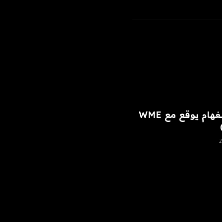
رايان بينغهام يوقع مع WME