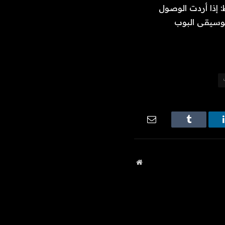
 إذا أردت الوصول
وسيقى البوب ​​
ينكدإن
Tumblr
البريد
الإلكتروني
موقع
الويب