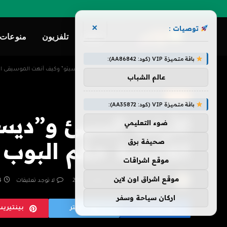
×
توصيات :
ترفيه
تلفزيون
منوعات
باقة متميزة VIP (كود: AA86842):
»
»
الرئيسية
ترفيه
الأرنب السيئ و”ديسباسيتو” وكيف أنهت الموسيقى اللاتي
عالم الشباب
ترفيه
باقة متميزة VIP (كود: AA35872):
الأرنب السيئ و”دي
ضوء التعليمي
صحيفة برق
اللاتينية حكم البوب ​
موقع اشراقات
موقع اشراق اون لاين
بواسطة
فريق هزليات
يوليو 2, 2026
لا توجد تعليقات
4 د
اركان سياحة وسفر
فيسبوك
تويتر
بينتيري