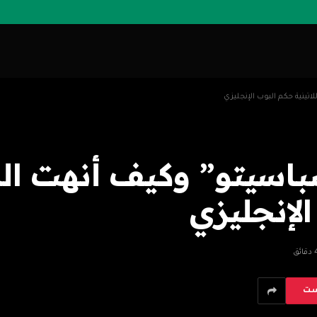
نية حكم البوب ​​الإنجليزي
سباسيتو” وكيف أنهت ا
​الإنجليزي
قائق
ست