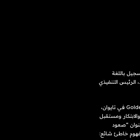
سجيل باللغة
 أوضح مانويل عبود، الرئيس التنفيذي
يُعقد مؤتمر مهرجان Golden Melody السنوي قبل حفل توزيع جوائز Golden Melody في تايوان،
الابتكار ومستقبل
عنوان “صعود
لمفهوم خاطئ شائع: