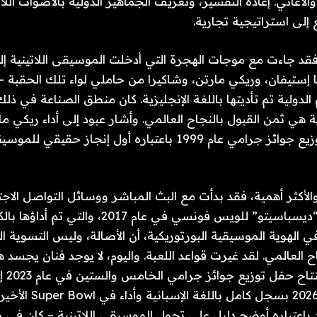
لأغاني. إعادة التفسير، وتعريف الجماهير الدولية بالأصوات اللا
إلى استراتيجية تجارية.
 فقد جاءت مع موجات الهجرة التي أدخلت الموسيقى اللاتينية إلى
يا إستيفان، وريكي مارتن، وشاكيرا من حاملي لواء تلك الحقبة –
 الدولية تم تأديتها باللغة الإنجليزية. كان منطق الصناعة في ذ
ية هي ثمن القبول بالنجاح العالمي. وأشار عبود إلى أداء ريكي م
الحياة” في حفل توزيع جوائز جرامي عام 1999 باعتباره أول إنجاز ح
 والأكثر أهمية، فقد بدأت مع البث المباشر ووسائل التواصل الاج
واحدة. أثبتت أغنية “ديسباسيتو” للويس فونسي في عام 2017، 
ي الهوية الموسيقية البورتوريكية، أن الأصالة، وليس التسوية ال
ح العالمي. لقد غيرت قواعد اللعبة. واليوم، لا يوجد فنان يجسد 
من باد 
ألبوم العام في عام 2026 بسج
 باعتباره أوضح دليل على تحول الموسيقى اللاتينية – كان في ط