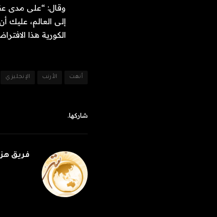
وقال: “على مدى عق
إلى العالم، عليك أن
الكورية هذا الافترا
أنهت
الأرنب
الإنجليزي
شاركها.
فريق هز