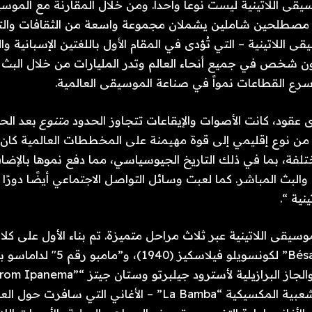
قى اللاتينية ليست نوعاً واحداً. ومن خلال المقارنة مع الموسي
ن مصطلحين شاملين يشملان مجموعة واسعة من الثقافات والتقا
 اللاتينية – التي تُؤدى في المقام الأول باللغتين الإسبانية وال
من 900 مليون شخص في جميع أنحاء العالم وتدر المليارات من خلال البث
سرع القطاعات نمواً في صناعة الموسيقى العالمية.
 عقود، كانت الأصوات والإيقاعات تتجاوز الحدود
متنوع
بعد الح
 من نوع إقليمي إلى قوة مهيمنة على المخططات العالمية كان م
فة، بما في ذلك التاريخ الجيوسياسي، مما دفع نموها بالإضافة
 والبث المباشر. كما لعبت وسائل التواصل الاجتماعي أيضًا دورًا
نية “.
سيقى اللاتينية عبر ثلاث مراحل متميزة. تم بناء الأول على كل
وأغنية البوسا نوفا والجاز البرازيلية لأسترود جيلبرتو 
(1964)، والأغنية الشعبية المكسيكية “La Bamba” – الأغاني الت