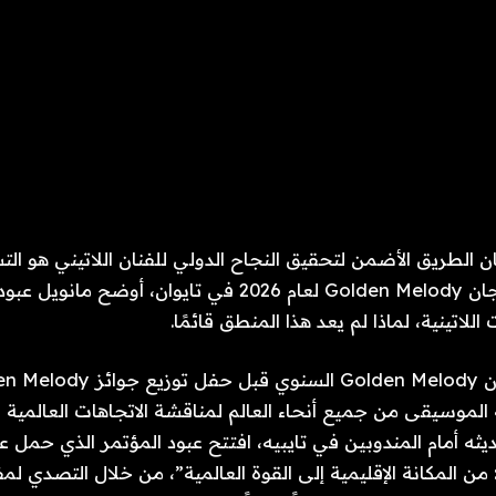
ن الطريق الأضمن لتحقيق النجاح الدولي للفنان اللاتيني هو الت
الإنجليزية. في مهرجان Golden Melody لعام 2026 في تايوان،
اللاتينية، لماذا لم يعد هذا المنطق قائمًا.
لموسيقى من جميع أنحاء العالم لمناقشة الاتجاهات العالمية و
ه أمام المندوبين في تايبيه، افتتح عبود المؤتمر الذي حمل 
: من المكانة الإقليمية إلى القوة العالمية”، من خلال التصدي 