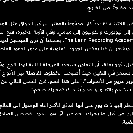
ا مفاجئًا من الخارج.
 اللاتينية تقليدياً كان مدفوعاً بالمغتربين في أسواق مثل الو
لى نيويورك والكوبيون إلى ميامي. وفي الآونة الأخيرة، فتح الب
في أوروبا”. “في The Latin Recording Academy، يسعدنا أن نر
 ونشعر أن هذا يعكس الجهود التعاونية على مدى العقود الماضي
ل، فهو يعتقد أن التعاون سيحدد المرحلة التالية لهذا النوع. و
 يستمر في التغير، حيث أصبحت الخطوط الفاصلة بين الأنواع أ
ير مزيج من الأصوات”. “على هذا النحو، فإن الفصل التالي من 
ة سيتسم بالتعاون؛ لقد رأينا ذلك كمحرك ضخم.”
ُنظر إليها ذات يوم على أنها العائق الأكبر أمام الوصول إلى العال
ليها من قبل. ما يحرك الجماهير الآن هو السرد القصصي الصادق
فنية.