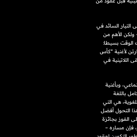
تينية قبل عقود من
 التيار السائد في
 ولكن الأهم من
لك الوقت بسيطا:
ارتن لأغنية “كأس
قيقي للموسيقى اللاتينية في
تماعي، وبأغنية
والتي تم أداؤها بالكامل باللغة
لغوية، هي التي
هذا التحول أفضل
باني. من افتتاح حفل ​​توزيع جوائز جرامي الخامس والستين في عام 2023 إلى الفوز بجائزة
ل كامل باللغة الإسبانية وأداء في Super Bowl الأخير، فإن مساره –
ور التكوين لعقود