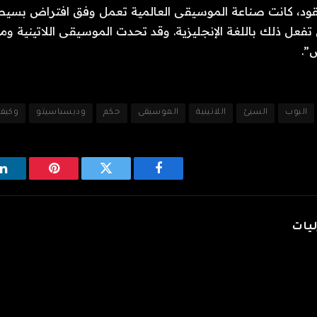
ود، كانت صناعة الموسيقى العالمية تعمل وفق افتراض بسيط:
 تفعل ذلك باللغة الإنجليزية. وقد تحدت الموسيقى اللاتينية وم
ض”.
البوب
السيئ
اللاتينية
الموسيقى
حكم
وديسباسيتو
وكيف
فيسبوك
تويتر
بينتيريست
ل
ليات