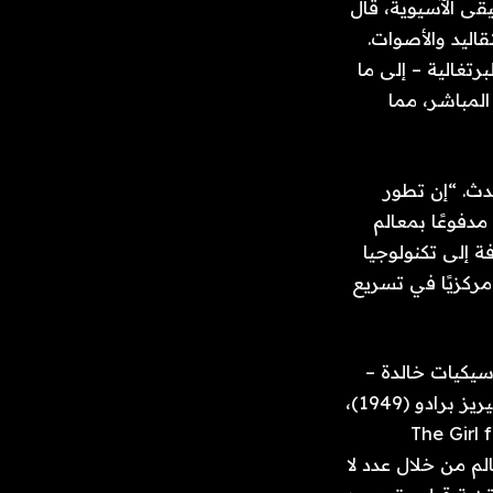
قى الآسيوية، قال
ليد والأصوات.
برتغالية – إلى ما
 المباشر، مما
دث. “إن تطور
دفوعًا بمعالم
 إلى تكنولوجيا
 مركزيًا في تسريع
اسيكيات خالدة –
أغنية “Bésame Mucho” لكونسويلو فيلاسكيز (1940)، و”مامبو رقم 5″ لداماسو بيريز برادو (1949)،
وستان جيتز “The Girl from Ipanema”
ي سافرت حول العالم من خلال عدد لا