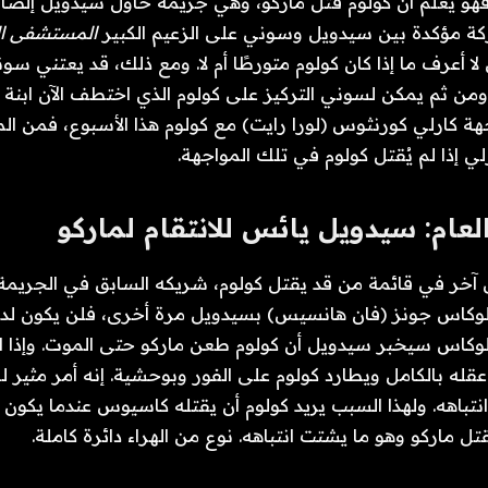
 فهو يعلم أن كولوم قتل ماركو، وهي جريمة حاول سيدويل إلصا
كة مؤكدة بين سيدويل وسوني على الزعيم الكبير
المستشفى ال
 لا أعرف ما إذا كان كولوم متورطًا أم لا. ومع ذلك، قد يعتني س
. ومن ثم يمكن لسوني التركيز على كولوم الذي اختطف الآن ابنة 
ة كارلي كورنثوس (لورا رايت) مع كولوم هذا الأسبوع، فمن ال
ي إذا لم يُقتل كولوم في تلك المواجهة.
ام: سيدويل يائس للانتقام لماركو
خر في قائمة من قد يقتل كولوم، شريكه السابق في الجريمة
ى لوكاس جونز (فان هانسيس) بسيدويل مرة أخرى، فلن يكون ل
لوكاس سيخبر سيدويل أن كولوم طعن ماركو حتى الموت. وإذا
له بالكامل ويطارد كولوم على الفور وبوحشية. إنه أمر مثير 
اهه. ولهذا السبب يريد كولوم أن يقتله كاسيوس عندما يكون ك
 ماركو وهو ما يشتت انتباهه. نوع من الهراء دائرة كاملة.