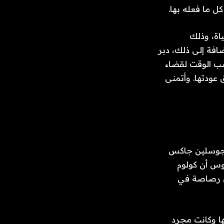
ل ما فعله بها.
اة، وذلك
افة إلى ذلك، دبر
كسب الوقت لقضاء
 عودتها. وأتمنى
د جوسلين جاكس
وس أن كولوم
لق رصاصة في
ها وكانت مجرد