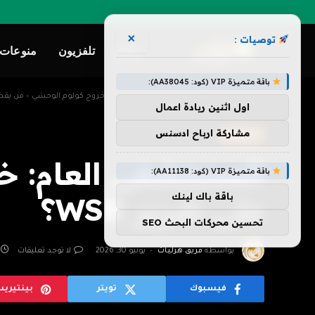
×
توصيات :
ترفيه
تلفزيون
منوعات
باقة متميزة VIP (كود: AA38045):
»
»
الرئيسية
تلفزيون
المستشفى العام: خروج كولوم الوحشي – من يقضي ع
اول اثنين ريادة اعمال
مشاركة ارباح ادسنس
تلفزيون
المستشفى العام: خ
باقة متميزة VIP (كود: AA11138):
باقة باك لينك
على شرير WSB؟
تحسين محركات البحث SEO
بواسطة
فريق هزليات
يونيو 30, 2026
لا توجد تعليقات
فيسبوك
تويتر
بينتيري