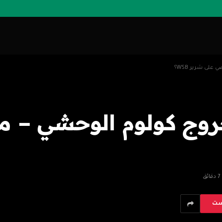
لى شرير WSB؟
روج كولوم الوحشي – 
7 دقائق
ست