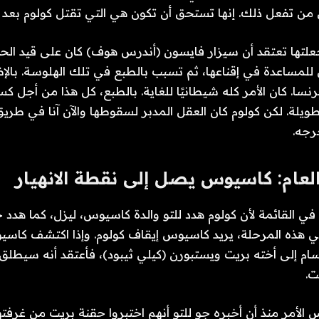
ي من تفعل ذلك. إنها تستحق أن تكون هي التي تقتل كولوم بعد ك
 جعلتها تعتقد أن سيزار فايسون (أندرس هوف) كان على قيد الحي
لمساعدة في إقناعها، ثم تسبب بالطبع في تلك الهلوسة. بالإض
رنسا. كان الأمر كله شيطانيًا للغاية. بالطبع، كل هذا من أجل 
لطويلة. لكن كولوم كان العقل المدبر لسقوطها والآن آنا في طريق
رجه.
عام: كاسيوس يصل إلى نقطة الانهيار
في القائمة لأن كولوم هدد للتو والدة كاسيوس، ليزل، كما هد
في هذه المرحلة، يريد كاسيوس إيقاف كولوم. وإذا اكتشف كاسي
سام إلى أخته بريت ويستبورن (كيلي ثيبود)، فأعتقد أنه سيط
ت.
لأمر منذ أن أخبره جو للتو أنهم اختبروا حقنة بريت من غرفت