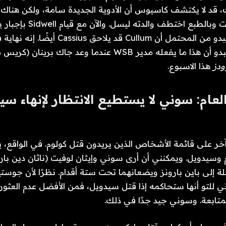
 قد لا يكتشف كاسيوس أن الأدوية الجديدة سامة، ولكن هناك 
وتعريضه للمخبر، يبدو من المحتمل أن Cullum قد 
يريد كولوم ربطها. يبدو أن هذا ما يفعله مدير WSB عندما وعد جاك 
ودز
هذا الاسبوع.
ام: سوني لا يستطيع الانتظار لإنهاء سي
لى قائمة الأشخاص الذين يريدون قتل كولوم. في الواقع، ير
م وسيدويل. ويمكنني أن أرى سوني وإيثان لوفيت (ناثان دين با
 إلى باين بارونز ويضعانهما تحت ستة أقدام. نظرًا لأن جوستي
 للتو أنها ستحاكمه إذا قتل سيدويل، فمن الأفضل عدم العثور
لمتابعة. وسوني جيد جدًا في ذلك.