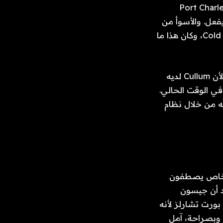
مرحلة، يبدو أن كاسيوس قد يحتاج إلى التخلي عن Cullum وSidwell وPort Charles
فعل. والأسوأ من
ذلك، أن ليزل أوبريشت (كاثلين جاتي) أكملت هذا الأسبوع النموذج الأولي لـ Cold Fusion، وكان هذا ما
يقول المفسدون الصيفيون إن شرير WSB يريد أن يأخذه ويهرب لأن Cullum لديه
في الوقت الحالي.
ته من خلال نظام
أشخاص يصطفون
عتقد أن جيسون
بورت تشارلز لأنه
المفترض أن يعود إلى الشاشة، ولكن في إندونيسيا أولاً، حيث يوجد لدى WSB. وبصراحة، آمل