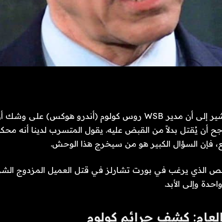
يشير إلى أن مدير WSB روس كولوم (أندرو هوكس) على و
جح أن يُقتل بدلاً من القبض عليه. يقول المتسرب لدينا أنه محكو
ع، فإن السؤال الكبير هو من سيخرج هذا الوحش.
لذي يرغب في بورت تشارلز في قتل العميل المزدوج الشرير 
احدة وإلى الأبد.
عام: كشف جرائم كولوم