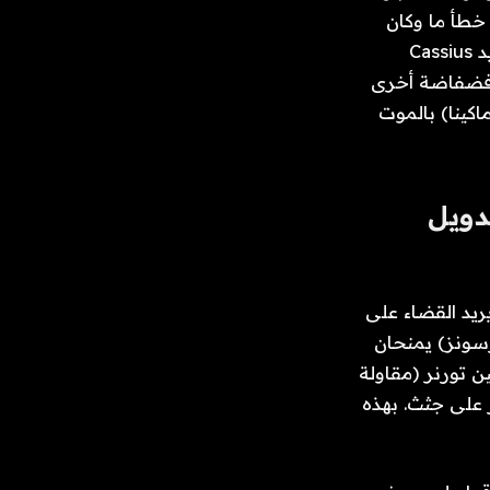
خطأ ما وكان
كولوم يعبث مع بريت وبالطبع اختطف والدته ليسل. والآن مع قيام Sidwell بإجبار يد Cassius
يلاحق Cassius أيضًا. إنه نهاية فضفاضة أخرى
برينان (كريس ماكينا) بالموت
دويل
يد القضاء على
رسونز) يمنحان
ن تورنر (مقاولة
 على جثث. بهذه