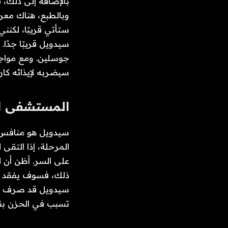
بالإضافة إلى ذلك،
وبالطبع، هناك معر
ستأتي قريبًا، لكنني
سيدويل قريبًا جدًا
جوسلين. ومع مواجه
سيضربه لإيذائه كارل
المستشفى الع
سيدويل هو منافس آ
المرحلة، إذا التق
على السر. أظن أن 
ذلك، فسوف يفقد عق
سيدويل قد صرف انتب
تسبب في الحزن بقتل