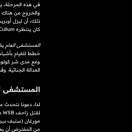
والخروج من هناك لأ
كان ينتظره Cullum.
المستشفى العام
خطط للقيام بأشياء 
ومع مدى شر كولوم، 
العدالة الجنائية. وق
المستشفى ال
لذا، دعونا نتحدث 
لق
مورغان (ستيف بيرتو