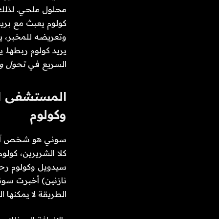
محلول ملحي. لذلك،
السريع في
تحول و
المستشفى الع
وكولوم
سوني هو شخص آخر ع
كلا الشريرين، كولو
سيدويل وكولوم رحلة
نازنين) أخبرت سوني
الطريقة لا يمكنها ا