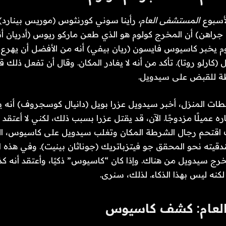
لأسبوع
المستشفى العام،
رأينا سوني كورنثوس (موريس بينارد)
راهن) أن المخرج كولوم هو الذي طعن ماركو ريوس (أدريان أ
لوم يخبر كاسيوس فايسون (ريان بيفي) أنه من الأفضل أن يهرع 
(كارلو روتا). تأكد من أنه لا يغادر المكان. وقال أن تفعل ذلك 
طات المنزل، أخبر سيدويل عزرا بويل (دانيال كوسجروف) أنه 
اره عميلًا مزدوجًا. الآن، قد يقتل عزرا بسبب ذلك، لكني لا أعتقد 
ك اقتحم رجال الشرطة المكان وتغلب سيدويل على كاسيوس، ال
دقيته نحو المحقق جو فيتزباتريك (جوناثان بينيت). وفي هذه 
رج سيدويل من هناك. وإذا كان “كاسيوس” ذكيًا، وأعتقد أنه ك
نه ليس بهذا الذكاء. لذلك، سنرى.
لعام: كشف كاسيوس