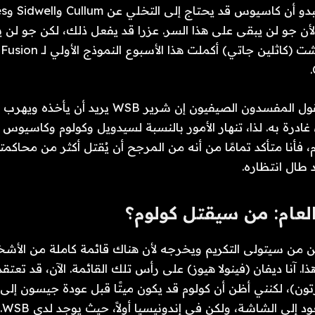
في هذه ال
ن جو لن يبقى على هذا السر. عزرا قد يفعل ذلك، لكن جو لن ي
غادرة به. لذا، تنهار الأمور بالنسبة لسيدويل وكولوم وكاسيوس 
فأنا متأكد تمامًا من أنه من المرجح أن يُقتل أكثر من محاكم
د طال انتظاره.
عام: من سيقتل كولوم؟
عن من سيتولى التكريم ويخرجه لأن هناك قائمة كاملة من ال
تل زاحف WSB هذا. آنا ديفان (فينولا هيوز) على رأس تلك القائمة. الآن، قد ت
ن)، لكنني أظن أن كولوم قد يكون ميتًا قبل عودة جيسون إلى 
من 