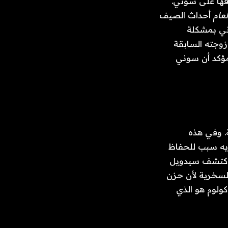
قها على سوني.
عام
أحداث الصيف
وني بمشكلة
زوجته السابقة
مؤكد أن سوني
. وفي هذه
ديه سبب للحفاظ
 اكتشف سيدويل
للسخرية لأن حزن
ولوم هو الذي