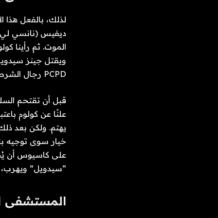
لذلك، بالفعل هذا ا
ديفيس (نانسي لي ج
الموت. ثم رأينا كو
ويقتل جينز سيدويل 
PCPD رجال الشرطة للقبض على سيدويل.
قبل أن تقتحم السل
علنًا عن كولوم باعتب
يهتم. ولكن بعد ذل
خيار سوى توجيه بن
على كاسيوس أن يُخ
“سيدويل” ويهرب، لك
المستشفى ا