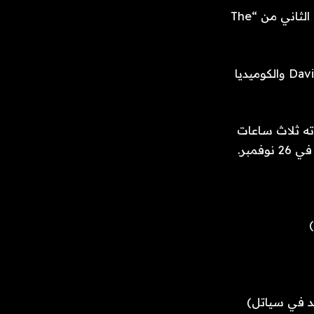
أخيرًا، سيعود الموسم الثالث من “St. Denis Medical” في 2 نوفمبر، يليه الموسم الثاني من “The
كما أُعلن سابقًا، سيتم عرض إعادة تشغيل “Rockford Files” بطولة David Boreanaz والكوميديا ​​
خاص مدته ثلاث ساعات