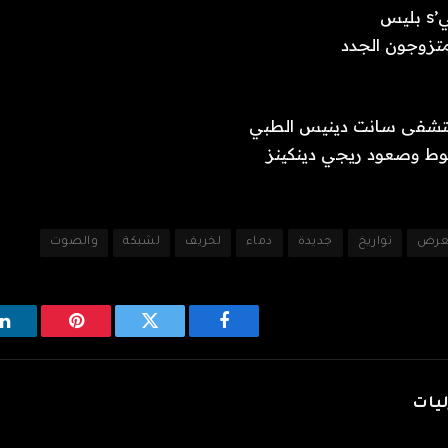
عرض
تواريخ
جديدة
دماء
لخريف
لشبكة
والصوت
فيسبوك
تويتر
بينتيريست
ل
ليات