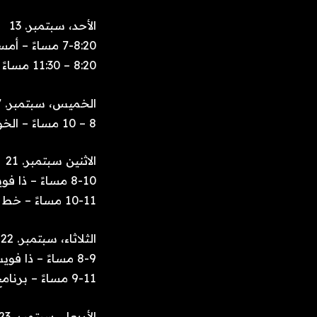
الأحد، سبتمبر. 13
7-8:20 مساءً – أمسية كرة القدم في أمريكا
8:20 – 11:30 مساءً – ليلة الأحد لكرة القدم (دالاس ضد نيويورك جاينتس)
الخميس، سبتمبر. 17
8 – 10 مساءً – الخونة: دماء جديدة
الاثنين سبتمبر. 21
8-10 مساءً – ذا فويس
10-11 مساءً – خط النار
الثلاثاء، سبتمبر. 22
8-9 مساءً – ذا فويس
9-11 مساءً – برنامج America’s Got Talent
الأربعاء، سبتمبر. 23