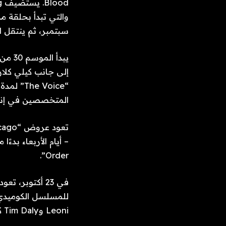
سبتمبر، ثم ينتقل الم
“ Voice
المتخصصين في إنفا
Order”.
Leoni وTim Daly كشخصين بالغين أكبر سنًا يتزوجان بشكل متهور بعد قصة حب عاصفة.