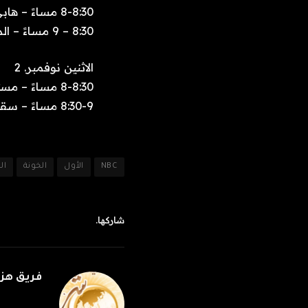
8-8:30 مساءً – هابي’s بليس
8:30 – 9 مساءً – المتزوجون الجدد
الاثنين نوفمبر. 2
8-8:30 مساءً – مستشفى سانت دينيس الطبي
8:30-9 مساءً – سقوط وصعود ريجي دينكينز
NBC
الأول
الخونة
ال
شاركها.
فريق هز