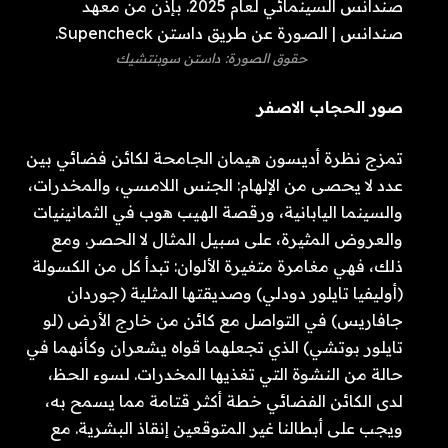
حقوق الصورة: داستن سوبنتشيك
صور الحجاب الاصفر
تمزج نظرة أديسون هيمان الجامحة لكائن فضائي بين
عدد لا يحصى من الإلهام: الجنس اللامسي، والمخدرات،
والسينما اليابانية، ورقصة الهيب هوب في الثمانينيات
والعروض المثيرة، على سبيل المثال لا الحصر. ومع
ذلك، فهي مغامرة متغيرة الألوان: تبدأ كل من الكسولة
(أوليفيا تايلور دودلي) وصديقتها المثلية (جوردان
جافاريس) في التواصل مع كائن من خارج الأرض (لو
تايلور بوتشي) الذي تجعلهما قواه يشعران وكأنهما في
حالة من النشوة التي تغذيها المخدرات. لسوء الحظ،
لدى الكائن الفضائي خطة أكثر قتامة مما يسمح به،
ويجب على أبطالنا غير المتوقعين إنقاذ البشرية. مع