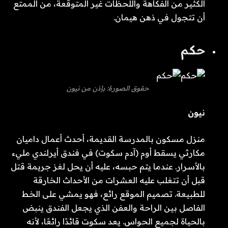
الكثير من الفكاهة واللحظات غير المتوقعة، من الممتع
أن تتجول في ذهن هيمان.
حكم
حقوق الصورة: بإذن من نيون
نيون
منزل مسكون بالمدرسة القديمة، أحدث أعمال داميان
مكارثي يسقط أوم (آدم سكوت) في فندق أيرلندي مليء
بالأسرار. عندما يتم حبسه، عليه أن يحل لغز جريمة قتل
قبل أن تتغلب عليه العشرات من الأحداث الخارقة
للطبيعة. تصميم الموقع رائع، فهو يمشي على الخط
الفاصل بين الراحة والعفن الذي يجعل الفندق ينبض
بالحياة لجميع الحواس. يعد سكوت قائدًا رائعًا، لأنه