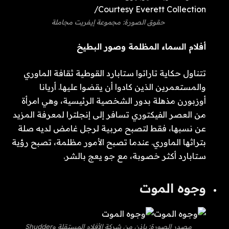
حقوق الصورة: مجموعة إيفريت مجاملة
أفلام السماء المظلمة وصور البطيخ
تتناول حكاية تاراتوا ستابارد القوطية ثقافة الماوري
والمستعمرين الذين كادوا أن يقضوا عليها. أريانا
أوزبورن مذهلة بدور الشخصية الرئيسية، وهي امرأة
من العصر الفيكتوري تسافر إلى إنجلترا لمعرفة المزيد
عن نسبها، فقط لتصبح مربية لرجل غامض لديه صلة
بتراثها الماوري. عندما تصبح الأمور مظلمة، تصبح رؤية
ستابارد أكثر خصوبة، مع جو يعج بالشر.
وجوه الموت
مصدر الصورة: بإذن من شركة الأفلام المستقلة وShudder