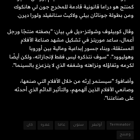
كمنتج هو دراما قانونية قادمة للمخرج جون لي هانكوك
ومن بطولة جوناثان بيلي ولاكيث ستانفيلد ولورا ديرن.
وقال كوبيلوف وشولتز-ديل في بيان: “بصفته منتجًا ورجل
أعمال، ساعد موريتز في تشكيل مشهد صناعة الأفلام
المستقلة، وبناء جسور إبداعية ومالية بين أوروبا
وهوليوود”. “سوف نتذكره ليس فقط لإنجازاته، ولكن أيضًا
لكرمه وتفاؤله ونزاهته وشغفه الذي لا يتزعزع بالسينما”.
وأضافوا: “سيستمر إرثه من خلال الأفلام التي صنعها،
وصانعي الأفلام الذين ألهمهم، والتأثير الدائم الذي أحدثه
على صناعتنا”.
Terminator
أوليفر
ستون
عاما
عمره
كان
ومنتج