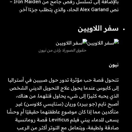
بالإضافة إلى تسلسل رقص جامح من Iron Maiden –
نص Alex Garland الحاد، والذي يتطلب جزءًا آخر.
سفر اللاويين
حقوق الصورة: بإذن من نيون
نيون
تتحول قصة حب مؤثرة تدور حول صبيين في أستراليا
إلى كابوس عندما يحول علاج التحويل الديني الشخص
الذي يحبه كثيرًا إلى شيء يحاول قتلهما. من هناك،
أصبح نايم (جو بيرد) وريان (ستايسي كلاوسن) غير
متأكدين مما إذا كان موضوع عاطفتهما حقيقيًا أم وحشًا
يسعى للدماء. يبني فيلم Leviticus قصة رومانسية
صادقة ولطيفة، ويتعامل مع التوتر أكثر من الرعب