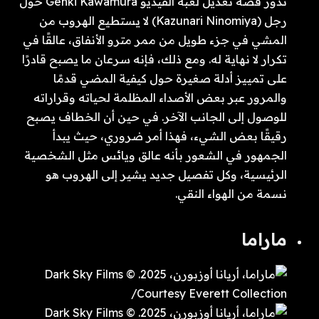
تدور قصة تعديل لعبة الفيديو Genki Kawamura حول
رجل (Kazunari Ninomiya) لا يستطيع الهروب من
المشي في جزء طويل من ممر مترو الأنفاق، عالقًا في
تكرار لا نهاية له. ومع ذلك، فإنه سرعان ما يصبح قادرًا
على تمييز أدلة صغيرة حول كيفية المضي قدمًا
والمرور عبر بعض الأصداء المظلمة لحياته وقراراته
للوصول إلى الجانب الآخر. في حين أن الخطاف يصبح
رقيقًا بعض الشيء، فهذا أمر ضروري، حيث يبدأ
الجمهور في الشعور بأنه عالق ويائس مثل الشخصية
الرئيسية، وكل تفصيل جديد يشير إلى الهروب هو
نسمة من الهواء النقي.
ماراما