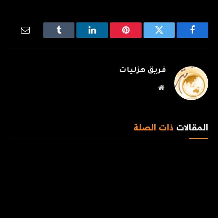
فيسبوك
تويتر
بينتيريست
لينكدإن
Tumblr
البريد
الإلكترو
فريق هزليات
موقع
الويب
المقالات
ذات الصلة