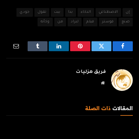
إن
الاصطناعي
الذكاء
بدا
بيت
تقول
جودي
صنع
فوستر
فيلم
لبراد
من
وكأنه
فيسبوك
تويتر
بينتيريست
لينكدإن
Tumblr
البريد
الإلكترو
فريق هزليات
موقع
الويب
المقالات
ذات الصلة