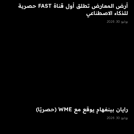
أرض المعارض تطلق أول قناة FAST حصرية
للذكاء الاصطناعي
يوليو 30, 2026
رايان بينغهام يوقع مع WME (حصريًا)
يوليو 30, 2026