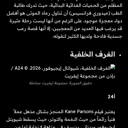
المظلم من الحميات الغذائية البدائية، حيث تدرك طالبة
الطب (ميدوري فرانسيس) أن تناول رماد الموتى هو أفضل
دواء معجزة موجود. على الرغم من أنها ليست رحلة مثيرة
قد يرغب فيها العديد من المعجبين، إلا أنها قصة رعب
جسدية فادحة ولديها الكثير لتقوله.
الغرف الخلفية
حقوق الصورة: مجموعة إيفريت مجاملة
أ24
يعتبر فيلم Kane Parsons المنجز بشكل مذهل عملاً
فنياً رائعاً من حيث النغمة والتوتر، حيث يسقط شيويتل
إيجيوفور وريناتي رينسف في متاهة لا نهاية لها من