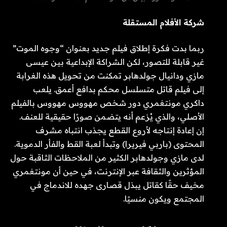
شركة الأفلام المستقلة
ربما بدت فكرة إطلاق فيلم جديد بعنوان “وجوه الموت”
غير قابلة للتصور، لكن الشراكة الإبداعية بين عيسى
مازي ودانيال جولدهابر تمكنت من تحويل هذه الغرابة
إلى فيلم قاتل متسلسل محكم بدافع أعمق. يلعب
داكري مونتغمري دور شخص مهووس مهووس بالفيلم
الأصلي، والذي يُزعم أنه يتضمن صورًا حقيقية للعنف.
إن إعادة إنتاجه لأروع القطع يجذب انتباه مشرف
المحتوى (باربي فيريرا) وتبدأ لعبة القط والفأر الدموية.
لدى مازي وجولدهابر الكثير من الملاحظات الثاقبة حول
المؤثرين والثقافة عبر الإنترنت، في حين أن مونتغمري
مخيف حقًا كقاتل يبذل قصارى جهده للاندماج في
المجتمع ويكون منسيًا.