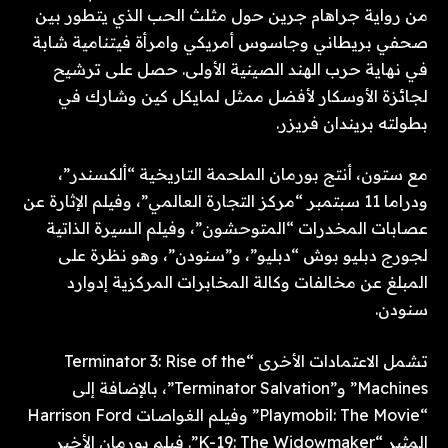
من رواية جراهام جرين حول مثلث الحب الذي يتطور بين
صحفي بريطاني وجاسوس أمريكي وامرأة فيتنامية شابة
في نهاية حرب الهند الصينية الأولى. حصل على ترشيح
لجائزة الأوسكار لأفضل ممثل لمايكل كين وشارك في
بطولته بريندان فريزر.
مع ستون، أنتج بورمان الملحمة التاريخية “ألكسندر”،
ودراما 11 سبتمبر “مركز التجارة العالمي”، وفيلم الإثارة عن
عصابات المخدرات “المتوحشون”، وفيلم السيرة الذاتية
لجورج دبليو بوش “دبليو”، و”سنودن”، وهو نظرة على
المبلغ عن مخالفات وكالة المخابرات المركزية إدوارد
سنودن.
تشمل الاعتمادات الأخرى “Terminator 3: Rise of the
Machines” و”Terminator Salvation”، بالإضافة إلى
“Playmobil: The Movie” وفيلم الغواصات Harrison Ford
المثير “K-19: The Widowmaker”. فيلم بورمان الأخير