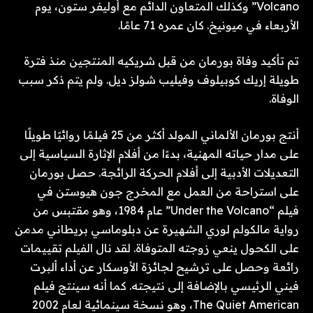
Volcano” وكذلك المتعاون الدائم مع أوليفر ستون، يوم
الأربعاء في ميونيخ. كان عمره 71 عامًا.
تم تأكيد وفاة بورمان من قبل شريكيه المنتجين منذ فترة
طويلة إريك كوبيلوف وفيليب شولز ديل. ولم يتم ذكر سبب
الوفاة.
أنتج بورمان الألماني المولد أكثر من 25 فيلمًا روائيًا طويلًا
على مدار حياته المهنية، بدءًا من أفلام الإثارة السياسية إلى
التعديلات الأدبية إلى أفلام الحركة الرائجة. حصل بورمان
على استراحة من العمل مع المخرج جون هيوستن في
فيلم “Under the Volcano” عام 1984، وهو مقتبس من
رواية مالكولم لوري الشهيرة عن دبلوماسي بريطاني مدمن
على الكحول ينعي زوجته المتوفاة. لقد نال الفيلم تقييمات
رائعة وحصل على ترشيح لجائزة الأوسكار عن أداء ألبرت
فيني الرئيسي بالإضافة إلى نتيجته. كما أنه سينتج فيلم
The Quiet American، وهو نسخة سينمائية لعام 2002