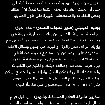
النزول من جزيرة مهجورة بعد حادث تحطم طائرة. في
حين أن الحبكة الشاملة يمكن التنبؤ بها قليلاً، إلا أن هناك
بعض التقلبات والمنعطفات الكبيرة على طول الطريق.
بوفيه إنفينيتي (صور الحجاب الأصفر)
– هذه الميزة
الجامحة المكونة بالكامل من إعلانات تجارية مزيفة هي
رحلة تستحق المشاهدة، وستسعد أي معجبين “عرض تيم
وإريك الرائع، عمل رائع!” أو غيرها من جنون وسائل الإعلام
المفقودة. على الرغم من أن المقاطع تبدو منفصلة في
البداية، إلا أنه سرعان ما يتضح أن حفرة محلية قد تكون
وراء حرب المطاعم، وطائفة دينية، والكثير من التقلبات
والمنعطفات التي لا يمكن التنبؤ بها. إنه ليس للجميع، ولكن
أولئك الذين يمكنهم الحصول على نفس الطول الموجي
مثل “Buffet Infinity” سيحصلون على مكافأة كبيرة.
سكرين (شركة الأفلام المستقلة وشودر)
— يتناول فيلم
ناتالي إريكا جيمس الذي صدر في الوقت المناسب الجانب