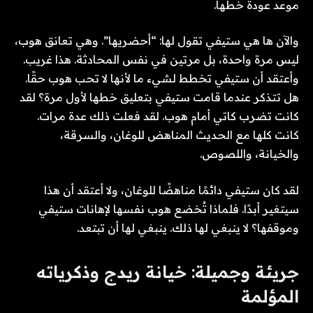
موعد عودة خطها.
والآن ها هي ستيفي تقول لها: “أحضريها”. وهي تعانق هوب،
ليس مرة واحدة، بل مرتين في نفس المحادثة. هذا غريب.
وأعتقد أن ستيفي تخطط لشيء ما لأنها لا تحب هوب حقًا.
هل تتذكر عندما قامت ستيفي بتعليق خطها لأول مرة؟ لقد
كانت تضرب كاتي أمام هوب. لقد فعلت ذلك عدة مرات.
كانت كلها مع الحديث المناهض للوغان، والسرقة،
والخيانة، واللصوص.
لقد كان ستيفي دائمًا مناهضًا للوغان، ولا أعتقد أن هذا
سيتغير أبدًا. فلماذا تُخضع هوب نفسها لإهانات ستيفي
وموقفها؟ لا ينبغي لها ذلك. ينبغي لها أن تبتعد.
جريئة وجميلة: خيانة ريدج وذكرياته
المؤلمة