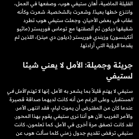
القليلة الماضية، أهان ستيفي هوب، وصفعها في العمل،
وانتزع خطها بعيدًا. وشعرت بالشخصية. شعرت وكأنه
عقاب في بعض الأحيان. وجعلت ستيفي هوب تطرد
شقيقها ديكون ثم ألصقتها مع توماس فوريستر (ماثيو
أتكينسون) وزيندي فوريستر (ديلون دي ميتز)، اللذين لم
يقدما الرؤية التي أرادتها.
جريئة وجميلة: الأمل لا يعني شيئا
لستيفي
ستيفي لا يهتم قليلاً بما يشعر به الأمل. إنها لا تهتم
الأمل في
المستقبل.
وعلى الرغم من أنه كانت لديهما صداقة قصيرة
عندما كان من المفترض أن يموت ليام، فقد انتهى الأمر.
والأمر الغريب الآن هو أننا نرى ستيفي يقوم بهذا المحور.
لقد كانت تصفق مرة أخرى في الأمل. كما تعلمون، كانت
ستيفي ترفض تقديم جدول زمني كلما سألت هوب عن