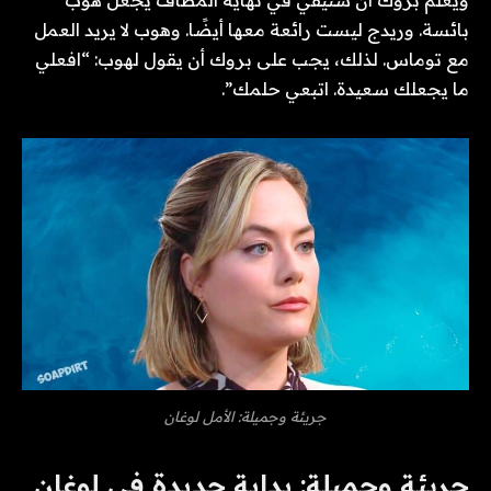
ويعلم بروك أن ستيفي في نهاية المطاف يجعل هوب
بائسة. وريدج ليست رائعة معها أيضًا. وهوب لا يريد العمل
مع توماس. لذلك، يجب على بروك أن يقول لهوب: “افعلي
ما يجعلك سعيدة. اتبعي حلمك”.
جريئة وجميلة: الأمل لوغان
جريئة وجميلة: بداية جديدة في لوغان