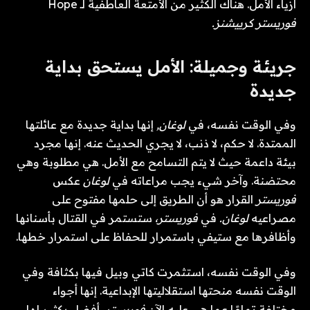
أزياء الأمل. هناك الكثير من الأمتعة العاطفية لـ Hope
فوريستر كرييشنز.
جريئة وجميلة: الأمل يستحق بداية
جديدة
وفي الوقت نفسه، في
لوغان,
إنها بداية جديدة مع عائلتها
الممتدة. لا حكم، لا ذنب، لا يجري الحديث عنه. إنها مجرد
بيئة داعمة حيث لا يتم التسامح مع الأمل. هي مطلوبة وهي
محتضنة. وآخر شيء يجب مراعاته في
لوغان
عكس
فوريستر
القرار هو أن الطريق إلى حلمها مفتوح على
مصراعيه
لوغان.
في
فوريستر،
ستستمر في القتال بأسنانها
وأظافرها مع ستيفي باستمرار للحفاظ على استمرار خطها.
وفي الوقت نفسه، استثمرت كاتي وبيل فيها بكثافة وفي
الوقت نفسه منحتها استقلاليتها الإبداعية. إنها أجواء
مختلفة تمامًا عما هي عليه الآن
فوريستر،
أفضل بكثير لها