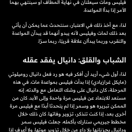
فيليس ومات سيعلنان في نهاية المطاف أو سينتهي بهما
الأمر إذا بدأا المواعدة.
لذا، مع أخذ ذلك في الاعتبار، سنتحدث عما يمكن أن يأتي
بعد ذلك لمات وفيليس لأنه يبدو أنهما قد يبدآن المواعدة
والتقرب وربما يبدأان علاقة قريبًا، ربما سرًا.
الشباب والقلق: دانيال يفقد عقله
لذا، أول شيء أريد أن أفكر فيه هو رد فعل دانيال روميلوتي
(مايكل غرازيادي) إذا بدأت فيليس بمواعدة مات. في هذه
المرحلة، كان دانيال على وشك التعامل مع والدته. إنه
مستعد للابتعاد عن فيليس مرة واحدة وإلى الأبد. كان من
الممكن تبريره هو وسمر إذا لم يتحدثا أبدًا مع فيليس مرة
أخرى بعد، إذا كنت تتذكر، تزوير وفاتها. كان ذلك خلال
مخطط جيريمي ستارك بأكمله. جعلت فيليس سمر
ودانيال يحزنانها بلا داع من خلال تزوير موتها. ولا أعرف إذا