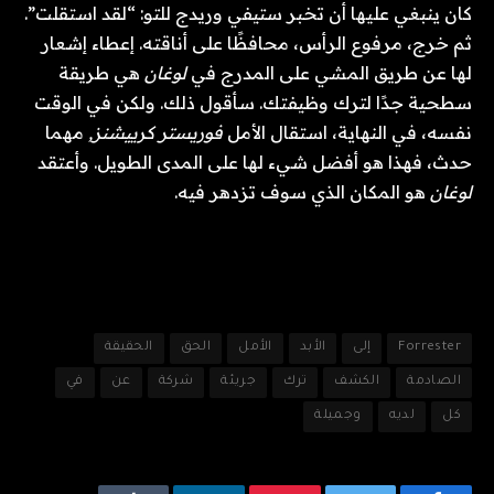
كان ينبغي عليها أن تخبر ستيفي وريدج للتو: “لقد استقلت”.
ثم خرج، مرفوع الرأس، محافظًا على أناقته. إعطاء إشعار
لها عن طريق المشي على المدرج في
لوغان
هي طريقة
سطحية جدًا لترك وظيفتك. سأقول ذلك. ولكن في الوقت
نفسه، في النهاية، استقال الأمل
فوريستر كرييشنز,
مهما
حدث، فهذا هو أفضل شيء لها على المدى الطويل. وأعتقد
لوغان
هو المكان الذي سوف تزدهر فيه.
Forrester
إلى
الأبد
الأمل
الحق
الحقيقة
الصادمة
الكشف
ترك
جريئة
شركة
عن
في
كل
لديه
وجميلة