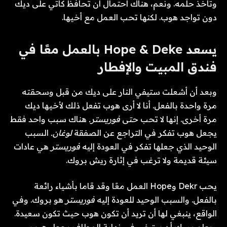
وتأخذ حلمه. ونعم، هناك احتمال أن تحافظ كاتي على ديك
دون تواجد هوب. لكنها تحب العمل مع أخيها.
يسعد Hope & Deke بالعمل معًا في
فندق المبيت والإفطار
وبعد أن أشعلت ستيفي النار على ديك من قبل وسحقته
مرة واحدة بالفعل. أنا لا أرى هوب تفعل ذلك لأخيها ديك
مرة أخرى. إنها لا تحب حتى
فوريستر.
هناك سبب واحد فقط
يجعل هوب تفكر في التراجع عن الصفقة
لوغان.
السبب
الوحيد الذي جعلها تفكر في العودة إليه
فوريستر
هي عادات
سيئة قديمة ولا ترغب في إثارة ريش بروك.
يحب Dekr وHope العمل معًا وقد قاما بأشياء رائعة
بالفعل. والسبب الوحيد للعودة إليه
فوريستر
هو بروك. وفي
الواقع، ينبغي لها أن تريد أن تكون هوب حيث تكون سعيدة.