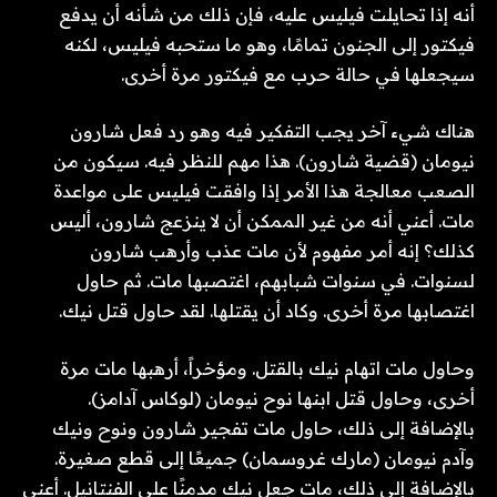
أنه إذا تحايلت فيليس عليه، فإن ذلك من شأنه أن يدفع
فيكتور إلى الجنون تمامًا، وهو ما ستحبه فيليس، لكنه
سيجعلها في حالة حرب مع فيكتور مرة أخرى.
هناك شيء آخر يجب التفكير فيه وهو رد فعل شارون
نيومان (قضية شارون). هذا مهم للنظر فيه. سيكون من
الصعب معالجة هذا الأمر إذا وافقت فيليس على مواعدة
مات. أعني أنه من غير الممكن أن لا ينزعج شارون، أليس
كذلك؟ إنه أمر مفهوم لأن مات عذب وأرهب شارون
لسنوات. في سنوات شبابهم، اغتصبها مات. ثم حاول
اغتصابها مرة أخرى. وكاد أن يقتلها. لقد حاول قتل نيك.
وحاول مات اتهام نيك بالقتل. ومؤخراً، أرهبها مات مرة
أخرى، وحاول قتل ابنها نوح نيومان (لوكاس آدامز).
بالإضافة إلى ذلك، حاول مات تفجير شارون ونوح ونيك
وآدم نيومان (مارك غروسمان) جميعًا إلى قطع صغيرة.
بالإضافة إلى ذلك، مات جعل نيك مدمنًا على الفنتانيل. أعني