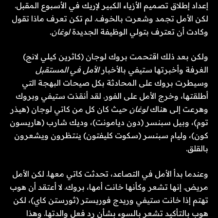
إعداد إطلاق تصميم الأزياء الكبير لإريك في الأسبوع المقبل.
لكن الأمل تجمد وشعرت بالخوف. لم تكن تعرف ماذا تقول
وكادت أن تعترف بتولي الوظيفة الجديدة
لوغان.
ولكن بعد ذلك اقتحمت بروك لوجان (كاثرين كيلي لانج)
الغرفة وأخبرتها ستيفي بالأخبار
الأمل في المستقبل
وسيطرت بروك على المحادثة بكل صيحات البهجة التي
أطلقتها، وخرج الأمل على الفور. لقد أنقذت ستيفي وبروك
وهرعت إلى هناك
لوغان
حيث كان كل من كاتي لوجان (هيذر
توم)، وبيل سبنسر (دون ديامونت)، وديك شارب (هاريسون
كون)، وليام سبنسر (سكوت كليفتون) ينتظرون ويشعرون
بالقلق.
وعندما بدأ الأمل في التصاعد، تحدثت كاتي معها. لكن الأمل
مريض. إنها تشعر وكأنها خانت أمها، بروك. لا أعتقد أن هوب
تهتم إذا خانت ستيفي وريدج فوريستر (ثورستن كاي)، لكن
هوب بالتأكيد تشعر بالسوء بشأن رد فعل والدتها. وهذا