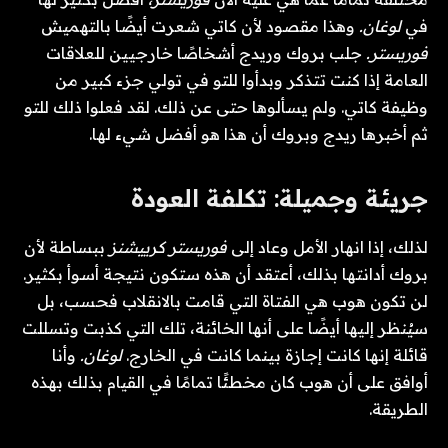
في
لوغان.
وهذا مقصود لأن كاتي شعرت أيضًا بالتهميش
فوريستر.
جلب بروك وريدج أشخاصًا خارجيين للعلاقات
العامة إذا كنت تتذكر وبدأوا للتو في تولي جزء كبير من
وظيفة كاتي. ولم يسألوها حتى عن ذلك. لقد فعلوا ذلك للتو
ثم أخبرها ريدج وبروك أن هذا هو أفضل شيء لها.
جريئة وجميلة: تكلفة العودة
لذلك، إذا انهار الأمل وعاد إلى
فوريستر كرييشنز
ببساطة لأن
بروك أدانتها بذلك، أعتقد أن هذه ستكون نتيجة أسوأ بكثير.
لن تكون هوب هي الفتاة التي قامت بالانقلاب فحسب، بل
سيُنظر إليها أيضًا على أنها الخائنة، تلك التي كذبت وتسللت
قائلة إنها كانت إجازة بينما كانت في الخارج.
لوغان.
وأنا
أوافق على أن هوب كان مخطئًا تمامًا في القيام بذلك بهذه
الطريقة.