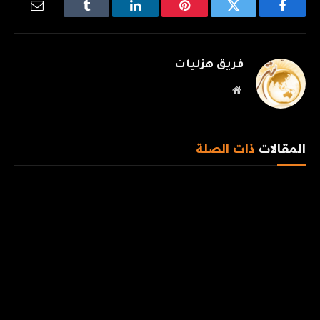
فيسبوك
تويتر
بينتيريست
لينكدإن
Tumblr
البريد
الإلكترو
فريق هزليات
موقع
الويب
المقالات
ذات الصلة