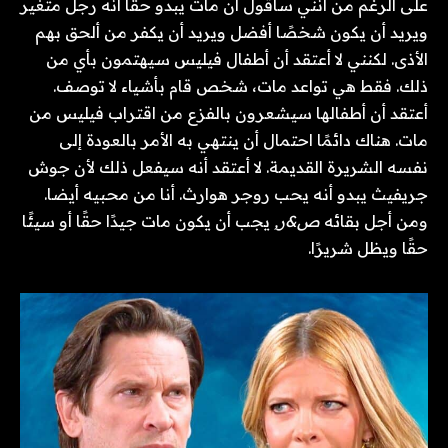
على الرغم من أنني سأقول أن مات يبدو حقًا أنه رجل متغير
ويريد أن يكون شخصًا أفضل ويريد أن يكفر من ألحق بهم
الأذى. لكنني لا أعتقد أن أطفال فيليس سيهتمون بأي من
ذلك. فقط هي تواعد مات، شخص قام بأشياء لا توصف.
أعتقد أن أطفالها سيشعرون بالفزع من اقتراب فيليس من
مات. هناك دائمًا احتمال أن ينتهي به الأمر بالعودة إلى
نفسه الشريرة القديمة. لا أعتقد أنه سيفعل ذلك لأن جوش
جريفيث يبدو أنه يحب روجر هوارث. أنا من محبيه أيضا.
ومن أجل بقائه
ص&ر,
يجب أن يكون مات جيدًا حقًا أو سيئًا
حقًا ويظل شريرًا.