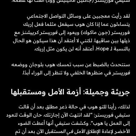
ستيفي فوريستر (جاكلين ماكينيس وود) ألقت لها عظمة.
لقد رأيت معجبين على وسائل التواصل الاجتماعي
يتساءلون عما إذا كان هوب سيفعل مثلما فعل إريك
فوريستر (جون ماكوك) ويعود إلى
فوريستر كرييشنز
مع
ذيلها بين ساقيها. لكنني لا أعتقد أن هذا سيكون هو الحال
بالنسبة لـ Hope. أعتقد أنه لن يكون مثل إريك.
سنتحدث بالضبط عن سبب تمسك هوب بلوجان ووضعه
فوريستر
في منظرها الخلفي ولا تنظر إلى الوراء أبدًا.
جريئة وجميلة: أزمة الأمل ومستقبلها
لذلك، رأينا للتو هوب في حالة ذعر مطلق بعد أن قالت
ستيفي فوريستر: “لقد انتهت الآن إجازتك. حان الوقت لتعود
إلى العمل يا هوب”. وكشفت ستيفي أنها أعطت الضوء
الأخضر لإعادة الإطلاق
الأمل في المستقبل
الآن بعد أن تم