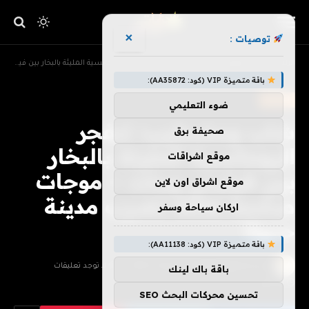
×
توصيات :
»
»
الرئيسية
تلفزيون
شاب ومضطرب: تنفجر الرومانسية المليئة بالبخار بين فيليس ومات – موجات صادمة هائلة تضرب مدينة جنوة!
باقة متميزة VIP (كود: AA35872):
تلفزيون
ضوء التعليمي
شاب ومضطرب: تنفجر
صحيفة برق
الرومانسية المليئة بالبخار
موقع اشراقات
بين فيليس ومات – موجات
موقع اشراق اون لاين
صادمة هائلة تضرب مدينة
اركان سياحة وسفر
جنوة!
باقة متميزة VIP (كود: AA11138):
بواسطة
فريق هزليات
يونيو 23, 2026
لا توجد تعليقات
باقة باك لينك
6 دقائق
تحسين محركات البحث SEO