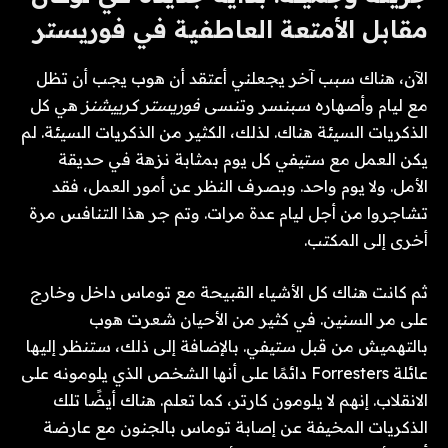
مقابل الأمتعة العاطفية في فوريستر
الآن، هناك سبب آخر يجعلني أعتقد أن هوب يجب أن تظل
مع ليام وأصهاره سبنسر وتنسى
فوريستر كرييشنز
هي كل
الذكريات السيئة هناك. لذلك، الكثير من الذكريات السيئة. لم
يكن العمل مع ستيفي كل يوم بمثابة نزهة في حديقة
الأمل. ولا يوم واحد. وبصرف النظر عن أمور العمل، فقد
تشاجروا من أجل ليام عدة مرات. وتم جر هذا التنافس مرة
أخرى إلى المكتب.
ثم كانت هناك كل الأشياء القبيحة مع توماس داخل وخارج
على مر السنين. في كثير من الأحيان شعرت هوب
بالتهميش من قبل ستيفي. بالإضافة إلى ذلك، ستنظر إليها
عائلة Forresters دائمًا على أنها الشخص الذي يلومونه على
الانقلاب. إنهم لا يلومون كارتر، كما تعلم. هناك أيضًا تلك
الذكريات المخيفة عن إصابة توماس بالجنون مع عارضة