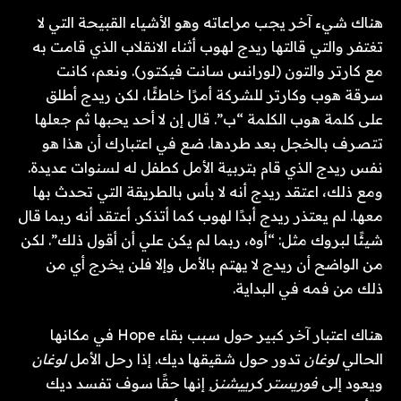
هناك شيء آخر يجب مراعاته وهو الأشياء القبيحة التي لا
تغتفر والتي قالتها ريدج لهوب أثناء الانقلاب الذي قامت به
مع كارتر والتون (لورانس سانت فيكتور). ونعم، كانت
سرقة هوب وكارتر للشركة أمرًا خاطئًا، لكن ريدج أطلق
على كلمة هوب الكلمة “ب”. قال إن لا أحد يحبها ثم جعلها
تتصرف بالخجل بعد طردها. ضع في اعتبارك أن هذا هو
نفس ريدج الذي قام بتربية الأمل كطفل له لسنوات عديدة.
ومع ذلك، اعتقد ريدج أنه لا بأس بالطريقة التي تحدث بها
معها. لم يعتذر ريدج أبدًا لهوب كما أتذكر. أعتقد أنه ربما قال
شيئًا لبروك مثل: “أوه، ربما لم يكن علي أن أقول ذلك”. لكن
من الواضح أن ريدج لا يهتم بالأمل وإلا فلن يخرج أي من
ذلك من فمه في البداية.
هناك اعتبار آخر كبير حول سبب بقاء Hope في مكانها
الحالي
لوغان
تدور حول شقيقها ديك. إذا رحل الأمل
لوغان
ويعود إلى
فوريستر كرييشنز,
إنها حقًا سوف تفسد ديك