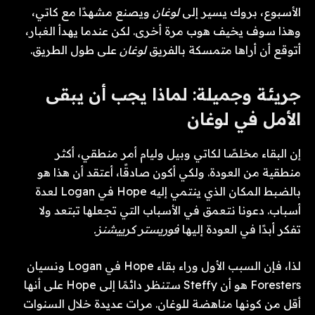
الأسبوع، بروك يسير إلى
لوغان
ويصنع مشهدًا مع كاتي،
وهذا سوف يخيف هوب مرة أخرى. لكن عندما يهدأ الغبار،
أتوقع أن أراها متمسكة بالفريق
لوغان
على طول الطريق.
جريئة وجميلة: لماذا يجب أن يبقى
الأمل في لوغان
إن البقاء مخلصًا لكاتي وبيل وليام أمر منطقي، أكثر
منطقية من العودة. ولكي أكون صادقًا، أعتقد أن هذا هو
بالضبط المكان الذي ينتمي إليه Hope في Logan لعدة
أسباب. دعونا نتعمق في الأسباب التي تجعلها تبتعد ولا
تفكر أبدًا في العودة إليها
فوريستر كرييشنز.
لذا، فإن السبب الأول وراء بقاء Hope في Logan ونسيان
Foresters هو أن Steffy ستنظر دائمًا إلى Hope على أنها
أقل من كونها مناهضة للوغان. مرات عديدة خلال السنوات