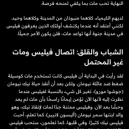
النهاية تحب مات بما يكفي لمنحه فرصة.
لديهم الكيمياء. كلاهما منبوذان من المدينة وكلاهما وحيد.
لكنني أعتقد أنه عندما يكتشف أولئك الذين يعرفون فيليس
في مدينة جنوة أنها تواعد مات، فلن يكون الأمر جميلًا.
الشباب والقلق: اتصال فيليس ومات
غير المحتمل
لقد رأيت في البداية أن فيليس كانت تستخدم مات كوسيلة
ضغط ضد عائلة نيومان. ولكن بعد أن أنقذ حياة نيك نيومان
(جوشوا مورو)، تغير كل شيء بالنسبة لفيليس عندما
نظرت إليه لأنها الآن تؤمن إيمانًا راسخًا بأن مات لم يعد
وحشًا بعد الآن. وفيليس ممتنة جدًا لمات لإنقاذ نيك، وهو
والد ابنتها سمر نيومان (أليسون لانيير). كما تعلم، أحبت
فيليس نيك كثيرًا. وفي قلبها، كما تعلمون، ستحب فيليس