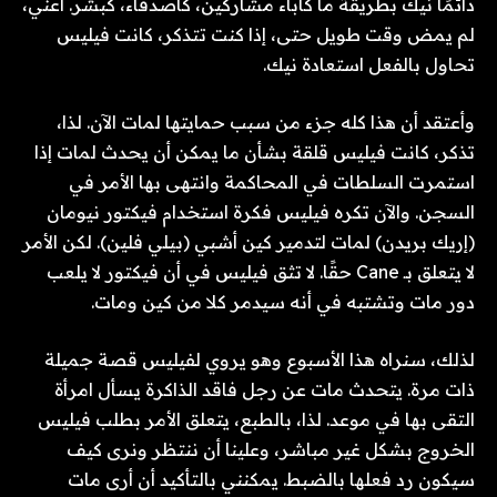
دائمًا نيك بطريقة ما كآباء مشاركين، كأصدقاء، كبشر. أعني،
لم يمض وقت طويل حتى، إذا كنت تتذكر، كانت فيليس
تحاول بالفعل استعادة نيك.
وأعتقد أن هذا كله جزء من سبب حمايتها لمات الآن. لذا،
تذكر، كانت فيليس قلقة بشأن ما يمكن أن يحدث لمات إذا
استمرت السلطات في المحاكمة وانتهى بها الأمر في
السجن. والآن تكره فيليس فكرة استخدام فيكتور نيومان
(إريك بريدن) لمات لتدمير كين أشبي (بيلي فلين). لكن الأمر
لا يتعلق بـ Cane حقًا. لا تثق فيليس في أن فيكتور لا يلعب
دور مات وتشتبه في أنه سيدمر كلا من كين ومات.
لذلك، سنراه هذا الأسبوع وهو يروي لفيليس قصة جميلة
ذات مرة. يتحدث مات عن رجل فاقد الذاكرة يسأل امرأة
التقى بها في موعد. لذا، بالطبع، يتعلق الأمر بطلب فيليس
الخروج بشكل غير مباشر، وعلينا أن ننتظر ونرى كيف
سيكون رد فعلها بالضبط. يمكنني بالتأكيد أن أرى مات