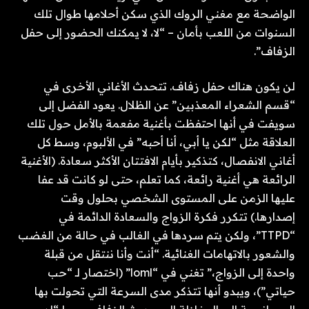
الواضحة مع مغني الروك الذي سكن أحلامها طوال تلك
السنوات من اللعب بأمان – “لا، لا يمكنك الحضور إلى حفل
الزفاف”.
لن يكون هناك حفل زفاف. تتحدث الأغاني الأخرى في
“قسم الشعراء المعذبين” عن الظلال. يعود الفضل إلى
سويفت في أنها احتفظت بأغنية مفعمة بالأمل حول تلك
العلاقة مثل “لكن يا أبي، أنا أحبه” في الألبوم، وسط كل
أغاني الانفصال، كتذكير بأيام الافتتان الأكثر سعادة. (الأغنية
الرائعة هي أغنية رائعة، كما تعلم، حتى لو كانت قد عفا
عليها الزمن على المستوى الشخصي بحلول وقت
إصدارها.) تتكرر فكرة الزواج والسعادة الدائمة في
“TTPD”، ولكن يتم سردها في الغالب في حالة من الغضب
والشعور بالاتهامات الغنائية. “أنت وأنا ننتقل من قبلة
واحدة إلى الزواج،” تغني في “loml” (اختصار لـ “حب
حياتي”)، ويبدو أنها تتذكر مدى السرعة التي تحولت بها