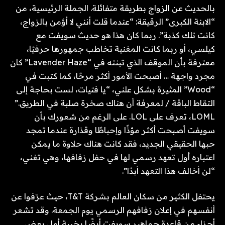
بالحديث عن الزواج بطريقة متفائلة. الجملة الرئيسية، من
“الابنة الكبرى” الرقيقة: “عندما قلت أنني لا أؤمن بالزواج،
كانت تلك كذبة”. ربما كان هذا هو حديث سويفت مع
كيلسي، أو ربما كانت المغنية تخاطب جمهورها حرفيًا،
معترفة بأن الموقف الذي تبنته في “Lavender Haze” كان
مجرد واجهة … أصبحت الأمور أكثر مرحًا، كما كتبت في
“Wood” المثيرة بشكل علني، “يا فتيات، لست بحاجة إلى
التقاط الباقة / لمعرفة أن هناك صخرة صلبة في الطريق.”
LOML، تعرف على LOL. على الرغم من شعورك بأن
سويفت أصبحت أكثر مؤذًا وإحباطًا وقذارة عندما تمجد
حبها الحقيقي الجديد، فقد كانت هناك حلاوة ما يمكن
اعتباره أول تعهد رسمي لها في حفل زفافها، وهي تغني،
“لن أخالف هذا التعهد أبدًا”.
يحتفل الكثير من سكان العالم بشركة T&T، حيث عرّفوا عن
أنفسهم في إعلان زفافهم الرسمي يوم الجمعة. وقد تشعر
أجزاء من قاعدة جماهير سويفت أيضًا بخيبة أمل بعض