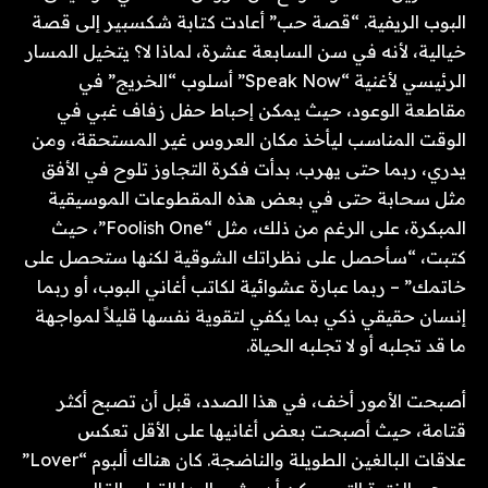
البوب ​​الريفية. “قصة حب” أعادت كتابة شكسبير إلى قصة
خيالية، لأنه في سن السابعة عشرة، لماذا لا؟ يتخيل المسار
الرئيسي لأغنية “Speak Now” أسلوب “الخريج” في
مقاطعة الوعود، حيث يمكن إحباط حفل زفاف غبي في
الوقت المناسب ليأخذ مكان العروس غير المستحقة، ومن
يدري، ربما حتى يهرب. بدأت فكرة التجاوز تلوح في الأفق
مثل سحابة حتى في بعض هذه المقطوعات الموسيقية
المبكرة، على الرغم من ذلك، مثل “Foolish One”، حيث
كتبت، “سأحصل على نظراتك الشوقية لكنها ستحصل على
خاتمك” – ربما عبارة عشوائية لكاتب أغاني البوب، أو ربما
إنسان حقيقي ذكي بما يكفي لتقوية نفسها قليلاً لمواجهة
ما قد تجلبه أو لا تجلبه الحياة.
أصبحت الأمور أخف، في هذا الصدد، قبل أن تصبح أكثر
قتامة، حيث أصبحت بعض أغانيها على الأقل تعكس
علاقات البالغين الطويلة والناضجة. كان هناك ألبوم “Lover”