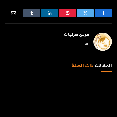
فيسبوك
تويتر
بينتيريست
لينكدإن
Tumblr
البريد
الإلكترو
فريق هزليات
موقع
الويب
المقالات
ذات الصلة