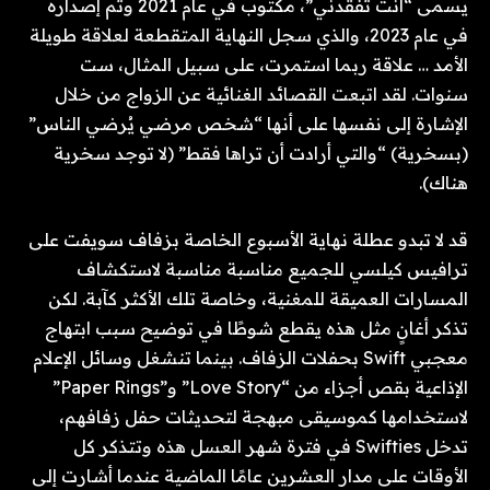
يسمى “أنت تفقدني”، مكتوب في عام 2021 وتم إصداره
في عام 2023، والذي سجل النهاية المتقطعة لعلاقة طويلة
الأمد … علاقة ربما استمرت، على سبيل المثال، ست
سنوات. لقد اتبعت القصائد الغنائية عن الزواج من خلال
الإشارة إلى نفسها على أنها “شخص مرضي يُرضي الناس”
(بسخرية) “والتي أرادت أن تراها فقط” (لا توجد سخرية
هناك).
قد لا تبدو عطلة نهاية الأسبوع الخاصة بزفاف سويفت على
ترافيس كيلسي للجميع مناسبة مناسبة لاستكشاف
المسارات العميقة للمغنية، وخاصة تلك الأكثر كآبة. لكن
تذكر أغانٍ مثل هذه يقطع شوطًا في توضيح سبب ابتهاج
معجبي Swift بحفلات الزفاف. بينما تنشغل وسائل الإعلام
الإذاعية بقص أجزاء من “Love Story” و”Paper Rings”
لاستخدامها كموسيقى مبهجة لتحديثات حفل زفافهم،
تدخل Swifties في فترة شهر العسل هذه وتتذكر كل
الأوقات على مدار العشرين عامًا الماضية عندما أشارت إلى