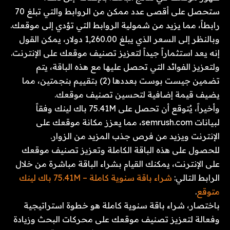
ستحصل على أقصى عدد ممكن من الروابط والتي تبلغ 70
رابطاً، مما يزيد من شمولية الروابط التي تؤدي إلى موقعك.
وبالنظر إلى السعر الذي يبلغ 1,260.00 دولار، يمكن القول
إنه يعد استثماراً جيداً لتعزيز تصنيف موقعك على الإنترنت.
ولتعزيز الفوائد التي تحصل عليها مع هذه الباقة، يتم
تضمين جيست بوست بعددها (2) بتقييم بنجمتين، مما
يضيف قيمة إضافية لتحسين تصنيف موقعك.
وأخيراً، يُتوقع أن تحصل على 75.41M باك لينك وفقاً
لبيانات semrush.com، مما يعزز مكانة موقعك على
الإنترنت ويزيد من فرص جذب المزيد من الزوار.
للحصول على هذه الباقة الكاملة وتعزيز تصنيف موقعك
على الإنترنت، يمكنك القيام بشراء الباقة مباشرة من خلال
الرابط التالي:
شراء باقة سنوية كاملة – 75.41M باك لينك
متوقع
.
باختصار، شراء باقة سنوية كاملة هو خطوة استراتيجية
وفعالة لتعزيز تصنيف موقعك على محركات البحث وزيادة