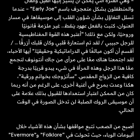
– وهي الفترة التي يمكن أن يشير إليها القيل والقال
والمتطفلون بشكل متعجرف باسم “Early Joe” – عندما
تسلل التفاؤل بشأن شؤون القلب إلى موسيقاها. في مسار
العنوان، كتبت بالفعل
عهود ينقط
… غير ملزمة قانونيًا
وروحيًا، ولكن مع ذلك! “أعتبر هذه القوة المغناطيسية
للرجل حبيبي / لقد تم استعارة قلبي وكان قلبك أزرقًا … /
أقسم أن أكون مبالغًا في الدراماتيكية وحقيقيًا.” أيها الأحباء،
لقد اجتمعنا هناك معًا على مرأى من جاك أنتونوف لنجمع
معًا هذا الرجل وهذه المرأة في شيء يبدو قريبًا بدرجة
كافية من الزواج المقدس. “سأتزوجك بخواتم ورقية”،
هكذا وعدت بمرح في أغنية أخرى، على الرغم من أنه ربما
كان من الممكن اعتبار استعدادها للقبول بذلك علامة على
أن موسيقى الروك الصلبة لن تدخل الصورة في الوقت
الحالي.
أصبح من الصعب تتبع مواقفها بشأن هذه الأشياء خلال
ألبومات الوباء، حيث تحولت في “Folklore” و”Evermore”