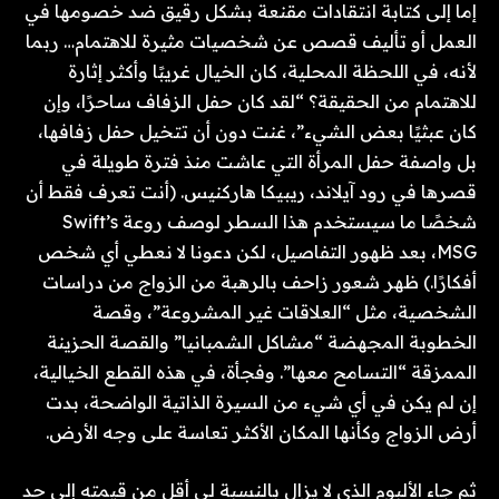
إما إلى كتابة انتقادات مقنعة بشكل رقيق ضد خصومها في
العمل أو تأليف قصص عن شخصيات مثيرة للاهتمام… ربما
لأنه، في اللحظة المحلية، كان الخيال غريبًا وأكثر إثارة
للاهتمام من الحقيقة؟ “لقد كان حفل الزفاف ساحرًا، وإن
كان عبثيًا بعض الشيء”، غنت دون أن تتخيل حفل زفافها،
بل واصفة حفل المرأة التي عاشت منذ فترة طويلة في
قصرها في رود آيلاند، ريبيكا هاركنيس. (أنت تعرف فقط أن
شخصًا ما سيستخدم هذا السطر لوصف روعة Swift’s
MSG، بعد ظهور التفاصيل، لكن دعونا لا نعطي أي شخص
أفكارًا.) ظهر شعور زاحف بالرهبة من الزواج من دراسات
الشخصية، مثل “العلاقات غير المشروعة”، وقصة
الخطوبة المجهضة “مشاكل الشمبانيا” والقصة الحزينة
الممزقة “التسامح معها”. وفجأة، في هذه القطع الخيالية،
إن لم يكن في أي شيء من السيرة الذاتية الواضحة، بدت
أرض الزواج وكأنها المكان الأكثر تعاسة على وجه الأرض.
ثم جاء الألبوم الذي لا يزال بالنسبة لي أقل من قيمته إلى حد