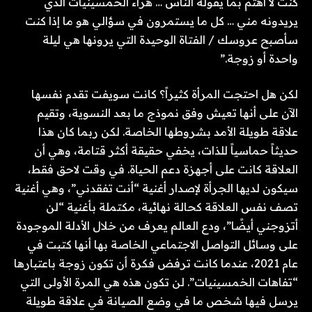
كنت لا أهتم بما يقوله الناس … هراء الخمسينيات الذي
يريدونه مني … كل ما يستمرون في سؤالي هو ما إذا كنت
سأصبح عروسك / الفتاة الوحيدة التي يرونها هي ليلة
واحدة أو زوجة.”
لكن هل احتجت المرأة كثيراً؟ كانت سويفت تقدم نفسها
الآن على أنها تعيش وفق نموذج ما بعد النسوية، وتقيم
علاقة طويلة الأمد بشروطها الخاصة. لكن ربما كان هذا
حديثاً حماسياً للذات، يخفي حقيقة أكثر قتامة، وهي أن
العلاقة كانت على أجهزة دعم الحياة. في وقت لاحق فقط،
سيكون لديها الجرأة لإصدار أغنية “أنت تفقدني”، وهي أغنية
تصف نفس العلاقة كحالة نهائية، مكتملة بأغنية “لن
أتزوجني أيضًا”، ودع العالم يعرف من خلال الأدلة الموجودة
على وسائل التواصل الاجتماعي الخاصة بها أنها كتبت في
عام 2021، عندما كانت ترفض فكرة أن تكون زوجة باعتبارها
“تفاهات الخمسينيات”. لن تكون هذه هي المرة الأولى التي
يرسل فيها شخص ما في وضع الصيانة في علاقة طويلة