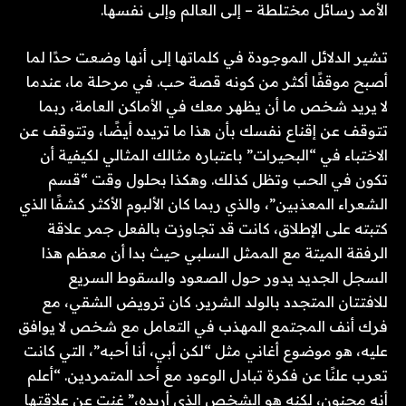
الأمد رسائل مختلطة – إلى العالم وإلى نفسها.
تشير الدلائل الموجودة في كلماتها إلى أنها وضعت حدًا لما
أصبح موقفًا أكثر من كونه قصة حب. في مرحلة ما، عندما
لا يريد شخص ما أن يظهر معك في الأماكن العامة، ربما
تتوقف عن إقناع نفسك بأن هذا ما تريده أيضًا، وتتوقف عن
الاختباء في “البحيرات” باعتباره مثالك المثالي لكيفية أن
تكون في الحب وتظل كذلك. وهكذا بحلول وقت “قسم
الشعراء المعذبين”، والذي ربما كان الألبوم الأكثر كشفًا الذي
كتبته على الإطلاق، كانت قد تجاوزت بالفعل جمر علاقة
الرفقة الميتة مع الممثل السلبي حيث بدا أن معظم هذا
السجل الجديد يدور حول الصعود والسقوط السريع
للافتتان المتجدد بالولد الشرير. كان ترويض الشقي، مع
فرك أنف المجتمع المهذب في التعامل مع شخص لا يوافق
عليه، هو موضوع أغاني مثل “لكن أبي، أنا أحبه”، التي كانت
تعرب علنًا عن فكرة تبادل الوعود مع أحد المتمردين. “أعلم
أنه مجنون، لكنه هو الشخص الذي أريده،” غنت عن علاقتها