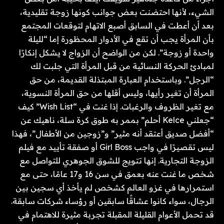
الشيء، لأنها احتضنت بعض جوانب كونها زوجة تقليدية،
بعد أن أعطت في السابق أصبع الاتهام لتوقعات المجتمع
بأن المرأة يجب أن تقع في الأدوار المحظورة إما “لليلة
واحدة أو زوجة”. لكن من الواضح أن الزواج لا يشكل إنكارًا
لمبادئ الحركة النسائية من قبل المرأة التي جلبت لك
“الرجل”. وباستخدام العبارة المبتذلة القديمة، من حق
المرأة أن تغير رأيها، وليس أقلها من حق المرأة النسوية،
مع تغير الظروف والرغبات. إذا غنت في “Wish List” كيف
“جعلني Kelce أحلم” بممر به طوق كرة سلة، ناهيك عن
“أفضل صديق أعتقد أنه مثير” و”زوجين من الأطفال”، فهذا
ليس تقصيرًا في واجب Girl Boss أو صفقة تأييد مع فيلم
الزوجة التجارية. إنها تتويج للشوق الجوهري للتواصل مع
شخص ما غنت عنه بعمق في سن 16 و17 عامًا، حتى مع
استمرارها في غزو العالم كشخص لم يأخذ أي سجين بين
الرجال، سواء كانوا عشاقًا سابقين أو رؤساء شركات سابقة.
قد تحمل الأعوام القليلة المقبلة تجربة مثيرة للاهتمام في