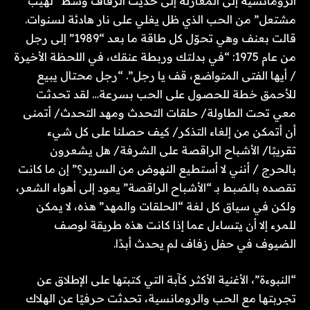
الرومانسية إلى المغازلة إلى حديث الزفاف وسط “لهيب
مشتعل” من الحب الذي ظل يغلي على نار هادئة لسنوات.
قالت بعنف وهي تحوّل كل طاقة ما بعد “1989” إلى رجل
من عام 1975: “في بدلتك وربطة عنقك، في اللحظة الأخيرة
/ أيها الفتى المتواضع، قف يا رجل”. “رجل محتال يبيع
للأحمق خطة للحصول على الحب بسرعة… لقد تحدثت
معي تحت الطاولة/ حلقات التحدث ومهد التحدث/ أتمنى
أن أتمكن من إلغاء التذكر/ كيف حصلنا على كل شيء
تقريبًا/ الأشباح الراقصة على الشرفة/ هل يشعرون
بالحرج / أنني لا أستطيع النهوض من السرير؟” إن ما كانت
تقصده بالضبط بـ “الأشباح الراقصة” يعود إلى أهواء الشعر،
ولكن في سياق كل لغة “الحلقات والمهد” هذه، لا يمكن
للمرء إلا أن يتساءل عما إذا كانت هذه طريقة لوصف
الضيوف في حفل زفاف لم يحدث أبدًا.
“النبوءة”، الأغنية الأكثر كآبة التي كتبتها على الإطلاق عن
تجربتها مع الحب والرومانسية، تحدثت حرفيًا عن الهلاك