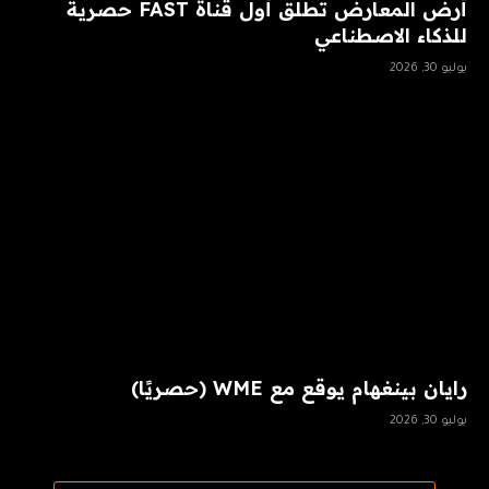
أرض المعارض تطلق أول قناة FAST حصرية
للذكاء الاصطناعي
يوليو 30, 2026
رايان بينغهام يوقع مع WME (حصريًا)
يوليو 30, 2026