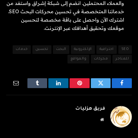
والعملاء المحتملين. انضم إلى شبكة إشراق واستفد من
خدماتنا المتخصصة في تحسين محركات البحث SEO.
اشترك الآن واحصل على باقة مخصصة لتحسين
موقعك وتحقيق أهدافك عبر الإنترنت.
SEO
احترافية
الإلكترونية
البحث
تحسين
خدمات
للمتاجر
محركات
والمواقع
فيسبوك
تويتر
بينتيريست
لينكدإن
Tumblr
البريد
الإلكترو
فريق هزليات
موقع
الويب