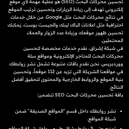
تحسين محركات البحث (SEO) هو عملية مهمة لأي موقع
إلكتروني تهدف إلى زيادة الزيارات وتحسين ترتيب الموقع
في نتائج محركات البحث مثل Google. من خلال خدمات
احترافية مثل اعلانات الباك لينك والجيست بوست، يمكنك
تحسين ظهور موقعك وزيادة عدد الزوار والعملاء
المحتملين.
في شبكة إشراق، نقدم خدمات مخصصة لتحسين
محركات البحث للمتاجر الإلكترونية ومواقع سلة
ووردبريس. نحن نقدم باقات متنوعة تشمل نشر روابطك
في مواقعنا الشريكة التي تزيد عن 112 موقعاً، وتحسين
بنية الموقع والروابط الخارجية والمحتوى لتحقيق أفضل
النتائج.
باقة تحسين محركات البحث SEO تتضمن:
نشر روابطك داخل قسم "المواقع الصديقة" ضمن
شبكة المواقع.
توزيع حتى 5 روابط بشكل طبيعي داخل شبكة المواقع.