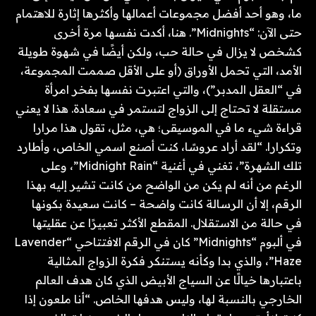
ما، وهو أحد أفضل مجموعات أعمالها وأكثرها إثارة للاهتمام
حتى الآن: “Midnights”. هنا، أكدت نفسها مرة أخرى
كشخص لا يزال في حالة حب، ولكن أيضًا في شهوة طويلة
الأمد، التي تحمل الأوراق (أو على الأقل صممت المجموعة،
في “العقل المدبر”)، والتي اعتبرت نفسها بفخر امرأة
مستقلة لا تحتاج إلى الزواج لتستمر في سعادة. هذا لا يعني
قراءة شيء ما في الموسيقى؛ هي، مثل، تقول هذا مرارا
وتكرارا. “لقد أراد عروسًا، كنت أصنع اسمي الخاص، وأطارد
تلك الشهرة”، تغني في أغنية “Midnight Rain”، وعلى
الرغم من أنه لم يكن من الواضح من كانت تشير إليه بهذا
الرقم، إلا أن الرسالة كانت واضحة – كانت سعيدة بكونها
في حالة من الاستقلال. المقطع الأكثر تعبيرًا عن عقليتها
في ألبوم “Midnights” كان في الرقم الافتتاحي “Lavender
Haze”، والذي بدا وكأنه يستنكر فكرة الزواج المثالية
باعتبارها خيالًا عن السياج الأبيض الذي كان هدف العالم
الخارجي بالنسبة لها، وليس هدفها الخاص. “أنا ملعون إذا