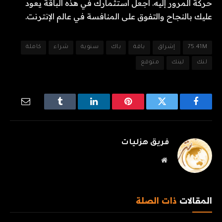
حركة المرور إليه. اجعل استثمارك في هذه الباقة يعود
عليك بالنجاح والتفوق على المنافسة في عالم الإنترنت.
75.41M
إشراق
باقة
باك
سنوية
شراء
كاملة
لنك
لينك
متوقع
فيسبوك
تويتر
بينتيريست
لينكدإن
Tumblr
البريد
الإلكترو
فريق هزليات
موقع
الويب
المقالات
ذات الصلة