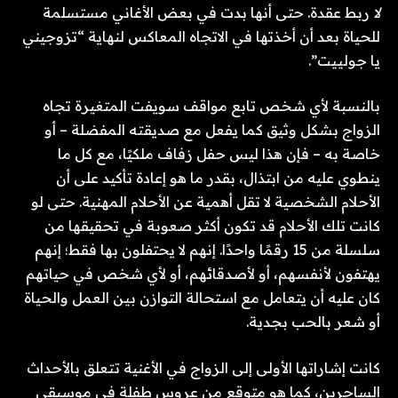
لا
ربط عقدة. حتى أنها بدت في بعض الأغاني مستسلمة
للحياة بعد أن أخذتها في الاتجاه المعاكس لنهاية “تزوجيني
يا جولييت”.
بالنسبة لأي شخص تابع مواقف سويفت المتغيرة تجاه
الزواج بشكل وثيق كما يفعل مع صديقته المفضلة – أو
خاصة به – فإن هذا ليس حفل زفاف ملكيًا، مع كل ما
ينطوي عليه من ابتذال، بقدر ما هو إعادة تأكيد على أن
الأحلام الشخصية لا تقل أهمية عن الأحلام المهنية. حتى لو
كانت تلك الأحلام قد تكون أكثر صعوبة في تحقيقها من
سلسلة من 15 رقمًا واحدًا. إنهم لا يحتفلون بها فقط؛ إنهم
يهتفون لأنفسهم، أو لأصدقائهم، أو لأي شخص في حياتهم
كان عليه أن يتعامل مع استحالة التوازن بين العمل والحياة
أو شعر بالحب بجدية.
كانت إشاراتها الأولى إلى الزواج في الأغنية تتعلق بالأحداث
الساحرين، كما هو متوقع من عروس طفلة في موسيقى