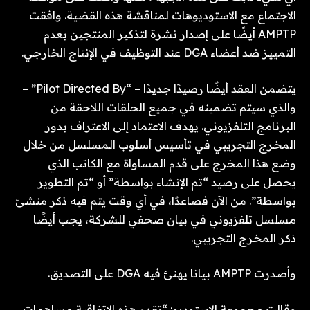
الاجتماع مع الاستوديوهات لمناقشة هذه القضية. وافقت
AMPTP أيضًا على إصدار نشرة لتذكير المنتجين بعدم
التمييز ضد أعضاء DGA عند التوظيف في الإنتاج الخارجي.
يتضمن العقد أيضًا رصيدًا جديدًا – “Pilot Directed By” –
والذي سيتم تضمينه في جميع الحلقات اللاحقة من
البرنامج التلفزيوني. يهدف الاعتماد إلى الاعتراف بدور
المخرج التجريبي في تأسيس أسلوب المسلسل من خلال
وضع هذا المخرج على قدم المساواة مع الكاتب الذي
يحصل على رصيد “تم الإنشاء بواسطة” أو “تم التطوير
بواسطة”. من الآن فصاعدًا، في أي وقت يتم فيه ذكر منشئ
مسلسل تلفزيوني في بيان صحفي للشركة، يجب أيضًا
ذكر المخرج التجريبي.
وأصدرت AMPTP بيانا يهنئ فيه DGA على التصديق.
وقالت مجموعة الاستوديو: “تقدم هذه الاتفاقية مساهمات