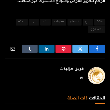
الزخم لتعزيز الفرص والنجاح المشترك عبر صناعتنا. “
DGA
أربع
أعضاء
سنوات
عقد
على
مدته
يصدقون
فيسبوك
تويتر
بينتيريست
لينكدإن
Tumblr
البريد
الإلكترو
فريق هزليات
موقع
الويب
المقالات
ذات الصلة