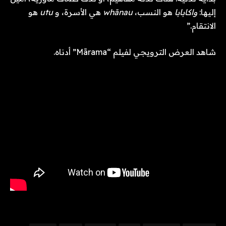
إليها:
واكابابا
هو النسب،
whānau
هي الأسرة، و
utu
هو
الانتقام.”
شاهد العرض الترويجي لفيلم “Mārama” أدناه.