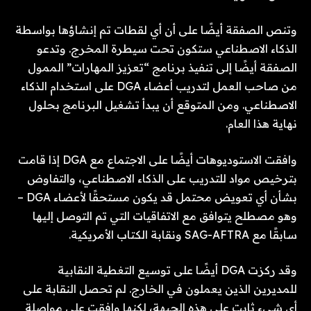
وتنص الصفقة أيضًا على أن أي لقطات تم إنشاؤها بواسطة
الذكاء الاصطناعي ستكون تحت سيطرة المخرج. وتدعو
الصفقة أيضًا إلى تنفيذ برنامج “تعزيز المهارات” الممول
من صاحب العمل لتدريب أعضاء DGA على استخدام الذكاء
الاصطناعي. ومن المتوقع أن يبدأ تشغيل البرنامج بحلول
نهاية هذا العام.
وافقت الاستوديوهات أيضًا على الاجتماع مع DGA إذا قامت
بترخيص مواد للتدريب على الذكاء الاصطناعي، والتفاوض
بشأن أي تعويض محتمل قد يكون مستحقًا لأعضاء DGA –
وهو مصطلح يتوافق مع الاتفاقيات التي تم التوصل إليها
سابقًا مع SAG-AFTRA ونقابة الكتاب الأمريكية.
وقد ركزت DGA أيضًا على توسيع التغطية النقابية
للمديرين الذين يعملون في الخارج. لم تحصل النقابة على
أي شيء ثابت على هذه الجبهة، لكنها وافقت على مواصلة