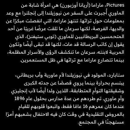
Pictures، ماراما (أريانا أوزبورن) هي امرأة شابة من
الماوري أُجبرت على السفر من نيوزيلندا إلى إنجلترا مع وعد
بمعلومات حول تراثها. تنتهز ماراما، التي انفصلت مبكرًا عن
والديها، الفرصة، لكنها سرعان ما تلقت عرضًا غريبًا من أحد
المتحمسين البريطانيين للماوري (توبي ستيفنز)، الذي
يقول إن كاتب الرسالة قد مات، لكنها قد تبقى أيضًا وتكون
المربية لابنته. سرعان ما تنكشف الرؤى والأسرار المظلمة،
بينما تتصارع ماراما مع تراثها في ظل المستعمرين.
ستابارد، المولود في نيوزيلندا لأم ماورية وأب بريطاني،
يبتسم بحرارة بينما يروي قصصًا عن جدته الكبرى
وشقيقتها التوأم المتطابقة، اللذين ولدا أيضًا لأب إنجليزي
وأم ماوري. تم طردهم من عدة مدارس بحلول عام 1896
عندما كان عمرهم 16 عامًا فقط، واتبعوا قلوبهم للقيام
بالعروض التقليدية في وقت كان فيه الاحتفال بشعبهم أمرًا
مستهجنًا في المجتمع.