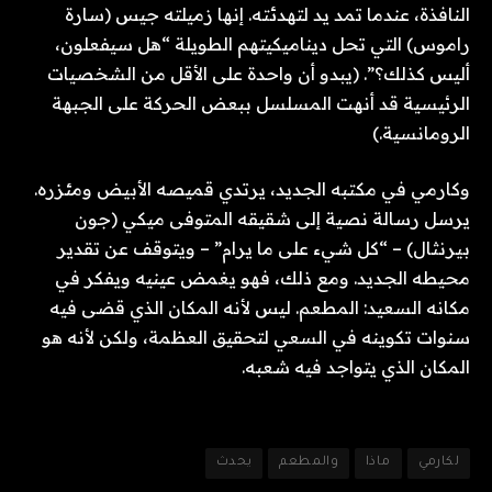
النافذة، عندما تمد يد لتهدئته. إنها زميلته جيس (سارة
راموس) التي تحل ديناميكيتهم الطويلة “هل سيفعلون،
أليس كذلك؟”. (يبدو أن واحدة على الأقل من الشخصيات
الرئيسية قد أنهت المسلسل ببعض الحركة على الجبهة
الرومانسية.)
وكارمي في مكتبه الجديد، يرتدي قميصه الأبيض ومئزره.
يرسل رسالة نصية إلى شقيقه المتوفى ميكي (جون
بيرنثال) – “كل شيء على ما يرام” – ويتوقف عن تقدير
محيطه الجديد. ومع ذلك، فهو يغمض عينيه ويفكر في
مكانه السعيد: المطعم. ليس لأنه المكان الذي قضى فيه
سنوات تكوينه في السعي لتحقيق العظمة، ولكن لأنه هو
المكان الذي يتواجد فيه شعبه.
لكارمي
ماذا
والمطعم
يحدث