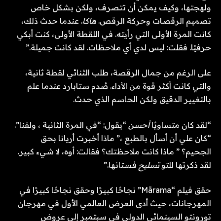
ولهجتها، وكيف يمكن أن تتصرف، ولكن بشكل خاص
تصميم الرقصات وحركة الرقص.
هاكا
. عندما حدث ذلك،
كانت المرة الأولى التي رأيته. في اللقطة الأولى، كنت أبكي
حرفيًا. فقلت: ليس لدي أي ملاحظات. لقد كانت جميلة.”
على الرغم من جمال الرقصة، طلب الثنائي لقطة ثانية،
والتي كانت أكثر قوة من الأداء. صُدم ستابارد عندما علم
بالتغيير الدقيق ولكن الحاسم الذي حدث.
“لقد كان متساويًا
أحسن
“يقول: “في المرة الثانية ، ولفنا”.
“كان علي أن أسأل بالطبع ،” ماذا أخبرت أريانا بحق
الجحيم؟ ” ماذا كانت ملاحظتك؟ فقالت: أوه، لا شيء كبير.
لقد ذكرتها للتو
تسليح
فستانها.”
حقق فيلم “Mārama” نجاحًا كبيرًا وحقق نجاحًا كبيرًا في
المهرجانات، حيث أدى العرض العالمي الأول في مهرجان
تورونتو السينمائي الدولي في سبتمبر إلى عروض