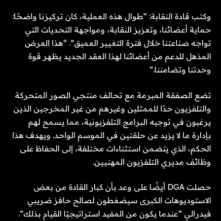
وكتب قادة النقابة: “طوال هذه العملية، كان تركيزنا واضحًا:
حماية أعضائنا، وتعزيز النقابة، ومواجهة التحديات التي
تواجه صناعتنا خلال فترة التغيير العميق”. “هذا العرض
المذهل للدعم من أعضائنا لهذا العقد الجديد يظهر قوة
وحدتنا وتضامننا.”
تضع الصفقة المبرمة مع تحالف منتجي الصور المتحركة
والتلفزيون حدًا للممثلين وغيرهم من غير المخرجين الذين
يرغبون في توجيه البرامج التلفزيونية، مما يسمح لهم
بإدارة ما لا يزيد عن حلقتين في الموسم الواحد. ويهدف هذا
الحكم، الذي يتضمن استثناءات مختلفة، إلى الحفاظ على
وظائف مديري التلفزيون المهنيين.
حصلت DGA أيضًا على وعد بأن كبار القادة من بعض
الاستوديوهات الكبرى سيضغطون لصالح حافز ضريبي
فيدرالي “عندما يكون من المفيد استراتيجيًا القيام بذلك”.