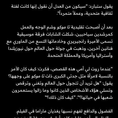
يقول ستبارد: “سيكون من العدل أن نقول إنها كانت لفتة
ثقافية متحدية، وعملاً متمرداً”.
بعد أن أصبحت تقليدية
تا موكو
وشم الوجه والعمل
كمرشدين سياحيين، شكلت الشابات فرقة موسيقية
تسمى الأميرة رانجيريري وخادماتها التسع من الماوري مع
فنانين آخرين، وذهبت في جولة حول العالم حول نيوزيلندا
وأستراليا وأمريكا والمملكة المتحدة.
“عندما روت لي أمي هذه القصص، فكرت: كيف كان الأمر
بالنسبة لامرأة مثل جدتي الكبرى ذات
تا موكو
على وجهها؟
يقول: “هل تريد أن تتجول حول العالم وتغني وترقص
وتسلي هؤلاء الأشخاص الذين كانوا وما زالوا يستعمرون
شعبها في حياتها؟”. “كيف كان ذلك؟”
الفضول والدافع لفهم نسبها يغذيان ماراما في الفيلم.
وبالنظر إلى أن ستابارد كان يأمل في معرفة المزيد عن