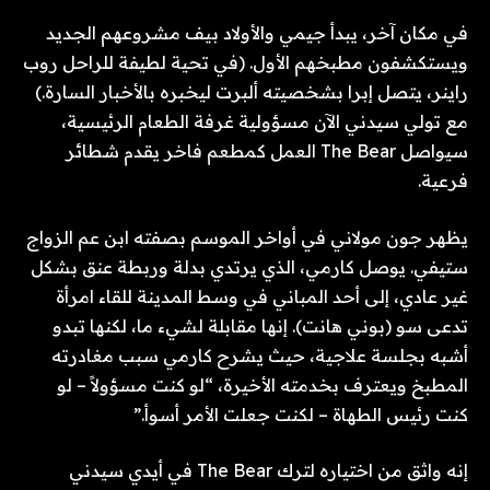
في مكان آخر، يبدأ جيمي والأولاد بيف مشروعهم الجديد
ويستكشفون مطبخهم الأول. (في تحية لطيفة للراحل روب
راينر، يتصل إبرا بشخصيته ألبرت ليخبره بالأخبار السارة.)
مع تولي سيدني الآن مسؤولية غرفة الطعام الرئيسية،
سيواصل The Bear العمل كمطعم فاخر يقدم شطائر
فرعية.
يظهر جون مولاني في أواخر الموسم بصفته ابن عم الزواج
ستيفي. يوصل كارمي، الذي يرتدي بدلة وربطة عنق بشكل
غير عادي، إلى أحد المباني في وسط المدينة للقاء امرأة
تدعى سو (بوني هانت). إنها مقابلة لشيء ما، لكنها تبدو
أشبه بجلسة علاجية، حيث يشرح كارمي سبب مغادرته
المطبخ ويعترف بخدمته الأخيرة، “لو كنت مسؤولاً – لو
كنت رئيس الطهاة – لكنت جعلت الأمر أسوأ.”
إنه واثق من اختياره لترك The Bear في أيدي سيدني