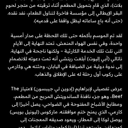
بلات)، الذي قام بتمويل المطعم أثناء ترقيته من متجر لحوم
البقر الإيطالي إلى مؤسسة فاخرة لتناول الطعام، نفد نقده.
(حتى أنه باع ساعاته ليظل واقفا على قدميه).
لقد تم الموسم بأكمله حتى تلك اللحظة على مدار أمسية
واحدة، وفي نفس الهواء المنعش، تمتد النهاية إلى الأيام
التي تلت تلك الخدمة الكارثية – ولكنها ناجحة في النهاية.
ناتالي (آبي إليوت) أبلغت ريتشي أنه تمت دعوته للانضمام
إلى ندوة دولية عن الضيافة في اليابان، وحثته هي وكارمي
على ركوب أول رحلة له على الإطلاق والذهاب.
عرض تفصيلي لإبراهايم (إدوين لي جيبسون) لامتياز The
Beef، وهو جزء نافذة الساندويتش المربح من المطعم،
ومطابخ الأشباح المفتوحة في الضواحي، يصل أخيرًا إلى
كارمي، الذي يمنح ختم موافقته. ماركوس (ليونيل بويس)
يوصل لوكا إلى المطار، ويعود صديقه المعجنات إلى
كوبنهاغن. وتستعد تينا (ليزا كولون-زاياس) لتولي دور