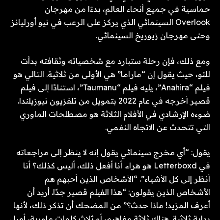
حماسية في جميع أنحاء العالم، بدءًا من مهرجان
Overlook السينمائي الذي يركز على الرعب في نيو أورليانز
وحتى مهرجان زيوريخ السينمائي.
ومع ذلك، فإن رحلة ستبارد مع شخصياته وثقافته بدأت
للتو، حيث يقول إن “ماراما” هي الأولى من ثلاثية. التالي هو
فيلم “Anahira”، يليه فيلم “Taumanu”، استنادًا إلى فيلم
قصير أخرجه في عام 2022 بتمويل من تلفزيون نيوزيلندا.
ضوءه الإرشادي في الأفلام الثلاثة هو مصطلحات الماوري
التي تتحدث عن الاتجاه النغمي.
يقول: “أي مخرج سينمائي يقول إنه لا ينظر إلى مراجعاته
في Letterboxd هو هراء. أنا أفعل ذلك، أليس كذلك؟ أنا
أنظر إلى كل الأشياء”. “الأشخاص الذين أحبهم هم
الأشخاص الذين يقولون: “هذا الفيلم قصير جدًا. أريد أن
أعرف المزيد! ماذا حدث؟” من المضحك أن تذكر ذلك، لأنها
بداية ثلاثية. هناك ثلاثة مفاهيم، أو ثلاث كلمات ماورية، أميل