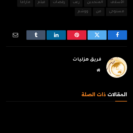
الأسلاف
المتحدين
رعب
رقصات
فيلم
ماراما
مستوحى
من
ووشم
فيسبوك
تويتر
بينتيريست
لينكدإن
Tumblr
البريد
الإلكترو
فريق هزليات
موقع
الويب
المقالات
ذات الصلة