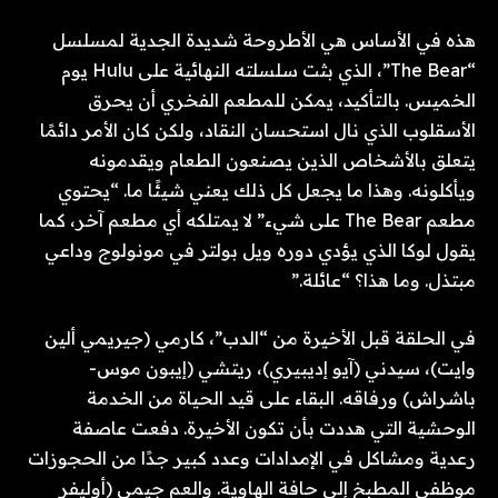
هذه في الأساس هي الأطروحة شديدة الجدية لمسلسل
“The Bear”، الذي بثت سلسلته النهائية على Hulu يوم
الخميس. بالتأكيد، يمكن للمطعم الفخري أن يحرق
الأسقلوب الذي نال استحسان النقاد، ولكن كان الأمر دائمًا
يتعلق بالأشخاص الذين يصنعون الطعام ويقدمونه
ويأكلونه. وهذا ما يجعل كل ذلك يعني شيئًا ما. “يحتوي
مطعم The Bear على شيء” لا يمتلكه أي مطعم آخر، كما
يقول لوكا الذي يؤدي دوره ويل بولتر في مونولوج وداعي
مبتذل. وما هذا؟ “عائلة.”
في الحلقة قبل الأخيرة من “الدب”، كارمي (جيريمي ألين
وايت)، سيدني (آيو إديبيري)، ريتشي (إيبون موس-
باشراش) ورفاقه. البقاء على قيد الحياة من الخدمة
الوحشية التي هددت بأن تكون الأخيرة. دفعت عاصفة
رعدية ومشاكل في الإمدادات وعدد كبير جدًا من الحجوزات
موظفي المطبخ إلى حافة الهاوية. والعم جيمي (أوليفر