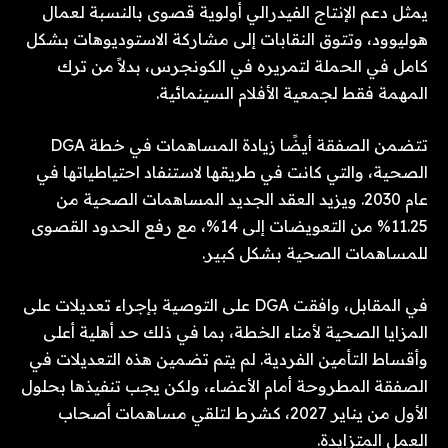
يمثل دعم الإنتاج الفيدرالي أولوية قصوى بالنسبة لعمال
هوليوود، وتتوق النقابات إلى مشاركة الاستوديوهات بشكل
كامل في الحملة لتمريره في الكونجرس، بدلاً من ترك
المهمة فقط لجمعية الأفلام السينمائية.
تتضمن الصفقة أيضًا زيادة المساهمات في خطة DGA
الصحية، والتي كانت في طريقها لاستنفاد احتياطياتها في
عام 2030. ويزيد العقد الجديد المساهمات الصحية من
11.25% من التعويضات إلى 14%، مع رفع الحدود القصوى
للمساهمات الصحية بشكل كبير.
في المقابل، وافقت DGA على التوصية بإجراء تعديلات على
المزايا الصحية لأمناء الخطة، بما في ذلك حد أهلية أعلى
وأقساط التأمين الفردية. لم يتم تضمين هذه التعديلات في
الصفقة المطروحة أمام الأعضاء، ولكن يجب تنفيذها بحلول
الأول من يناير 2027، كشرط لتلقي مساهمات أصحاب
العمل المتزايدة.