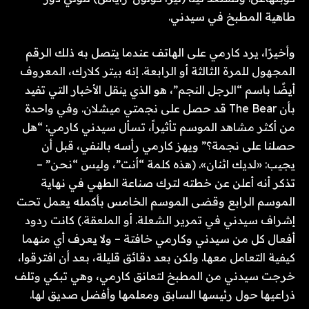
طاهية المطبخ في سيدني.
وأخيرًا، يرد كارمي على الهاتف عندما يتصل به ذلك الرقم
المجهول للمرة الثالثة أو الرابعة. إنه بيتر كلارك، المعروف
أيضًا باسم “الرجل النجم”، هو الذي ينقل الأخبار التي تفيد
بأن The Bear قد حصل على نجمتي ميشلان. وفي واحدة
من أكثر مشاهد الموسم تأثيراً، تسأل سيدني كارمي: “هل
حصلنا على نجمة؟” ويهز كارمي رأسه بالنفي، قبل أن
يجيب: «لديك اثنان». (هذه كلمة “أنت”، وليس “نحن” –
تذكر أنه أعلن عن خطته لترك صناعة الطهي في نهاية
الموسم الرابع وقضى الموسم الخامس بأكمله يعمل تحت
إشراف سيدني في تمرير الشعلة. أو الملعقة.) كانت ردود
أفعال كل من سيدني وكارمي خافتة – ولا يعرف أي منهما
كيفية التعامل معها. ولكن بعد دقائق قليلة، بعد أن افترقوا،
خرجت سيدني من المطبخ لتعانق كارمي، وهي تبكي وتلف
ذراعيها حول رئيسها السابق ومعلمها وأفضل صديق لها.