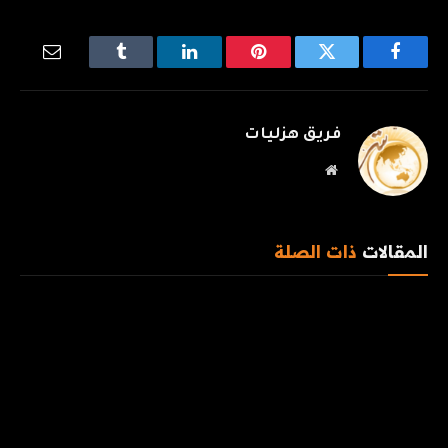
فيسبوك
تويتر
بينتيريست
لينكدإن
Tumblr
البريد
الإلكترو
فريق هزليات
موقع
الويب
المقالات
ذات الصلة