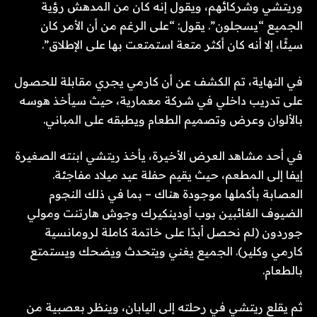
وريتشي وشركائهم، ويقول إنه كان من المدهش رؤية
الجميع “يسجلون”. يقول: “على الرغم من أن الأمر كان
سيئًا، إلا أنه كان أكثر متعة استمتعت بها على الإطلاق”.
في النهاية، تم الكشف عن أن كارمي يجري مقابلة للحصول
على تدريب داخلي في شركة معمارية، حيث سيأخذ هوسه
بالألوان وعرض وتصميم الطعام ويطبقه على المباني.
في أحد مشاهد العرض الأخيرة، يأخذ ريتشي ابنته الصغيرة
إيفا إلى المطعم، حيث يقيم حفلة عيد ميلاد مفاجئة.
العصابة بأكملها موجودة هناك – بما في ذلك النجوم
الضيوف الغائبين بوب أودينكيرك وجوش هارتنت ومولي
جوردون (لم نحصل أبدًا على خاتمة كاملة لرومانسية
كارمي وكلير). الجميع يغني ويتحدث ويضحك ويستمتع
بالطعام.
ثم يقلع ريتشي في رحلته إلى اليابان، وينظر بعصبية من