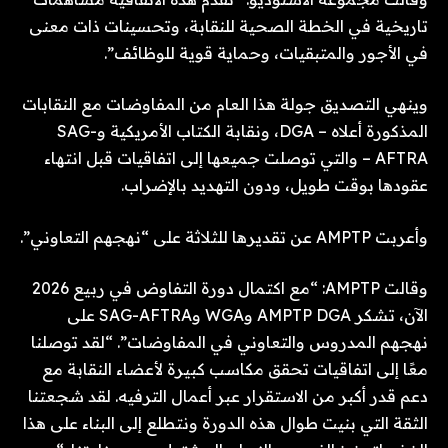
تاريخية في الخطة الصحية للنقابة، وتحسينات ذات معنى
في الأجور والمتبقيات، وحماية قوية للوظائف”.
وينهي التصديق جولة هذا العام من المفاوضات مع النقابات
المذكورة أعلاه – DGA، ونقابة الكتاب الأمريكية وSAG-
AFTRA – والتي توصلت جميعها إلى اتفاقيات قبل انتهاء
عقودها بوقت طويل، ودون التهديد بالإضراب.
وأعربت AMPTP عن تقديرها للثلاثة على “نهجهم التعاوني”.
وقالت AMPTP: “مع اكتمال دورة التفاوض في ربيع 2026
الآن، تشكر AMPTP DGA وWGA وSAG-AFTRA على
نهجهم المدروس والتعاوني في المفاوضات”. “لقد توصلنا
معًا إلى اتفاقيات تحقق مكاسب كبيرة لأعضاء النقابة مع
دعم قدر أكبر من الاستقرار عبر أعمال الترفيه. لقد شجعتنا
الثقة التي بنيت طوال هذه الدورة ونتطلع إلى البناء على هذا