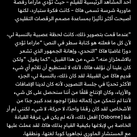
أحد المشاهد الرئيسية للفيلم – حيث تؤدي ماراما رقصة
ماورية شرسة تسمى
هاكا
– كانت فكرة ستبارد، لكنها
أصبحت أكثر تأثيرًا بمساعدة مصمم الرقصات التقليدي.
“عندما قمت بتصوير ذلك، كانت لحظة عصبية بالنسبة لي،
لأن كل ما فعلته هو كتابة سطر في النص: “ماراما تؤدي
دورًا غاضبًا
هاكا
“التحدي، وإهانة الجمهور الذي تشعر
بالاشمئزاز منه،” شيء من هذا القبيل، “كما يقول. “ولكن
كان علينا أن نؤلف
هاكا
، لأنك لا تستطيع أن تلائم أي شيء
قديم
هاكا
من القبيلة. لقد كان ذلك، بالنسبة لي، الجزء
الأكثر تحديًا في جلسة التصوير، لأنه كان لدينا الإضافات
والأزياء، وكان الإنتاج قلقًا من أننا سنحصل على كل شيء
لأننا لم نتمكن من إكماله نظرًا لوجود عدد كبير جدًا من
الأشخاص. لقد كان رقمًا واحدًا، لا حركة، لا شيء. لكنني لم أر
قط [Osborne] افعل ذلك، لأنه لم يكن في غرفة القيادة
الخاصة بي لإبلاغها بكيفية القيام بذلك
هاكا
. لقد عملت عليها
مع المستشار الماوري نجاهويا كوبا: لغتها، ونطقها،