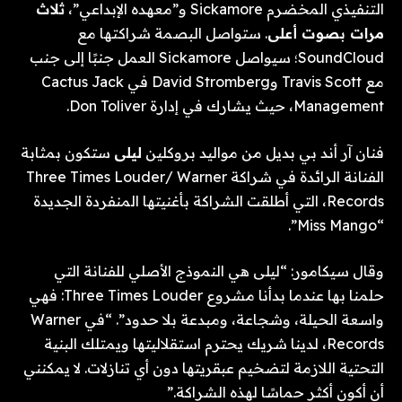
التنفيذي المخضرم Sickamore و”معهده الإبداعي”،
ثلاث
مرات بصوت أعلى
. ستواصل البصمة شراكتها مع
SoundCloud؛ سيواصل Sickamore العمل جنبًا إلى جنب
مع Travis Scott وDavid Stromberg في Cactus Jack
Management، حيث يشارك في إدارة Don Toliver.
فنان آر أند بي بديل من مواليد بروكلين
ليلى
ستكون بمثابة
الفنانة الرائدة في شراكة Three Times Louder/ Warner
Records، التي أطلقت الشراكة بأغنيتها المنفردة الجديدة
“Miss Mango”.
وقال سيكامور: “ليلى هي النموذج الأصلي للفنانة التي
حلمنا بها عندما بدأنا مشروع Three Times Louder: فهي
واسعة الحيلة، وشجاعة، ومبدعة بلا حدود”. “في Warner
Records، لدينا شريك يحترم استقلاليتها ويمتلك البنية
التحتية اللازمة لتضخيم عبقريتها دون أي تنازلات. لا يمكنني
أن أكون أكثر حماسًا لهذه الشراكة.”