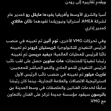
ويقدم تقاريره إلى رودن.
آسيا والشرق الأوسط وأفريقيا يقودها
مايكل رو
كمدير عام
لشركة AMEA. أستراليا ونيوزيلندا تقودهما
ناثان ماكلاي
كمدير إداري.
وفي تحركات VMG الأخرى،
توم ألين
تم تعيينه في منصب
الرئيس التنفيذي للتكنولوجيا؛
كريستيان كرونر
تم تعيينه
نائبًا للرئيس للعمليات العالمية؛
ديفيد دريسن
تم تعيينه
رئيسًا تنفيذيًا للمنتجات؛
مات ساوين
حصل على لقب نائب
الرئيس التنفيذي للنمو المادي والنمو المباشر للمعجبين؛
غاريث ميلور
تم تعيينه في منصب نائب الرئيس الأول
لاستراتيجية الاتصالات والعلامة التجارية، بينما كان رئيسًا
سابقًا لخدمات الفنانين والملصقات في وسط المدينة
بن
باترسون
سيقود مؤسسة جديدة تركز على الفنان بالتعاون
مع VMG.