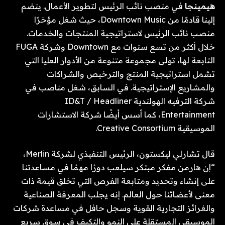
هيمينجا
في منصب نائب الرئيس لتطوير الأعمال. ينضم
إلينا قادمًا من Downtown Music، حيث شغل مؤخرًا
منصب نائب الرئيس لاستراتيجية المنتجات والخدمات.
خلال أكثر من تسع سنوات مع Downtown وشركة FUGA
التابعة لها، تولى مجموعة متنوعة من الأدوار العليا التي
تشمل استراتيجية المنتج والترخيص والشراكات
والمشاريع الإستراتيجية. في السابق، شغل مناصب في
شركة الترفيه الهولندية ID&T / Headliner
Entertainment، كما أسس أيضًا شركة الاستشارات
الموسيقية Creative Consortium.
قال تشارلي ليكستون، الرئيس التنفيذي لشركة Merlin،
“إن هارمن مفكر مبتكر سيلعب دورًا مهمًا في مساعدتنا
على إنشاء وتحديد ومتابعة الفرص التي تخلق قيمة ذات
معنى لأعضائنا حول العالم. إنه يجلب المعرفة الصناعية
والغرائز التجارية القوية وسجل حافل في مساعدة شركات
الموسيقى المستقلة على النمو والتكيف في سوق سريع