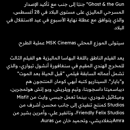
Ghost & the Gun” جنبًا إلى جنب مع تأكيد الإصدار
المسرحي الماليزي على مستوى البلاد في 28 أغسطس،
والذي يتوافق مع عطلة نهاية الأسبوع في عيد الاستقلال في
البلاد.
سيتولى الموزع المحلي MSK Cinemas عملية الطرح.
يعد الفيلم الناطق باللغة البهاسا الماليزية هو الفيلم الثالث
للمخرج الهندي المقيم في سنغافورة أنشول تيواري، والذي
تشمل أعماله السابقة فيلمي “قبل الحياة بعد الموت”
و”بايار”. السيناريو كتبه أبهي كومار. المنتجون هم
ديباسميتا داسجوبتا، وتيم ويلريش، وبو إتش هولمجرين،
وميكائيل شودري، بينما تعمل جيسي وايت من Misfit
Studios كمنتج تنفيذي إلى جانب محسن أشرف من
Friendly Felix Studios، وتانفير علي، وأمرين بشير من
Amraبنغلاديشي، وتحميد خان من Auras.