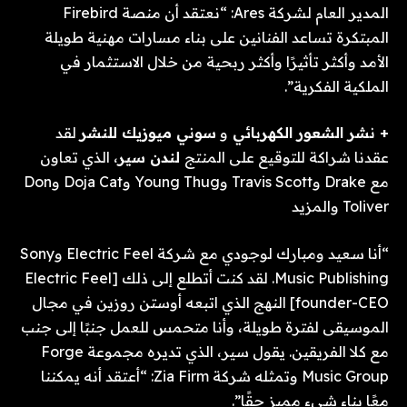
المدير العام لشركة Ares: “نعتقد أن منصة Firebird
المبتكرة تساعد الفنانين على بناء مسارات مهنية طويلة
الأمد وأكثر تأثيرًا وأكثر ربحية من خلال الاستثمار في
الملكية الفكرية”.
+ نشر الشعور الكهربائي
و
سوني ميوزيك للنشر
لقد
عقدنا شراكة للتوقيع على المنتج
لندن سير
، الذي تعاون
مع Drake وTravis Scott وYoung Thug وDoja Cat وDon
Toliver والمزيد
“أنا سعيد ومبارك لوجودي مع شركة Electric Feel وSony
Music Publishing. لقد كنت أتطلع إلى ذلك [Electric Feel
founder-CEO] النهج الذي اتبعه أوستن روزين في مجال
الموسيقى لفترة طويلة، وأنا متحمس للعمل جنبًا إلى جنب
مع كلا الفريقين. يقول سير، الذي تديره مجموعة Forge
Music Group وتمثله شركة Zia Firm: “أعتقد أنه يمكننا
معًا بناء شيء مميز حقًا”.