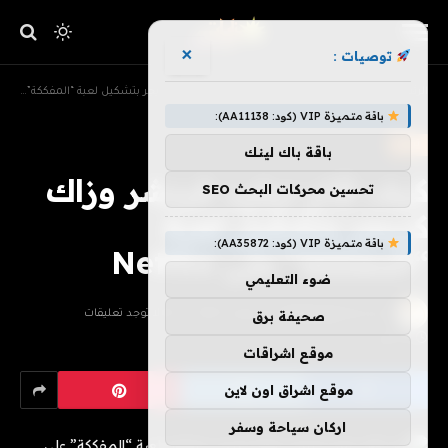
×
توصيات :
»
»
الرئيسية
ترفيه
كيف قام ديفيد فينشر وزاك كريجر بتشكيل لعبة “المفككة” على Netflix
باقة متميزة VIP (كود: AA11138):
ترفيه
باقة باك لينك
كيف قام ديفيد فينشر وزاك
تحسين محركات البحث SEO
كريجر بتشكيل لعبة
باقة متميزة VIP (كود: AA35872):
“المفككة” على Netflix
ضوء التعليمي
بواسطة
فريق هزليات
يوليو 3, 2026
لا توجد تعليقات
صحيفة برق
2 دقائق
موقع اشراقات
موقع اشراق اون لاين
اركان سياحة وسفر