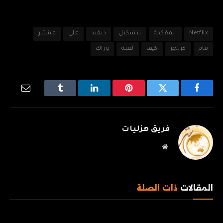
Netflix
المفككة
بتشكيل
ديفيد
على
فينشر
قام
كريجر
كيف
لعبة
وزاك
فيسبوك
تويتر
بينتيريست
لينكدإن
Tumblr
البريد
الإلكترو
فريق هزليات
موقع
الويب
المقالات
ذات الصلة