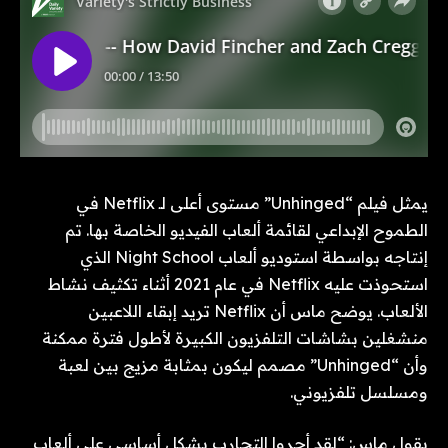
يمثل فيلم “Unhinged” مستوى أعلى لـ Netflix في
الطموح الإبداعي لقائمة ألعاب الفيديو الخاصة بها. تم
إنتاجه بواسطة استوديو ألعاب Night School الذي
استحوذت عليه Netflix في عام 2021 أثناء تكثيف نشاط
الألعاب. يوضح ماس أن Netflix تريد إبقاء اللاعبين
منشغلين بشاشات التلفزيون الكبيرة لأطول فترة ممكنة
وأن “Unhinged” مصمم ليكون بمثابة مزيج بين لعبة
ومسلسل تلفزيوني.
يقول ماس: “لقد أجروا التجارب بشكل أساسي على ألعاب