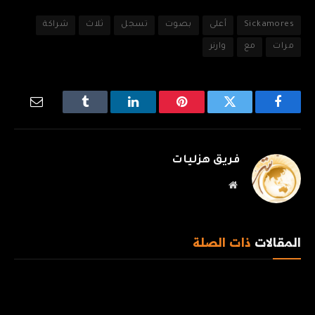
Sickamores
أعلى
بصوت
تسجل
ثلاث
شراكة
مرات
مع
وارنر
فيسبوك
تويتر
بينتيريست
لينكدإن
Tumblr
البريد
الإلكترو
فريق هزليات
موقع
الويب
المقالات
ذات الصلة