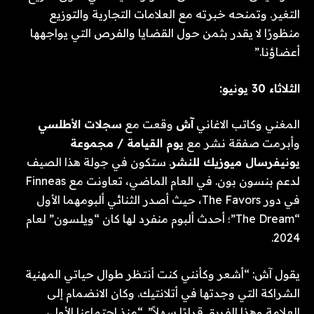
التغير. وتمنحه خبرته مع العلامات التجارية والتوزيع
منظورًا لا يقدر بثمن حول القضايا والفرص التي يواجهها
أعضاؤنا.”
الثلاثاء 30 يونيو:
المغني وكاتب الاغاني
آش
وقعت مع
سجلات الأطلسي
وأبرمت صفقة نشر مع
يوم القيامة / مجموعة
يونيفرسال ميوزيك للنشر
. ستكون في جولة هذا الصيف
لدعم بنسون بون. في العام الماضي، تعاونت مع Finneas
في دور The Favors، حيث أصدر الثنائي ألبومهما الأول
“The Dream”؛ أحدث ألبوم منفرد لها كان “ويلسون” لعام
2024.
يقول آش: “أشعر وكأنني كنت أنتظر طوال حياتي المهنية
الشراكة التي وجدتها في أتلانتيك. وكان الانضمام إلى
العلامة وهذا الفريق قرارًا سهلاً”. “منذ اجتماعنا الأول،