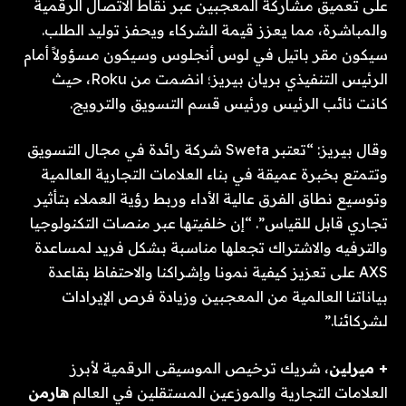
على تعميق مشاركة المعجبين عبر نقاط الاتصال الرقمية
والمباشرة، مما يعزز قيمة الشركاء ويحفز توليد الطلب.
سيكون مقر باتيل في لوس أنجلوس وسيكون مسؤولاً أمام
الرئيس التنفيذي بريان بيريز؛ انضمت من Roku، حيث
كانت نائب الرئيس ورئيس قسم التسويق والترويج.
وقال بيريز: “تعتبر Sweta شركة رائدة في مجال التسويق
وتتمتع بخبرة عميقة في بناء العلامات التجارية العالمية
وتوسيع نطاق الفرق عالية الأداء وربط رؤية العملاء بتأثير
تجاري قابل للقياس”. “إن خلفيتها عبر منصات التكنولوجيا
والترفيه والاشتراك تجعلها مناسبة بشكل فريد لمساعدة
AXS على تعزيز كيفية نمونا وإشراكنا والاحتفاظ بقاعدة
بياناتنا العالمية من المعجبين وزيادة فرص الإيرادات
لشركائنا.”
+ ميرلين
، شريك ترخيص الموسيقى الرقمية لأبرز
العلامات التجارية والموزعين المستقلين في العالم
هارمن