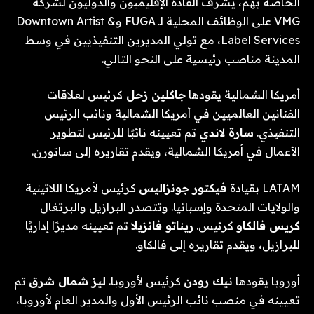
الخاصة بهم، يشرف القادة الإقليميون والدوليون لشركة
VMG على الوظائف المحلية لـ FUGA وDowntown Artist &
Label Services، مع تولي المديرين التنفيذيين في وسط
المدينة مناصب رئيسية على النحو التالي.
أمريكا الشمالية يقودها
جاكلين زحل
كرئيس لعلاقات
الفنانين العالميين في أمريكا الشمالية ونائب الرئيس
التنفيذي.
سارة لاندي
تم تعيينه نائبًا للرئيس لتطوير
الأعمال في أمريكا الشمالية، ويقدم تقاريره إلى ساتورن.
LATAM بقيادة
فيكتور جونزاليس
كرئيس لأمريكا اللاتينية
والولايات المتحدة وإسبانيا. وتتصدر البرازيل والبرتغال
كريس فالكاو
كرئيس.
ريناتو فانزيلا
تم تعيينه مديرًا إداريًا
للبرازيل، ويقدم تقاريره إلى فالكاو.
أوروبا يقودها
نيك رودن
كرئيس لأوروبا.
ليز شمال شرق
تم
تعيينه في منصب نائب الرئيس الأول والمدير العام لأوروبا،