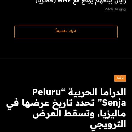
رايان بينغهام يوقع مع WME (حصريًا)
يوليو 30, 2026
اترك تعليقاً
ترفيه
الدراما الحربية “Peluru
Senja” تحدد تاريخ عرضها في
ماليزيا، وتسقط العرض
الترويجي