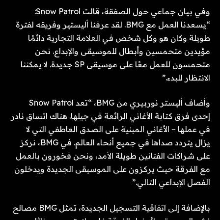
وفي بيان جماعي حول الصفقة، قالت Snow Patrol:
“يسعدنا العمل مع BMG. لقد عرفنا أليستير وفريقه لفترة
طويلة وكان هو وكل شخص في العلامة التجارية دائمًا
مؤيدين متحمسين وأبطال للموسيقى والإبداع. نحن
متحمسون للعمل معًا على موسيقى SP جديدة. لا يمكننا
الانتظار للبدء.”
وأضاف أليستر نوربيري من BMG، “تعد Snow Patrol
إحدى فرق كتابة الأغاني الرائعة في جيلها. هناك اتساق نادر
في عملها – الأغاني المبنية على الصدق العاطفي التي لا
يزال يتردد صداها في جميع أنحاء العالم. في BMG، نركز
على شراكات الفنانين طويلة الأمد، ونحن فخورون بالعمل
مع الفرقة حيث يركزون على الموسيقى الجديدة ويدخلون
الفصل الإبداعي التالي.”
بالإضافة إلى اتفاقية التسجيل الجديدة، تمثل BMG مصالح