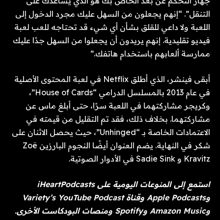
جهاز التحكم عن بعد الخاص بك هو الذي يساعدك على
التنقل”. “إنهم يجعلون من السهل عليك مجرد الدخول إلى
اللعبة ولا داعي للقلق بشأن أي شيء قد تحتاجه للعب لعبة
فيديو تقليدية. إنهم يريدون أن يجعلوا من السهل جدًا عليك
ممارسة ألعابهم باستخدام هاتفك.”
أبقى فينشر، الذي أطلق Netflix في لعبة المحتوى الأصلية
في عام 2013 بالمسلسل الدرامي “House of Cards”،
وكريجر مشاركتهما في اللعبة سرًا، حتى أبلغ ماس عن
مشاركتهما. بخلاف ذلك، فقد تم التقليل من قيمته في
الاعتمادات الخاصة بـ “Unhinged”، حيث يحصل الاثنان على
شكر في النهاية. يضم العنوان أيضًا النجوم البارزين Zoë
Kravitz و Sadie Sink في الأدوار الصوتية.
استمع إلى المنوعات اليومية
على iHeartPodcasts
وApple Podcasts وقناة Variety’s YouTube Podcast
وAmazon Music وSpotify ومنصات البودكاست الأخرى.