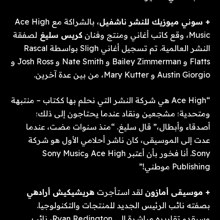
+ سوني ميوزيك للنشر ناشفيل
، بالشراكة مع Ace High
Music، وقع كاتب أغاني ومنتج وفنان
كريس سليغ
لصفقة
النشر العالمية. تم تسجيل أغاني Sligh بواسطة Rascal
Flatts و Bailey Zimmerman و Nate Smith و Josh Ross و
Austin Giorgio و Mary Kutter، من بين عدة آخرين.
“Ace High هي شركة النشر التي نحلم بها ككتاب – منتبهة
ومتحدية؛ مشجعين ونقاد عندما يحتاجون إلى ذلك؛
أصدقاء وأبطال،” قال سليغ. “منذ سنوات مضت، عندما
عدت إلى الموسيقى، كان ناشر أحلامي الأول هو شركة
Sony. أنا فخور بأن أعتبر Ace High وSony Music
Publishing موطني!”
+ موسيقى أمازون
لقد استأجرت
هريشيكيش أرادهي
بصفته نائب الرئيس الجديد للمنتجات والتكنولوجيا.
وسيقدم تقاريره مباشرة إلى Ryan Redington، نائب