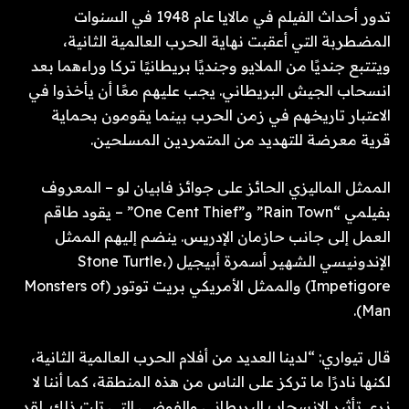
تدور أحداث الفيلم في مالايا عام 1948 في السنوات
المضطربة التي أعقبت نهاية الحرب العالمية الثانية،
ويتتبع جنديًا من الملايو وجنديًا بريطانيًا تركا وراءهما بعد
انسحاب الجيش البريطاني. يجب عليهم معًا أن يأخذوا في
الاعتبار تاريخهم في زمن الحرب بينما يقومون بحماية
قرية معرضة للتهديد من المتمردين المسلحين.
الممثل الماليزي الحائز على جوائز فابيان لو – المعروف
بفيلمي “Rain Town” و”One Cent Thief” – يقود طاقم
العمل إلى جانب حازمان الإدريس. ينضم إليهم الممثل
الإندونيسي الشهير أسمرة أبيجيل (Stone Turtle،
Impetigore) والممثل الأمريكي بريت توتور (Monsters of
Man).
قال تيواري: “لدينا العديد من أفلام الحرب العالمية الثانية،
لكنها نادرًا ما تركز على الناس من هذه المنطقة، كما أننا لا
نرى تأثير الانسحاب البريطاني والفوضى التي تلت ذلك. لقد