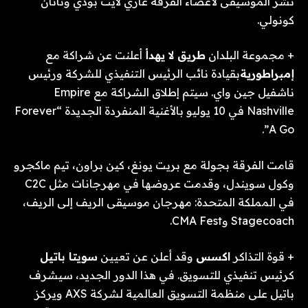
نشر الموسيقى لأعضاء الفرقة غاري لايت بودي وناثان
كونولي.
+ مجموعة البلدان
طريق لا يهدأ
أعلنت عن شراكة مع
إمبراطورية
بقيادة نائب الرئيس التنفيذي للشركة ورئيس
ناشفيل جين واي. سيتم إطلاق الشراكة مع Empire
Nashville في 10 يوليو بالأغنية المنفردة الجديدة “Forever
A Go”.
قامت الفرقة بجولة مع بريت يونغ، كين براون، تيم ماكجرو
وكول سويندل، وقدمت عروضها في مهرجانات مثل C2C
في المملكة المتحدة: مهرجان موسيقى الريف إلى الريف،
Stagecoach وCMA Fest.
+ قوة التذاكر
اكسس
وقد أعلن عن تعيين
سويتا باتيل
كرئيس تنفيذي للتسويق. في هذا الدور الجديد، سيشرف
باتيل على منظمة التسويق العالمية لشركة AXS ويركز