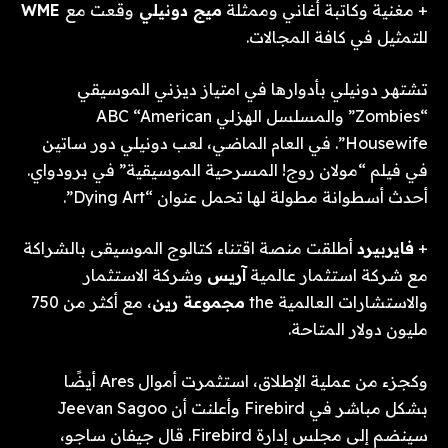
+ مغنية وكاتبة أغاني وممثلة
ميج دونيلي
وقعت مع
WME
للتمثيل في كافة المجالات.
تشتهر دونيلي بأدوارها في امتياز ديزني الموسيقي
“Zombies” والمسلسل الهزلي ABC “American
Housewife”. في العام الماضي، لعب دونيلي دور ساتين
في فيلم “مولان روج! المسرحية الموسيقية” في برودواي.
أحدث أسطوانة مطولة لها تحمل عنوان “Dying Art”.
+
فايربيرد
أطلقت منصة اقتناء كتالوج الموسيقى بالشراكة
مع شركة استثمار عالمية
آريس
وشركة الاستثمار
والاستشارات العالمية the
مجموعة رين
، مع أكثر من 750
مليون دولار المتاحة.
وكجزء من عملية الإطلاق، استثمرت أموال Ares أيضًا
بشكل مباشر في Firebird وأعلنت أن Jeevan Sagoo
سينضم إلى مجلس إدارة Firebird. قال جيفان ساجو،