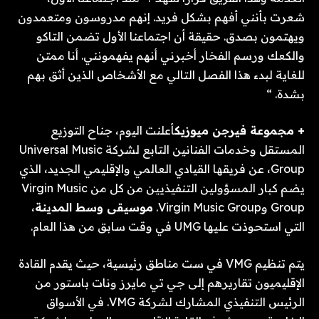
شعرت بأنني أفهم بشكل فريد. إنهم مدروسون ومتعمدون
ويهتمون بصدق. حقيقة أن اجتماعنا الأول تضمن التاكو
والكعك ورسم الفخار أخبرني أنهم يفهمونني. أنا ممتن
للغاية لبدء هذا الفصل التالي مع الأشخاص الذين أثق بهم
بشدة. “
+ مجموعة فيرجن ميوزيك
أعلنت اليوم، جناح التوزيع
المستقل وخدمات الفنانين التابع لشركة Universal Music
Group، عن فريقها القيادي العالمي والإقليمي الجديد، الذي
يضم كبار المسؤولين التنفيذيين من كل من Virgin Music
Group وVirgin Music Group.
موسيقى وسط المدينة
،
التي استحوذت عليها UMG في وقت سابق من هذا العام.
يتم تنظيم VMG في ست مناطق رئيسية، حيث يقدم القادة
الإقليميون تقاريرهم إلى جي تي مايرز ونات باستور من
الرئيس التنفيذي المشارك لشركة VMG. في الأسواق