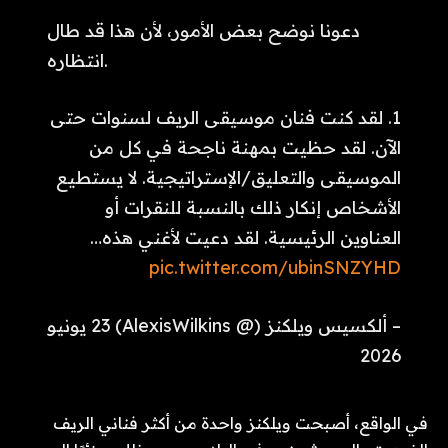
دعونا نوضح بعض الأمور، لأن هذا قد طال
انتظاره.
1. لقد كنت فنان موسيقى الريف لسنوات حتى
الآن. لقد حظيت بمهنة ناجحة في كل من
الموسيقى والتعليق/الإستراتيجية. لا يستطيع
الأشخاص إنكار ذلك بالنسبة للنقرات أو
العناوين الرئيسية. لقد دعيت لأغني هذه…
pic.twitter.com/ubinSNZYHD
– ألكسيس ويلكنز (@ AlexisWilkins) 23 يونيو
2026
في الواقع، أصبحت ويلكنز واحدة من أكثر فناني الريف