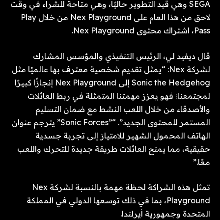
SEGA وهي قيد التطوير حاليًا، وهي متاحة للشراء في وقت
لاحق من هذا العام على Nex Playground من خلال Play
Pass، اشتراك محتوى Nex Playground.
قال ديفيد لي، الرئيس التنفيذي والمؤسس المشارك
لشركة Nex: “يمثل تقديم شخصية معترف بها عالميًا مثل
Sonic the Hedgehog إلى Nex Playground إنجازًا كبيرًا
لمجتمعنا؛ فهو يعزز مهمتنا المتمثلة في ربط العائلات
والأصدقاء من خلال اللعب النشط مع ضمان التسليم
المستمر للمحتوى الجديد”. “”Sonic Forces” يترجم عنوان
الهاتف المحمول الشهير للامتياز إلى تجربة جسدية
حقيقية، مما يمنح العائلات طريقة جديدة للتحرك واللعب
معًا.”
تمثل هذه الشراكة لحظة مهمة بالنسبة لشركة Nex
Playground، بما في ذلك توسعها الدولي في المملكة
المتحدة وجمهورية أيرلندا.