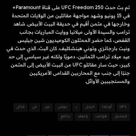
تم بث حدث UFC Freedom 250 على قناة Paramount+
في 15 يونيو وشهد مواجهة مقاتلين من الولايات المتحدة
وخارجها في مثمن أقيم في حديقة البيت الأبيض. شاهد
ترامب والسيدة الأولى ميلانيا ووايت المباريات بجانب
القفص، كما حضر الممثلون الكوميديون شين جيليس
ونيت بارجاتزي وتوني هينشكليف. كان البث، الذي حدث في
عيد ميلاد ترامب الثمانين، دمويًا ولكنه غير سياسي إلى حد
كبير، حيث سار مقاتلو UFC من البيت الأبيض إلى المثمن
جنبًا إلى جنب مع المحاربين القدامى الأمريكيين
والمستجيبين الأوائل.
UFC
أوباما
الرجل
بـ
جوش
عن
في
قتال
ميشيل
هوكيت
وصف
يدافع