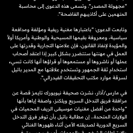
“مجهولة المصدر”. وتسعى هذه الدعوى إلى محاسبة
المتهمين على أكاذيبهم الفاضحة”.
وتابعت الدعوى: “باعتبارها مغنية ريفية ومؤلفة ومدافعة
سياسية، ومعروفة بقيمها المسيحية والوطنية وأمريكا أولاً
والمؤيدة لإنفاذ القانون، فإن علامتها التجارية وقدرتها على
العمل في مهنتها ستتضرر بشكل كبير إذا اعتقد أصحاب
عملها أو ناشروها أو مستمعوها أو قراؤها أنها كانت تسيء
استخدام ثقة الجمهور وتستخدم علاقتها مع المدير باتيل
لسرقة موارد مكتب التحقيقات الفيدرالي”.
في مارس/آذار، نشرت صحيفة نيويورك تايمز قصة عن
مرافقة فريق التدخل السريع ويلكنز، واصفة إياها بأنها
“واحدة من أفضل مغنيات موسيقى الريف المحميات في
الولايات المتحدة… إن مطالبة باتيل بأن توفر فرق التدخل
السريع الدورية لصديقته الأمن أثناء ظهورها الغنائي
والارتباطات الشخصية والمهمات، أمر غير مسبوق في