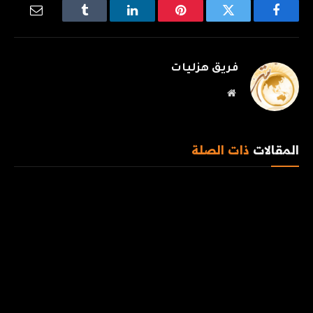
فيسبوك
تويتر
بينتيريست
لينكدإن
Tumblr
البريد
الإلكترو
فريق هزليات
موقع
الويب
المقالات
ذات الصلة