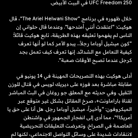
UFC Freedom 250 في البيت الأبيض.
خلال ظهوره في برنامج “The Ariel Helwani Show”، قال
هوكيت: “اعتقدت أنني أمتدحها”. وعندما قال حلواني إن
الناس لم يفهموا تعليقه بهذه الطريقة، تابع هوكيت قائلاً:
“كون ميشيل أوباما رجلاً… يبدو الأمر كما لو أنها تعرف
كيفية التعامل مع الشدائد. إنها تعرف كيف تعمل بجد
كرجل عندما تصبح الأوقات صعبة”.
أدلى هوكيت بهذه التصريحات المهينة في 14 يونيو في
مقابلة مباشرة بعد فوزه على ديريك لويس في قتال للوزن
الثقيل. وفي حديثه مع المعلق جو روغان في البث المباشر
لقناة باراماونت+، صرخ المقاتل بشكل غير متوقع عبر
الميكروفون: “وأخيراً، ميشيل أوباما رجل. هل أنا على حق يا
أمريكا؟”، مما أدى إلى انفجار الجمهور في واشنطن
العاصمة في الصراخ. وتعرضت التعليقات التحريضية
لانتقادات شديدة على وسائل التواصل الاجتماعي، لكنها لم