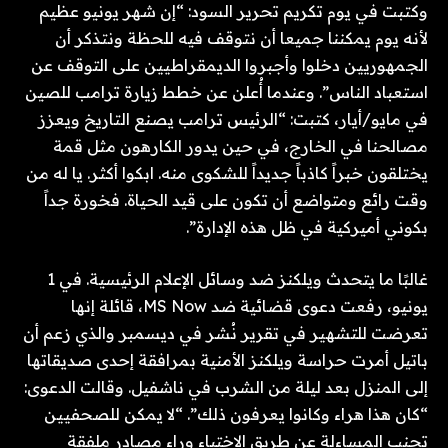
وكتبت في يوم تكريم تحرير السود: “إن شهر يونيو عظيم
لأنه يوم يمكننا جميعا أن نتوقف فيه للحظة ونتذكر أن
الجمهوريين دخلوا وأجبروا الديمقراطيين على التوقف عن
استعباد الناس”. وعندما أُعلن عن خطط زيارة ترامب للصين
في مايو/أيار، كتبت: “الرئيس ترامب يصنع التاريخ ويعزز
مصالحنا في الخارج، في حين يدور الكارهون مثل قمة
يختلقون خبراً كاذباً جديداً للشكوى منه. ابكوا أكثر. يا له من
وقت رائع ومتواضع أن تكون على قيد الحياة. فخورة جداً
بكوني أميركية في ظل هذه الإدارة”.
غالبًا ما يتحدث ويلكنز ضد وسائل الإعلام الرئيسية. في 1
يونيو، رفعت دعوى قضائية ضد MS Now، قائلة إنها
تعرضت للتشهير في تقرير نُشر في ديسمبر والذي زعم أن
باتيل أمرت حراسة ويلكنز الأمنية بمرافقة إحدى صديقاتها
إلى المنزل بعد ليلة من الشرب في ناشفيل. وقالت الدعوى:
“كان هذا هراء وكانوا يعرفون ذلك”. “لا يمكن للصحفيين
تجنب المساءلة عن طريق الاختباء وراء مصادر ملفقة