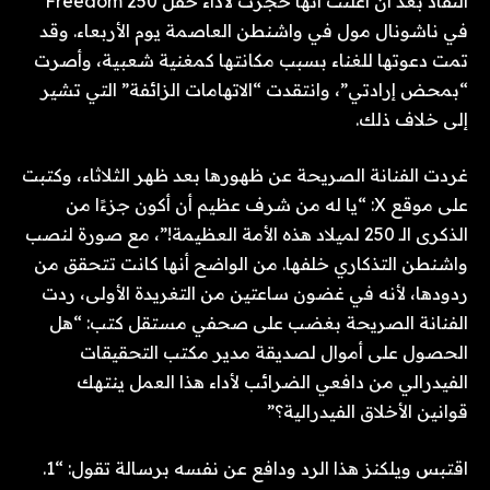
النقاد بعد أن أعلنت أنها حجزت لأداء حفل Freedom 250
في ناشونال مول في واشنطن العاصمة يوم الأربعاء. وقد
تمت دعوتها للغناء بسبب مكانتها كمغنية شعبية، وأصرت
“بمحض إرادتي”، وانتقدت “الاتهامات الزائفة” التي تشير
إلى خلاف ذلك.
غردت الفنانة الصريحة عن ظهورها بعد ظهر الثلاثاء، وكتبت
على موقع X: “يا له من شرف عظيم أن أكون جزءًا من
الذكرى الـ 250 لميلاد هذه الأمة العظيمة!”، مع صورة لنصب
واشنطن التذكاري خلفها. من الواضح أنها كانت تتحقق من
ردودها، لأنه في غضون ساعتين من التغريدة الأولى، ردت
الفنانة الصريحة بغضب على صحفي مستقل كتب: “هل
الحصول على أموال لصديقة مدير مكتب التحقيقات
الفيدرالي من دافعي الضرائب لأداء هذا العمل ينتهك
قوانين الأخلاق الفيدرالية؟”
اقتبس ويلكنز هذا الرد ودافع عن نفسه برسالة تقول: “1.