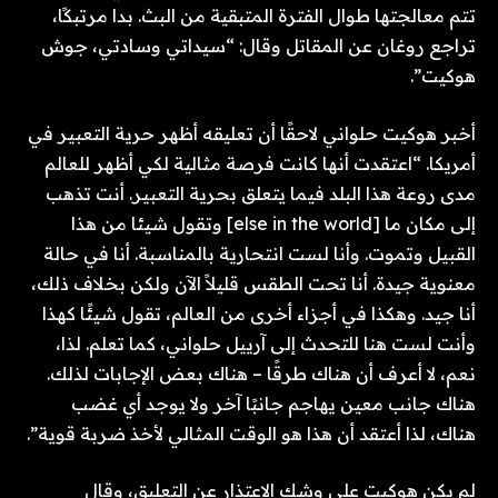
تتم معالجتها طوال الفترة المتبقية من البث. بدا مرتبكًا،
تراجع روغان عن المقاتل وقال: “سيداتي وسادتي، جوش
هوكيت”.
أخبر هوكيت حلواني لاحقًا أن تعليقه أظهر حرية التعبير في
أمريكا. “اعتقدت أنها كانت فرصة مثالية لكي أظهر للعالم
مدى روعة هذا البلد فيما يتعلق بحرية التعبير. أنت تذهب
إلى مكان ما [else in the world] وتقول شيئا من هذا
القبيل وتموت. وأنا لست انتحارية بالمناسبة. أنا في حالة
معنوية جيدة. أنا تحت الطقس قليلاً الآن ولكن بخلاف ذلك،
أنا جيد. وهكذا في أجزاء أخرى من العالم، تقول شيئًا كهذا
وأنت لست هنا للتحدث إلى آرييل حلواني، كما تعلم. لذا،
نعم، لا أعرف أن هناك طرقًا – هناك بعض الإجابات لذلك.
هناك جانب معين يهاجم جانبًا آخر ولا يوجد أي غضب
هناك، لذا أعتقد أن هذا هو الوقت المثالي لأخذ ضربة قوية”.
لم يكن هوكيت على وشك الاعتذار عن التعليق، وقال