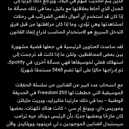
الذين يتم الحديث عنهم في البلاد، ويرجع ذلك جزئيًا إلى
الجدل الذي أحاط بعلاقتها مع باتيل، بما في ذلك مسألة ما
إذا كان قد استخدم أي أموال دافعي الضرائب في رحلات
لمشاهدتها وهي تؤدي، وما إذا كان مرافقتها من قبل فرق
التدخل السريع هو الاستخدام المناسب لذراع إنفاذ القانون.
لقد ساعدت العناوين الرئيسية في جعلها قضية مشهورة
بين بعض المحافظين، ولكن ما إذا كانت قد ترجمت إلى
استهلاك فعلي لموسيقاها فهي مسألة أخرى: في Spotify،
تم إدراجها حاليًا على أنها تضم ​​5863 مستمعًا شهريًا.
مع انسحاب عدد كبير من الفنانين من سلسلة الحفلات
الموسيقية التي خططت لها Freedom 250 في الحديقة
الوطنية – بما في ذلك مارتينا ماكبرايد، وبريت مايكلز،
وموريس داي، ويونغ إم سي – كانت هناك تكهنات، بعضها
كان مازحًا وبعضها جديًا، بأن الرئيس دونالد جيه ترامب
سيستبدل الفنانين الموجودين بـ لي غرينوود وويلكينز. والآن