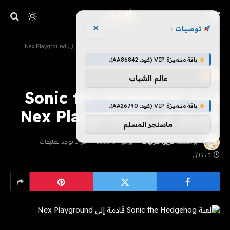
×
توصيات :
»
»
الرئيسية
ترفيه
لعبة Sonic the Hedgehog قادمة إلى Nex Playground
باقة متميزة VIP (كود: AA86842):
ترفيه
عالم الشباب
لعبة Sonic the Hedgehog
باقة متميزة VIP (كود: AA26790):
قادمة إلى Nex Playground
ماسنجر المسلم
بواسطة
فريق هزليات
يونيو 24, 2026
لا توجد تعليقات
3 دقائق