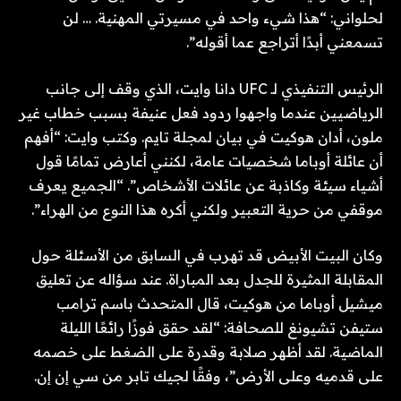
لحلواني: “هذا شيء واحد في مسيرتي المهنية. … لن
تسمعني أبدًا أتراجع عما أقوله”.
الرئيس التنفيذي لـ UFC دانا وايت، الذي وقف إلى جانب
الرياضيين عندما واجهوا ردود فعل عنيفة بسبب خطاب غير
ملون، أدان هوكيت في بيان لمجلة تايم. وكتب وايت: “أفهم
أن عائلة أوباما شخصيات عامة، لكنني أعارض تمامًا قول
أشياء سيئة وكاذبة عن عائلات الأشخاص”. “الجميع يعرف
موقفي من حرية التعبير ولكني أكره هذا النوع من الهراء”.
وكان البيت الأبيض قد تهرب في السابق من الأسئلة حول
المقابلة المثيرة للجدل بعد المباراة. عند سؤاله عن تعليق
ميشيل أوباما من هوكيت، قال المتحدث باسم ترامب
ستيفن تشيونغ للصحافة: “لقد حقق فوزًا رائعًا الليلة
الماضية. لقد أظهر صلابة وقدرة على الضغط على خصمه
على قدميه وعلى الأرض”، وفقًا لجيك تابر من سي إن إن.