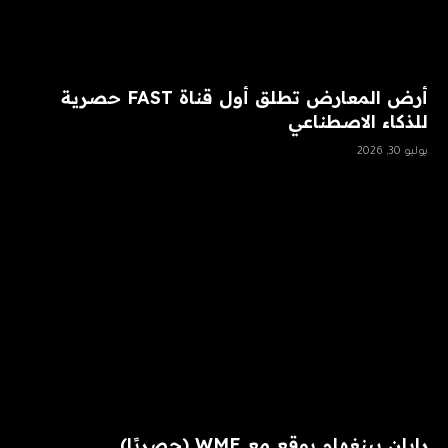
أرض المعارض تطلق أول قناة FAST حصرية
للذكاء الاصطناعي
يوليو 30, 2026
رايان بينغهام يوقع مع WME (حصريًا)