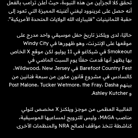
تحقق كلا الجزأين من هذه النبوءة، حيث أعلن ترامب بالفعل
أنه حصل على غرينوود ليغني أغنيته المميزة التي تعود إلى
حقبة الثمانينيات “فليبارك الله الولايات المتحدة الأمريكية”.
حاليًا، لدى ويلكنز تاريخ حفل موسيقي واحد مدرج على
موقعها على الإنترنت، وهو ظهورها في Windy City
Smokeout في شيكاغو في 11 يوليو. لكن موقع X الخاص
بها يظهر أنها قدمت حفلًا يوم السبت الماضي في
Barefoot Country Fest في Wildwood، New Jersey،
كالسادس في مشروع قانون مكون من سبعة فنانين من
بينهم Post Malone، Tucker Wetmore، the Fray، Dasha
و Ashley Kutcher.
الغالبية العظمى من موجز ويلكنز X مخصص لتولي
مناصب MAGA، وليس للترويج لمساعيها الموسيقية،
كناشطة تتخذ مواقف لصالح NRA والمنظمات الأخرى.