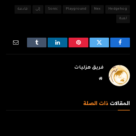
Hedgehog
Nex
Playground
Sonic
إلى
قادمة
لعبة
فيسبوك
تويتر
بينتيريست
لينكدإن
Tumblr
البريد
الإلكترو
فريق هزليات
موقع
الويب
المقالات
ذات الصلة