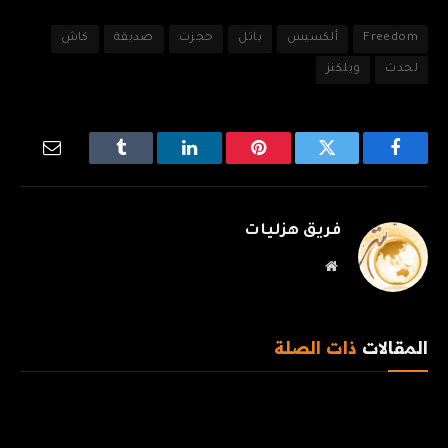
Freedom
ألكسيس
باتل
حجزت
صديقة
كاش
لحدث
ويلكنز
فيسبوك
تويتر
بينتيريست
لينكدإن
Tumblr
البريد
الإلكترو
فريق هزليات
موقع
الويب
المقالات
ذات الصلة