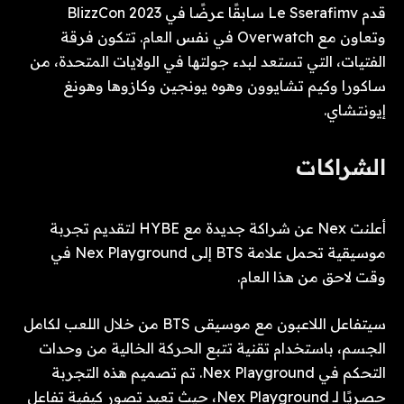
قدم Le Sserafimv سابقًا عرضًا في BlizzCon 2023
وتعاون مع Overwatch في نفس العام. تتكون فرقة
الفتيات، التي تستعد لبدء جولتها في الولايات المتحدة، من
ساكورا وكيم تشايوون وهوه يونجين وكازوها وهونغ
إيونتشاي.
الشراكات
أعلنت Nex عن شراكة جديدة مع HYBE لتقديم تجربة
موسيقية تحمل علامة BTS إلى Nex Playground في
وقت لاحق من هذا العام.
سيتفاعل اللاعبون مع موسيقى BTS من خلال اللعب لكامل
الجسم، باستخدام تقنية تتبع الحركة الخالية من وحدات
التحكم في Nex Playground. تم تصميم هذه التجربة
حصريًا لـ Nex Playground، حيث تعيد تصور كيفية تفاعل