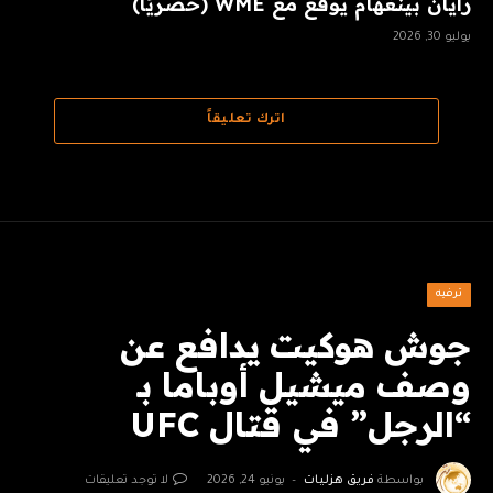
رايان بينغهام يوقع مع WME (حصريًا)
يوليو 30, 2026
اترك تعليقاً
ترفيه
جوش هوكيت يدافع عن
وصف ميشيل أوباما بـ
“الرجل” في قتال UFC
بواسطة
فريق هزليات
يونيو 24, 2026
لا توجد تعليقات