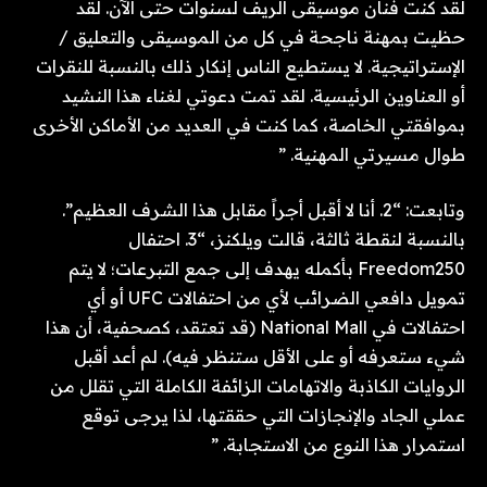
لقد كنت فنان موسيقى الريف لسنوات حتى الآن. لقد
حظيت بمهنة ناجحة في كل من الموسيقى والتعليق /
الإستراتيجية. لا يستطيع الناس إنكار ذلك بالنسبة للنقرات
أو العناوين الرئيسية. لقد تمت دعوتي لغناء هذا النشيد
بموافقتي الخاصة، كما كنت في العديد من الأماكن الأخرى
طوال مسيرتي المهنية. ”
وتابعت: “2. أنا لا أقبل أجراً مقابل هذا الشرف العظيم”.
بالنسبة لنقطة ثالثة، قالت ويلكنز، “3. احتفال
Freedom250 بأكمله يهدف إلى جمع التبرعات؛ لا يتم
تمويل دافعي الضرائب لأي من احتفالات UFC أو أي
احتفالات في National Mall (قد تعتقد، كصحفية، أن هذا
شيء ستعرفه أو على الأقل ستنظر فيه). لم أعد أقبل
الروايات الكاذبة والاتهامات الزائفة الكاملة التي تقلل من
عملي الجاد والإنجازات التي حققتها، لذا يرجى توقع
استمرار هذا النوع من الاستجابة. ”