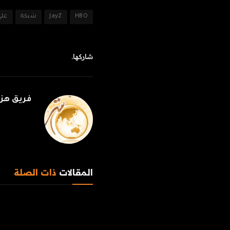
HBO
JayZ
شبكة
على
شاركها.
فريق هز
المقالات
ذات الصلة