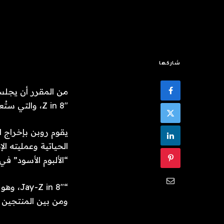
شاركها
Z in 8″، والتي ستُعرض لأول مرة على شبكة HBO هذا الخريف.
يقوم روبن بإخراج 
“الألبوم الأسود” في عام 
ومن بين المنتجين ل