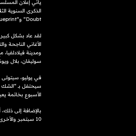
Doubt” و”The Blueprint”، على التوالي، مع سلسلة من العروض والأنشطة في جميع أنحاء العالم.
الأغاني الناجحة وا
ومدينة فيلادلفيا
سوليفان، بلال ويون
الأسبوع بخاتمة يعيد
10 سبتمبر والأخرى في لوس أنجلوس في 23 أكتوبر.