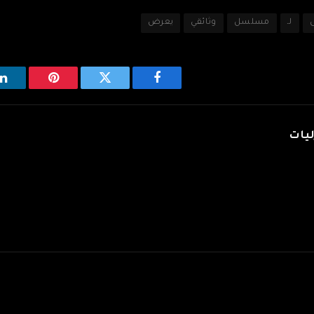
لـ
مسلسل
وثائقي
يعرض
فيسبوك
تويتر
بينتيريست
ل
ليات