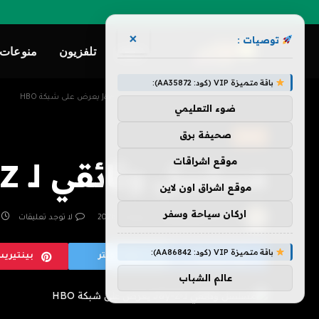
×
توصيات :
ترفيه
تلفزيون
منوعات
باقة متميزة VIP (كود: AA35872):
»
»
الرئيسية
ترفيه
مسلسل وثائقي لـ Jay-Z يعرض على شبكة HBO
ضوء التعليمي
صحيفة برق
ترفيه
موقع اشراقات
مسلسل وثائقي لـ Jay-Z يعرض على شبكة HBO
موقع اشراق اون لاين
اركان سياحة وسفر
بواسطة
فريق هزليات
يونيو 25, 2026
لا توجد تعليقات
باقة متميزة VIP (كود: AA86842):
فيسبوك
تويتر
بينتيري
عالم الشباب