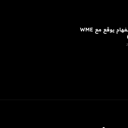
رايان بينغهام يوقع مع WME