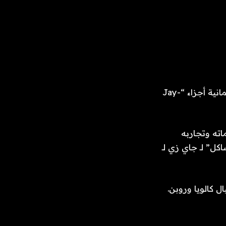
من المقرر أن يجلس جاي زي مع ريك روبين في السلسلة الوثائقية المكونة من ثمانية أجزاء “Jay-
ته وتجاربه
الإبداعية. يتمتع الاثنان بتاريخ طويل، حيث أنتج روبن أغنية “99 مشاكل” لـ جاي زي لـ
 كارتر ودانيال كالويا وروبن.