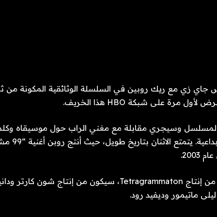
المسلسل وسيجري مقابلة مع مغني الراب حول موسيقاه وكلما
الحياتية وعمليته 
2003.
“Jay-Z in 8″، وهو من إنتاج Tetragrammaton، سيكون من إنتاج شون
يلى ماتيمور وديفيد رود.