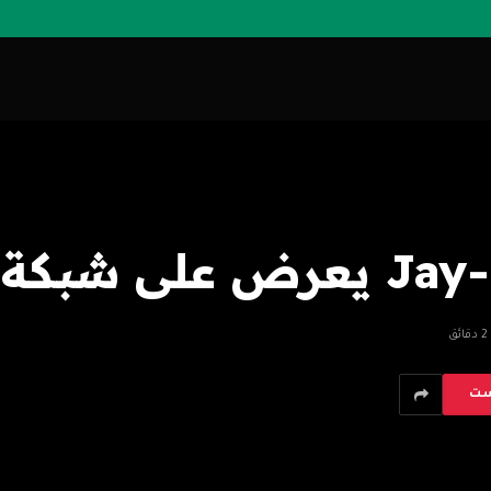
2 دقائق
ست