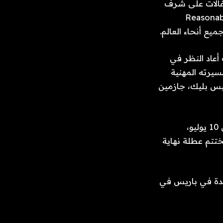
Jay-. لقد كان يخطط للاحتفالات على شرف
ثلاثين والخامسة والعشرين لاثنين من ألبوماته الأكثر احترامًا، “Reasonable
سرح في مايو باعتباره متصدرًا في Roots Picnic، حيث أعاد النظر في
سيرته المهنية
يس بليك، جازمين
في يوليو، سيتولى إدارة استاد يانكي لمدة ثلاث ليالٍ للاحتفال بذكراه السنوية. وفي 10 يوليو،
مخطط” في الليلة التالية. وفي 12 يوليو، سيختتم عطلة نهاية
 موسيقيتين لـ “Jay-Z 30” لخريف، واحدة في باريس في