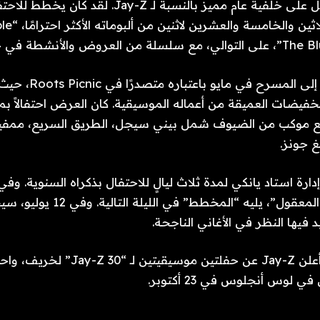
يأتي إعلان المسلسل على خلفية عام مميز بالنسبة لـ Z
الذكرى السنوية ال
لقد عاد بشكل كبير إلى الم
لتخفيضات العميقة من أعماله الموسيقية. كان العرض احتفالاً بم
، مع موكب من الضيوف شمل بيني سيجل، الطريق السريع، ممف
غ جونز.
سيحتفل بـ “الشك المعقول”، يليه “ال
 فيها النظر في الأغاني الناجحة.
بالإضافة إلى ذلك، أعلن Jay-Z عن حفلتين