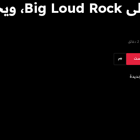
لاندون باركر يو
2 دقائق
ست