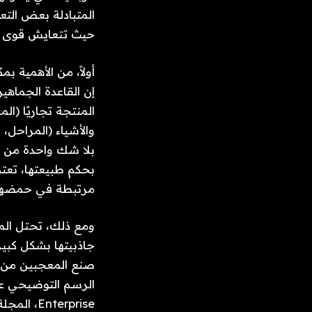
حيث تتعايش قوى الس
أولاً، من الأهمية ب
مرتبطة في حمضها 
الرسم التوضيحي على
Enterprise، المجلة ليست مخصصة لـ Star Trek في حد ذاتها. إنه مخصص ل 