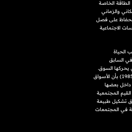
لاعب الحصول على صفقة أفضل على حساب الآخر. يتميز كلا الإعدادين بديناميكيات الطاقة الخاصة 
بهما. ومع ذلك، يبدو أن الاختلاف في المنطق الاجتماعي يفسر الحصر التاريخي المكاني والزماني 
للأسواق في مناطق ومناسبات وأدوار محددة. لقد سعى الناس والمؤسسات إلى الحفاظ على فصل 
واضح بين المنطق الاجتماعي الأكثر قسوة واستغلالًا لسوق Gesellschaft والمؤسسات الاجتماعية 
مع ظهور التصنيع وما بعد التصنيع، تغلغلت تأثيرات السوق بشكل متزايد في جوانب الحياة 
المخصصة تقليديًا للعلاقات المجتمعية. إن الأوقات والمساحات والأدوار التي كانت في السابق 
مقتصرة على التفاعلات الموجهة نحو المجتمع أصبحت الآن تستوعب الأنشطة التي يحركها السوق. 
وقد جادل منظرون مثل بيجارت (1989)، وفرينزن وديفيس (1990)، وجرانوفيتر (1985) بأن الأسواق 
والمجتمعات -Gemeinschaft وGesellschaft- أصبحت الآن مترابطة، بل ومدمجة داخل بعضها 
البعض. أدى تعدي منطق السوق على المجالات المجتمعية إلى انتقادات مفادها أن القيم المجتمعية 
الأساسية للرعاية والمشاركة تتآكل، حيث تعيد المصلحة الذاتية الموجهة نحو السوق تشكيل طبيعة 
ونوعية العلاقات المجتمعية، مما يجعل تحقيق المثل المجتمعية للرعاية والمشاركة في المجتمعات 