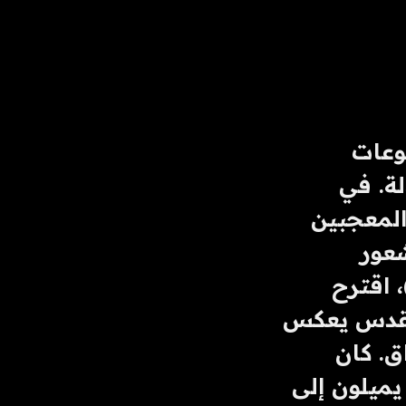
لقد استكشفت مجموعة كبيرة من الأبحاث حول مجموعات 
المستهلكين والقواعد الجماهيرية هذه الروابط المتبادلة. في 
جينكينز (1992)، لاحظ هنري أن العديد من مجتمعات المعجبين 
بوسائل الإعلام تقيم علاقات تجارية غير ربحية لخلق شعور 
بالتجربة المجتمعية المشتركة. في كوزينيتس (2001)، اقترح 
روب أن تمييز مشجعي ستار تريك بين التجاري والمقدس يعكس 
توترًا ثقافيًا أوسع بين مجتمعات المستهلكين والأسواق. كان 
هنري وروب، إلى جانب آخرين كثيرين لا يمكن ذكرهم، يميلون إلى 