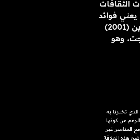
سكوتن وماك ألكساندر أن المسوقين والمجتمعات ذات الثقافات 
الفرعية يمكن أن يسعوا إلى إقامة علاقة تكافلية، مما يعني فوائد 
لكل منهما. ولعل الأمر الأكثر قوة هو أن مونييز وأوغوين (2001) 
أشارا إلى أن العلامات التجارية والمجتمعات قد اندمجت، وهو 
الآن، دعونا نبدأ بالتفكير فيما ورد في مجلة “All About Star Trek Fan Clubs” وما الذي تخبرنا به 
أيضًا عن كيفية عمل منطق السوق والمجتمع. يمكننا أن نرى كيف أن المجلة، على الرغم من كونها 
منتجًا تجاريًا يتم توزيعه على نطاق واسع وتم بيعه من أجل الربح، تتشابك بشدة مع العناصر غير 
مجتمع المعجبين. وتوضح هذه العلاقة 