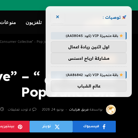
×
توصيات :
ترفيه
تلفزيون
منوعات
باقة متميزة VIP (كود: AA38045):
»
»
الرئيسية
ترفيه
مقتطف من “Fandom as Consumer Collective” – ​​Pop Junctions
اول اثنين ريادة اعمال
مشاركة ارباح ادسنس
ترفيه
مقتطف م
باقة متميزة VIP (كود: AA86842):
عالم الشباب
Pop Junctions
بواسطة
فريق هزليات
يونيو 24, 2026
لا توجد تعليقات
فيسبوك
تويتر
بينتيري