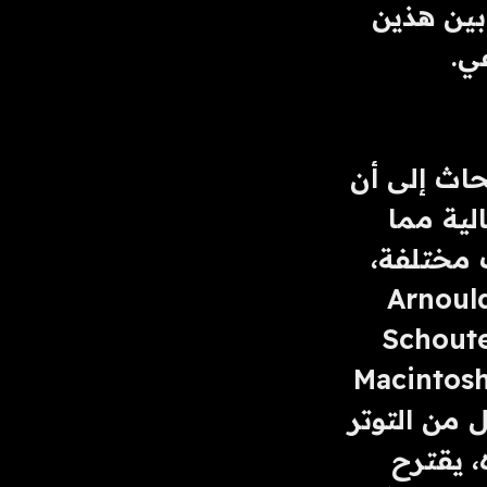
الاحتفاظ بالحصن، مشيرين إلى الاختلافات والتوترات بين هذين 
ي.
وعلى العكس من ذلك، أشارت مجموعة أخرى من الأبحاث إلى أن 
العلاقات بين المجتمعات والأسواق قد تكون أقل إشكالية مما 
تبدو عليه. تظهر الدراسات التي أجريت على مجتمعات مختلفة، 
ية (Arnould and Price 
Harley الفرعية (Schouten and 
McAlexander 1995)، ومجتمعات العلامات التجارية Macintosh 
وSaab وBronco (Muñiz and O’Guinn 2001)، القليل من التوتر 
بين مجتمعات المستهلكين والأسواق. وكما ذكرنا أعلاه، يقترح 