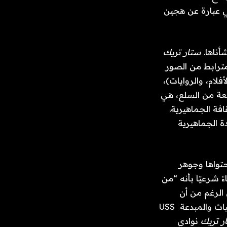
المتبادلة بعض التعقيدات المتأصلة في العديد من التجمعات الاستهلاكية، والتي هي عبارة عن هجين 
ناها. 
ستار تريك
إن القاعدة الجماهيرية هي ثقافة الاستهلاك الجوهرية، كما عرفناها – نظام واسع ومترابط من الصور 
المنتجة تجاريًا (المركبة الفضائية إنتربرايز، وآذان سبوك)، والنصوص (الحلقات، والأفلام، والروايات)، 
والأشياء (المراحل، والزي الرسمي، ومجموعات النماذج). هذه المجلة، باعتبارها قطعة من السلع، هي 
بلا شك واحدة من تلك الأشياء، التي تنتجها شركة إعلامية هدفها الاستفادة من الثقافة الجماهيرية. 
بحكم طبيعتها، تعتمد الثقافة الشعبية على الثقافة الجماهيرية، وبالتالي فإن القاعدة الجماهيرية 
ومع ذلك، تحتل المجلة مساحة رائعة ومتناقضة. مثل روايات المعجبين، يعتمد محتواها وجوهر 
جاذبيتها بشكل كبير على اقتصاد الهدايا الذي يغذي مجتمع المعجبين. إنه يقدم ادعاءً شرعيًا بأنه “من 
صنع المعجبين من أجل المعجبين” (وليس هناك سبب للشك في ذلك أيضًا). على الرغم من أن 
 الشخصيات والمبدعة USS 
ر تريك
 نوادي 