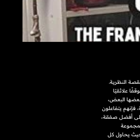
، هي الأخت المظلمة في هذه القصة النظرية. 
 يجسد تقريبًا دلالات Gesellschaft. يصف Gesellschaft موقفًا علائقيًا 
معاكسًا لحالة العلاقات المألوفة أو العائلية. عندما تكون الأسر غير رسمية وتساعد بعضها البعض، 
تكون المجتمعات رسمية وتعاقدية ومعاملات. عندما يتفاعل الناس في سوق كبيرة، فإنهم يتفاعلون 
مع الأدوار والقواعد -المنطق الاجتماعي- للشركة: الحفاظ على مسافة، والحصول على أفضل صفقة، 
وتحقيق الربح. تعطي مجتمعات Gemeinschaft الأولوية لرعاية الأشخاص داخل المجموعة 
والمشاركة معهم، في حين تركز أسواق Gesellschaft على المعاملات مع الغرباء حيث يحاول كل 