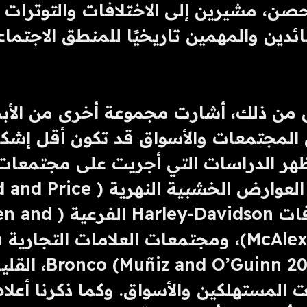
ئدين والمهمين تاريخيًا للمنطق الاجتماع
بما في ذلك العوارض الخشبية النهر
1993)، وثقافات -Davidson