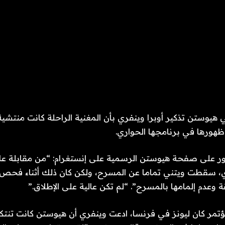
هيوستن تذكير أوبرا وينفري بأن المغنية الراحلة كانت منت
هورها في برنامجها الحواري.
ري، سقطت ويتني تماما عن المسرح، ولكن كان ذلك أثناء فحص
وعدم إلمامها بالمسرح”. “لم تكن عالية على الإطلاق.”
تمر كان ليونز في فرنسا، ادعت وينفري أن هيوستن كانت تن