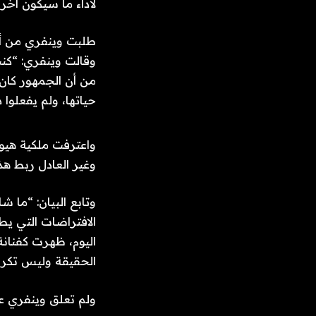
لأداء ما سيكون آخ
طلبت وينفري من أف
وقالت وينفري: “كن
من أن الجمهور كان 
حياتها، ولم يفعلوا 
واعترفت ملكية هيو
وغير العادل ربط هذ
وتابع البيان: “ما 
الافتراضات التي ي
اليوم، ظهرت كفنانة
الحقيقة وليس تكرار
ولم تعلق وينفري عل