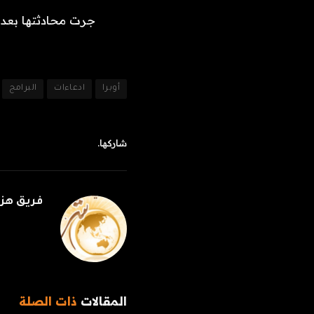
جرت محادثتها بعد حصولها على جائزة eart
أوبرا
ادعاءات
البرامج
شاركها.
فريق هز
المقالات
ذات الصلة