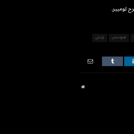
هيوستن
ويتني
ينكدإن
Tumblr
البريد
الإلكتروني
موقع
الويب