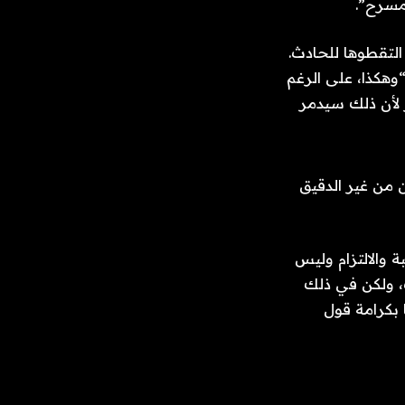
مسرح”.
التقطوها للحادث.
وهكذا، على الرغم
 لأن ذلك سيدمر
 من غير الدقيق
ة والالتزام وليس
ت، ولكن في ذلك
 بكرامة قول