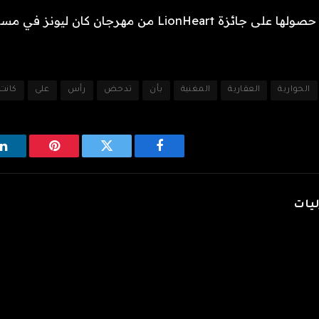
LionH من مهرجان كان ليونز في مسرح لوميير.
الحوارية
العقارية
المغنية
بأن
تدحض
رأس
على
كانت
فيسبوك
تويتر
بينتيريست
ل
ليات