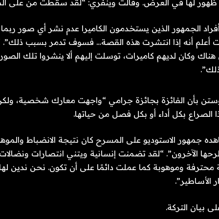
ر ظهور لها في العرض. وقالت وينفري: “لقد سقطت من على ال
راد الجمهور الذين يستخدمون الكاميرا عدم نشر أي صور ربما 
ت أعلم أنه إذا انتشرت هذه القصة… فسوف تدمر بسبب ذلك”. “
هناك وكان لديهم كاميرات، توسلت إليهم ألا ينشروا تلك الصور
ذلك”.
ستن بأن الفائزة بجائزة جرامي “واجهت معارك شخصية، ولكن
ا الصراع بكل أداء أو بكل فصل من حياتها.
شاهده جمهور الاستوديو على المسرح كان نتيجة الانضباط والموهب
طرحها الآخرون”. “لقد تضمنت إنسانية ويتني انتصارات ونضالا
 محترفة وموهوبة كما عملت دائمًا على أن تكون. نحن ندين لها
 الأساطير”.
ى بيان التركة.