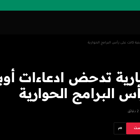
ية كانت على رأس البرامج الحوارية
رية تدحض ادعاءات أوبر
س البرامج الحوارية
2 دقائق
ست