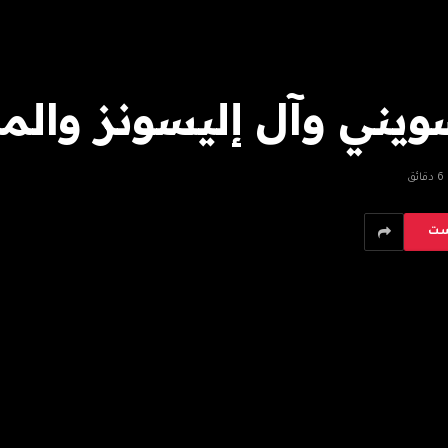
ني وآل إليسونز والمز
6 دقائق
ست