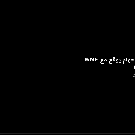
رايان بينغهام يوقع مع WME