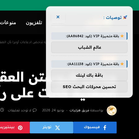
×
توصيات :
ترفيه
تلفزيون
منوعات
باقة متميزة VIP (كود: AA86842):
»
»
الرئيسية
ترفيه
ويتني هيوستن العقارية تدحض ادعاءات أوبرا بأن المغن
عالم الشباب
ترفيه
باقة متميزة VIP (كود: AA11138):
ويتني هيوستن العقا
باقة باك لينك
تحسين محركات البحث SEO
المغنية كانت على رأ
بواسطة
فريق هزليات
يونيو 24, 2026
لا توجد تعليقات
فيسبوك
تويتر
بينتيري