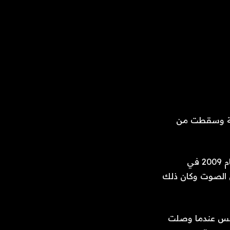
شية وسقطت من
وجاء في بيان منشور على صفحة هيوستن الرسمية على إنستغرام: “من مقابلة عام 2009 في
 الصوت وكان ذلك
تكس عندما وصلت