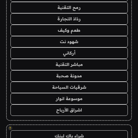
رمح التقنية
رذاذ التجارة
طعم وكيف
شهود نت
أركاني
مباشر التقنية
مدونة صحبة
شرقيات السياحة
موسوعة انوار
اشراق الأرباح
!
شراء باك لينك