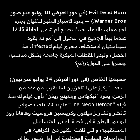
Evil Dead Burn (في دور العرض 10 يوليو عبر صور
Warner Bros.)
— يعود الامتياز المثير للغثيان بجزء
آخر مملوء بالدماء، حيث يصبح لم شمل العائلة قاتمًا
عندما يبدأ الجميع في التحول إلى أموات. يقود
سيباستيان فانيتشك، مخرج فيلم Infested، هذا
الفصل، وتبدو اللقطات المبكرة جامحة بشكل مناسب،
ونجرؤ على القول:
رائع
؟
جحيمها الخاص (في دور العرض 24 يوليو عبر نيون)
– بعد التركيز على التلفزيون لما يقرب من عقد من
الزمن، يعود “نيكولاس ويندينج ريفن” بأول فيلم له منذ
فيلم “The Neon Demon” عام 2016. تلعب صوفي
تاتشر وتشارلز ميلتون وكريستين فروسيث وهافانا روز
ليو دور البطولة في قصة القاتل المتسلسل
المستقبلية، والتي تلقت الكثير من الكراهية في
المراجعات السلبية المختلطة في أول ظهور لها في