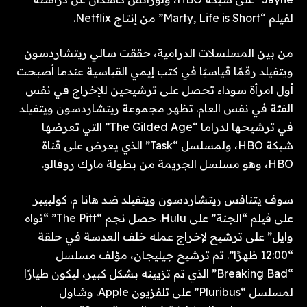
لفيلم “Marty, Life is Short” من إنتاج Netflix.
من بين المسلسلات الدرامية، حققت سالي ريتشاردسون
ويتفيلد رقمًا قياسيًا في كتب إيمي القياسية عندما أصبحت
أول امرأة سوداء تحصل على ترشيحين للإخراج في نفس
الفئة في نفس العام. تظهر مجموعة ريتشاردسون ويتفيلد
في ترشيحها لدراما “The Gilded Age” التي تعرضها
شبكة HBO، ولمسلسل “Task” الذي يعرض على قناة
HBO، وهو مسلسل الجريمة من بطولة مارك روفالو.
سوف يتنافس ريتشاردسون ويتفيلد ضد هانا م. كولبيبر
على فيلم “الجنة” على Hulu. حصل نجم “The Pitt” “نواه
وايل” على ترشيح لإخراج عمله خلف العدسة في حلقة
“12:00 ظهرًا”. تم ترشيح جيليجان، مؤلف مسلسل
“Breaking Bad” الذي تم تزيينه بشكل كبير، ليكون طيارًا
لمسلسل “Pluribus” على تلفزيون Apple. وشاول