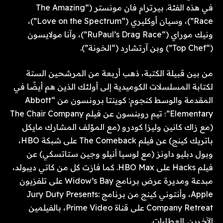
في هذه الفئة. بيرترام فان مونستر (“The Amazing
Race”)، وسيان أوكليري (“Love on the Spectrum”)،
ونيك موراي (“RuPaul’s Drag Race”)، وآنا مولايسون
(“Top Chef”) وبن آرتشارد (“الخونة”).
من بين قبيلة الكتبة، ذهب أربعة من المرشحين الستة
لكتابة المسلسلات الكوميدية إلى أولئك الذين هم أيضًا في
المقدمة والوسط كنجوم: كوينتا برونسون من “Abbott
Elementary”؛ تيم روبنسون عن فيلم The Chair Company
(مع زاك كانين وليزا كودرو (مع المؤلف المشارك مايكل
باتريك كينج) عن فيلم The Comeback على شبكة HBO،
وبول دبليو داونز (مع لوسيا أنيلو وجين ستاتسكي) عن
فيلم Hacks على HBO Max. كما فازت كل من كاتي ديبولد،
مبدعة ومديرة عرض برنامج Widow’s Bay على تلفزيون
Apple، وأنتوني كينج من برنامج Jury Duty Presents:
Company Retreat على قناة Prime Video، بالفيلمين
الآخرين. العطاءات.