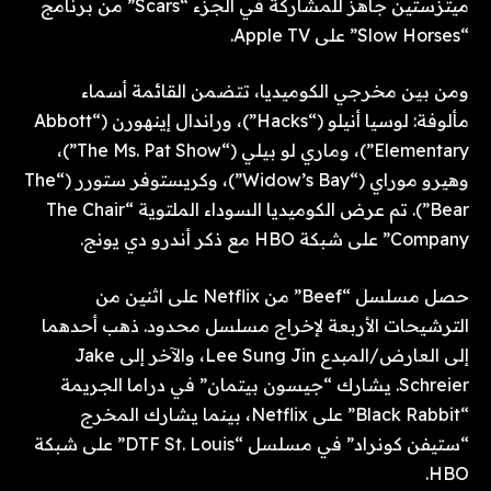
ميتزستين جاهز للمشاركة في الجزء “Scars” من برنامج
“Slow Horses” على Apple TV.
ومن بين مخرجي الكوميديا، تتضمن القائمة أسماء
مألوفة: لوسيا أنيلو (“Hacks”)، وراندال إينهورن (“Abbott
Elementary”)، وماري لو بيلي (“The Ms. Pat Show”)،
وهيرو موراي (“Widow’s Bay”)، وكريستوفر ستورر (“The
Bear”). تم عرض الكوميديا ​​السوداء الملتوية “The Chair
Company” على شبكة HBO مع ذكر أندرو دي يونج.
حصل مسلسل “Beef” من Netflix على اثنين من
الترشيحات الأربعة لإخراج مسلسل محدود. ذهب أحدهما
إلى العارض/المبدع Lee Sung Jin، والآخر إلى Jake
Schreier. يشارك “جيسون بيتمان” في دراما الجريمة
“Black Rabbit” على Netflix، بينما يشارك المخرج
“ستيفن كونراد” في مسلسل “DTF St. Louis” على شبكة
HBO.