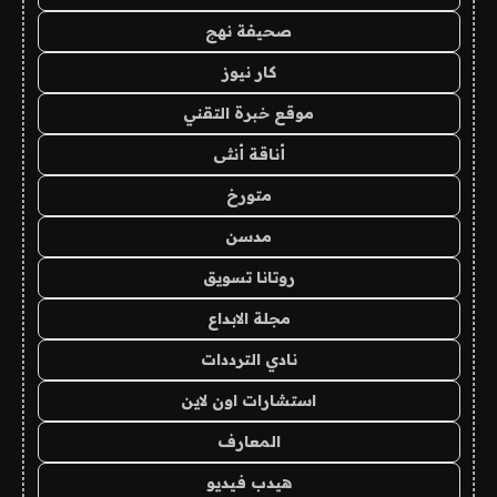
صحيفة نهج
كار نيوز
موقع خبرة التقني
أناقة أنثى
متورخ
مدسن
روتانا تسويق
مجلة الابداع
نادي الترددات
استشارات اون لاين
المعارف
هيدب فيديو