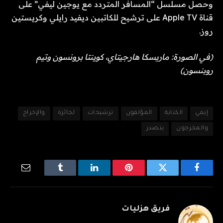
وحصل مسلسل “المسافر المتردد مع يوجين ليفي” على
قناة Apple TV على ترشيح للكاتبين ديفيد رايلي وكريستين
روز.
(في الصورة: ماريسكا هارجيتاي، كوينتا برونسون وتيم
روبنسون)
إيمي
الكتابة
المؤلفون
ترشيحات
لجائزة
والإخراج
والمخرجون
يتصدر
فيسبوك
تويتر
بينتيريست
لينكدإن
Tumblr
البريد
الإلكترو
فريق هزليات