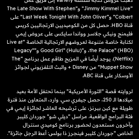
“Jimmy Kimmel Live” و”The Late Show With Stephen
Colbert” و”Last Week Tonight With John Oliver” على
قناة HBO. حصل كل من الكوميديين الارتجاليين كريس
فليمنج ونيكي جلاسر وواندا سايكس على عروض إيمي
لكتابة خاصة متنوعة لعروضهم الارتجالية الخاصة “Live at
the Palace” (HBO)، و”Good Girl” (Hulu) و”Legacy”
(Netflix). يوجد أيضًا في المزيج طاقم عمل برنامج “The
Muppet Show” من Disney + والبث التلفزيوني لجوائز
الأوسكار على قناة ABC.
لروايته قصة “الثورة الأمريكية” بينما تحتفل الأمة بعيد
ميلادها الـ 250، حصل جيفري سي. وارد، المتعاون منذ فترة
طويلة مع كين بيرنز، على ترشيحه العاشر لجائزة إيمي في
فئة البرامج الواقعية. مراسل “ديلي شو” جوردان كليبر
وآخرون مستعدون لحضور برنامج كوميدي سنترال
الخاص “جوردان كليبر فينجرز ذا بولس: أعط الرجل جائزة”.