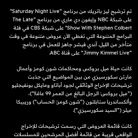
تم ترشيح ليز باتريك من برنامج “Saturday Night Live”
على شبكة NBC وإيفون دي ماري من برنامج “The Late
Show With Stephen Colbert” على شبكة CBS في فئة
البرامج المتنوعة التي تغطي الآن عروض متنوعة في وقت
متأخر من الليل. آندي فيشر جاهز للعمل في برنامج
“Jimmy Kimmel Live” على قناة ABC.
كانت حياة ميل بروكس ومحاكمات شون كومز وأعمال
مارتن سكورسيزي من بين المواضيع التي جذبت
ترشيحات الإخراج الوثائقي لجود أباتاو ومايكل بونفيجليو
(“ميل بروكس: الرجل البالغ من العمر 99 عامًا!”)،
وألكساندريا ستابلتون (“شون كومز: الحساب”) وريبيكا
ميلر (“السيد سكورسيزي”).
كانت قائمة العروض التي رسمت ترشيحات للإخراج
الواقعي قريبة من قائمة أفضل المرشحين للمسلسلات