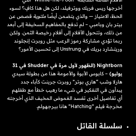
أخرجها ريس فريك ووترفيلد، لكن هل هذا كافٍ؟ لسوء
الحظ، الامتياز — والذي يتضمن أيضًا
ملتوية
قصص عن
بيتر بان وبامبي – لم تدفع بالمفاهيم السخيفة إلى أبعد
من ذلك، وتتحول الأفلام إلى أفلام رخيصة الثمن. ولكن
ربما تؤدي مشاركة رموز الرعب مثل روبرت إنجلوند
وريتشارد بريك في Unstrung إلى تحسين الأمور؟
Nightborn (الظهور لأول مرة في Shudder في 31
يوليو)
– كابوس الأبوة والأمومة هذا من بطولة سيدي
هارلا وشب “هاري بوتر” روبرت جرينت كآباء جدد
يبدأون في التفكير في شيء ما
رهيب
خطأ مع طفلهم
أي تفاصيل أخرى تفسد الغموض المخيف الذي أخرجته
مخرجة فيلم “Hatching” هانا بيرجهولم.
سلسلة القاتل