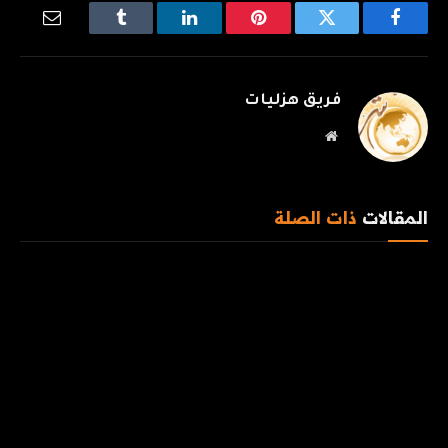
فيسبوك
تويتر
بينتيريست
لينكدإن
Tumblr
البريد
الإلكترو
فريق هزليات
موقع
الويب
المقالات
ذات الصلة