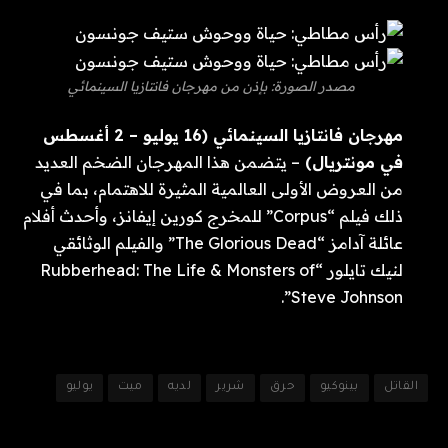
مصدر الصورة: بإذن من مهرجان فانتازيا السينمائي
مهرجان فانتازيا السينمائي (16 يوليو – 2 أغسطس
في مونتريال)
– يتضمن هذا المهرجان الضخم العديد
من العروض الأولى العالمية المثيرة للاهتمام، بما في
ذلك فيلم “Corpus” للمخرج كورين إيفانز، وأحدث أفلام
عائلة آدامز “The Glorious Dead” والفيلم الوثائقي
لنيك تايلور “Rubberhead: The Life & Monsters of
Steve Johnson”.
القاتل
بينوكيو
حرق
شرير
لديه
ميت
يوليو