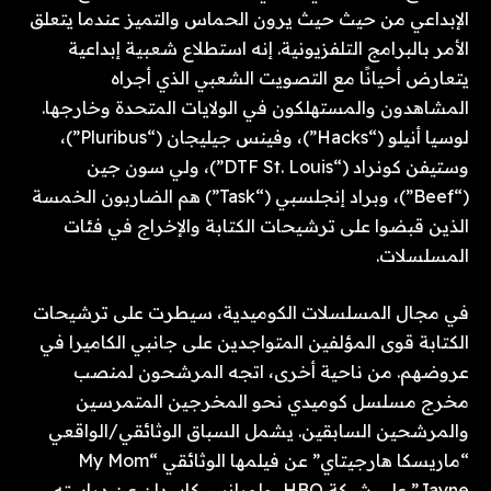
الإبداعي من حيث حيث يرون الحماس والتميز عندما يتعلق
الأمر بالبرامج التلفزيونية. إنه استطلاع شعبية إبداعية
يتعارض أحيانًا مع التصويت الشعبي الذي أجراه
المشاهدون والمستهلكون في الولايات المتحدة وخارجها.
لوسيا أنيلو (“Hacks”)، وفينس جيليجان (“Pluribus”)،
وستيفن كونراد (“DTF St. Louis”)، ولي سون جين
(“Beef”)، وبراد إنجلسبي (“Task”) هم الضاربون الخمسة
الذين قبضوا على ترشيحات الكتابة والإخراج في فئات
المسلسلات.
في مجال المسلسلات الكوميدية، سيطرت على ترشيحات
الكتابة قوى المؤلفين المتواجدين على جانبي الكاميرا في
عروضهم. من ناحية أخرى، اتجه المرشحون لمنصب
مخرج مسلسل كوميدي نحو المخرجين المتمرسين
والمرشحين السابقين. يشمل السباق الوثائقي/الواقعي
“ماريسكا هارجيتاي” عن فيلمها الوثائقي “My Mom
Jayne” على شبكة HBO، ولورانس كاسدان عن دراسته