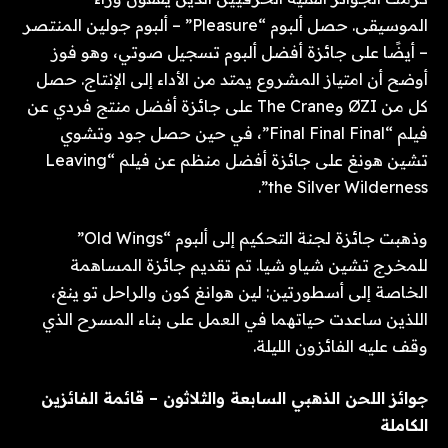
الموسيقى. حصل ألبوم “Pleasure” – ألبوم جولين المنتصر
– أيضًا على جائزة أفضل ألبوم تسجيل صوتي، وهو فوز
أوضح أن امتياز المشروع يمتد من الأداء إلى الإنتاج. حصل
كل من ØZI وThe Crane على جائزة أفضل منتج فردي عن
فيلم “Final Final Final”، في حين حصل جود وتشوي
تشين هونغ على جائزة أفضل منظم عن فيلم “Leaving
the Silver Wilderness”.
وذهبت جائزة لجنة التحكيم إلى ألبوم “Old Wings”
للمخرج تشين شياو شيا. تم تقديم جائزة المساهمة
الخاصة إلى أسطورتين: لين هوانغ كون والراحل تو ينغ،
اللذين ساعدت حياتهما في العمل على بناء المسرح الذي
وقف عليه الفائزون الليلة.
جوائز اللحن الذهبي السابعة والثلاثون – قائمة الفائزين
الكاملة