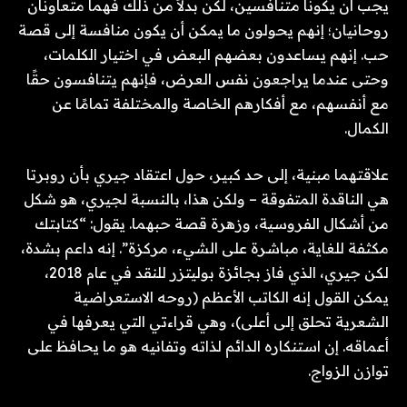
يجب أن يكونا متنافسين، لكن بدلاً من ذلك فهما متعاونان
روحانيان؛ إنهم يحولون ما يمكن أن يكون منافسة إلى قصة
حب. إنهم يساعدون بعضهم البعض في اختيار الكلمات،
وحتى عندما يراجعون نفس العرض، فإنهم يتنافسون حقًا
مع أنفسهم، مع أفكارهم الخاصة والمختلفة تمامًا عن
الكمال.
علاقتهما مبنية، إلى حد كبير، حول اعتقاد جيري بأن روبرتا
هي الناقدة المتفوقة – ولكن هذا، بالنسبة لجيري، هو شكل
من أشكال الفروسية، وزهرة قصة حبهما. يقول: “كتابتك
مكثفة للغاية، مباشرة على الشيء، مركزة”. إنه داعم بشدة،
لكن جيري، الذي فاز بجائزة بوليتزر للنقد في عام 2018،
يمكن القول إنه الكاتب الأعظم (روحه الاستعراضية
الشعرية تحلق إلى أعلى)، وهي قراءتي التي يعرفها في
أعماقه. إن استنكاره الدائم لذاته وتفانيه هو ما يحافظ على
توازن الزواج.