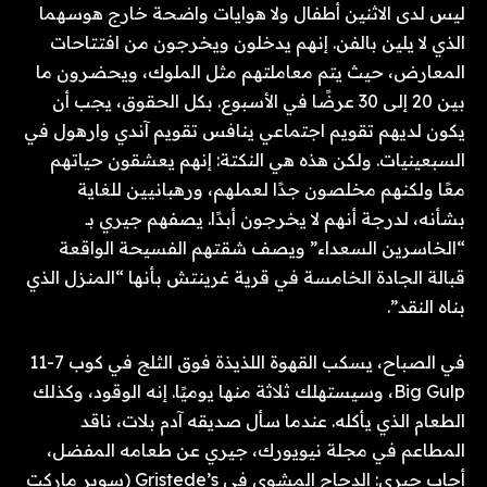
ليس لدى الاثنين أطفال ولا هوايات واضحة خارج هوسهما
الذي لا يلين بالفن. إنهم يدخلون ويخرجون من افتتاحات
المعارض، حيث يتم معاملتهم مثل الملوك، ويحضرون ما
بين 20 إلى 30 عرضًا في الأسبوع. بكل الحقوق، يجب أن
يكون لديهم تقويم اجتماعي ينافس تقويم آندي وارهول في
السبعينيات. ولكن هذه هي النكتة: إنهم يعشقون حياتهم
معًا ولكنهم مخلصون جدًا لعملهم، ورهبانيين للغاية
بشأنه، لدرجة أنهم لا يخرجون أبدًا. يصفهم جيري بـ
“الخاسرين السعداء” ويصف شقتهم الفسيحة الواقعة
قبالة الجادة الخامسة في قرية غرينتش بأنها “المنزل الذي
بناه النقد”.
في الصباح، يسكب القهوة اللذيذة فوق الثلج في كوب 7-11
Big Gulp، وسيستهلك ثلاثة منها يوميًا. إنه الوقود، وكذلك
الطعام الذي يأكله. عندما سأل صديقه آدم بلات، ناقد
المطاعم في مجلة نيويورك، جيري عن طعامه المفضل،
أجاب جيري: الدجاج المشوي في Gristede’s (سوبر ماركت