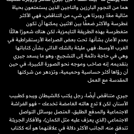
هما من النجوم البارزين والناجين الذين يستمتعون بحياة
مثالية معًا. روبرتا هي شيء من التناقض، فهي الأكثر
غطرسة والأكثر ضعفًا بين الاثنين. يمكنها أن تكون
متغطرسة بهذه الطريقة التايمزية، لكن هناك شعورًا هائلًا
بعدم الأمان بشأنها. تحت بعض الصرامة الأرستقراطية في
الغرب الأوسط، فهي مليئة بالشك الذاتي بشأن كتاباتها
وهي في حاجة دائمة إلى التشجيع، وهو ما يسعد جيري
بتقديمه. إنه صاخب وموجه نحو الصورة الكبيرة، في حين
أن رؤاها أكثر حساسية وحميمية، وتزدهر من شركتها
المقدسة مع العمل.
جيري متناقض أيضًا، رجل يكتب كالشيطان ويبدو كطبيب
الأسنان. لكن لا تدع هالته الغامضة تخدعك – فهو الفراشة
الاجتماعية والمدفع الطليق، المتصل بوسائل التواصل
الاجتماعي (الذي يعزف عليه مثل الكمان)، والأفكار الجريئة
تتدفق منه. الجانب الأكثر دلالة في علاقتهما هو أنه ككتاب