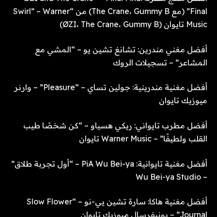
Final” (مع The Crane، Gummy B) من “Swirl” – Warner
Music تايوان (ØZI، The Crane، Gummy B)
أفضل مغني مندرين: تشانغ تشين يو – “المشي مع
المشاعر” – تسجيلات الروك
أفضل مغنية مندرينية: جولين تساي – “Pleasure” – وارنر
ميوزيك تايوان
أفضل مطرب تايواني: ريكي هسياو – “كن شخصًا طيب
القلب ولطيفًا” – Warner Music تايوان
أفضل مغنية تايوانية: PiA Wu Bei-ya – “أول تجربة طلاق”
– Wu Bei-ya Studio
أفضل مغنية هاكا: سارة تشين يي-نو – “Slow Flower
Journal” – يونيفرسال ميوزيك تايوان