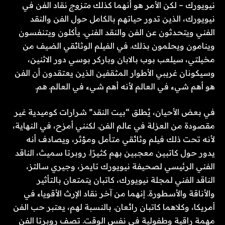
نيويورك – لكن الأمر هو أنهما كذلك
متزوج
نقاد الفن في
نيويورك، الذين تدور حياتهم بالكامل حول الفن والنقد
الفني ويتحدثون عن الفن والنقد الفني. يأكلون ويتنفسون
وينامون ويحلمون بذلك. في الفيلم الوثائقي الضيف من
مخيلتي، سيلعب بوب بالابان وباركر بوسي دور الاثنين،
وسيكونان غريبي الأطوار المثقفين الذين يعتقدون أن الفن
هو أهم شيء في العالم لأنه أهم شيء في العالم.
هم
.
في بعض الأحيان، يُطلق “بيت النقد” شرارات كوميدية غير
مقصودة من العزلة في عالم الفن. لكنني أمزح، في النهاية،
لأنه تحت ذلك فيلم وثائقي متأمل ومؤثر، ويصادف أنه
يدور حول كاتبين معجبين بهم كثيرًا. روبرتا سميث، الناقد
الفني الرئيسي لصحيفة نيويورك تايمز، وجيري سالتز،
الناقد الفني لمجلة نيويورك، كاتبان يتمتعان بالتأثير
والأناقة والأسطورة. إنهما من آخر نقاد الإرث الأقوياء في
أمريكا، وكلاهما كاتبان رائعان. بالنسبة لهم، يعتبر حب الفن
مهمة راقية وطفولية في نفس الوقت. تصف روبرتا الفن