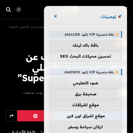
×
توصيات :
»
»
الرئيسية
ترفيه
Prime Video تكشف عن طاقم المسلسل الأصلي باللغة الألمانية “Superior”
باقة متميزة VIP (كود: AA11138):
ترفيه
باقة باك لينك
Prime Video تكشف عن
تحسين محركات البحث SEO
طاقم المسلسل الأصلي
باقة متميزة VIP (كود: AA35872):
باللغة الألمانية “Superior”
ضوء التعليمي
بواسطة
فريق هزليات
يونيو 28, 2026
لا توجد تعليقات
صحيفة برق
2 دقائق
موقع اشراقات
موقع اشراق اون لاين
اركان سياحة وسفر