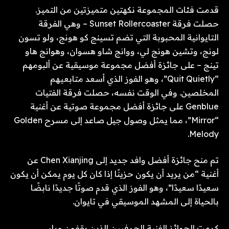
قدمت فئات المجموعة نكهتين متميزتين من التميز.
حصلت فرقة Sunset Rollercoaster – وهي الفرقة
التايوانية المحبوبة التي تضم تسينج كو هونج، ولو تسون
لونج، وتشين هونج لي، ووانج شاو هسوان، وهوانج هاو
تينج – على جائزة أفضل مجموعة موسيقية عن ألبومهم
“Quit Quietly”، وهو الفوز الذي أسعد متابعيهم
المخلصين. وفي الوقت نفسه، حصلت فرقة الفتيات
Genblue على جائزة أفضل مجموعة صوتية عن أغنية
“Mirror”، مما يمثل وصول جيل صاعد إلى مسرح Golden
Melody.
تم منح جائزة أفضل وافد جديد إلى Chen Xianjing عن
أغنية “من يريد أن يكون حزينًا إذا كان كل يوم يمكن أن يكون
سعيدًا سعيدًا”، وهو الفوز الذي قدم صوتًا جديدًا نابضًا
بالحياة إلى المشهد الموسيقي في تايوان.
كرمت الجوائز الفنية الحرفيين الذين يقفون وراء