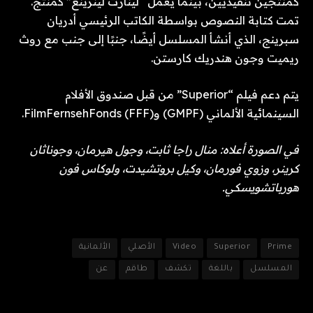
كمنتجين تنفيذيين، بينما يعمل “لينارت لينزينغ” كمنتج.
تمت كتابة النصوص بواسطة الكاتب الرئيسي أدريان
سبرينج، الذي أنشأ المسلسل أيضًا، جنبًا إلى جنب مع روث
ريميت وجون هندريك كارستن.
يتم دعم فيلم “Superior” من قبل صندوق الأفلام
السينمائية الألماني (GMPF) وFilmFernsehFonds (FFF).
في الصورة أعلاه: منال راجا ثابت، وجول هيرمان، وجوناثان
كرينر، وزوي فورمان، وكيل بروتشيدت، ولوكاس فون
هورباتشويسكي.
Prime
Superior
Video
الأصلي
الألمانية
المسلسل
باللغة
تكشف
طاقم
عن