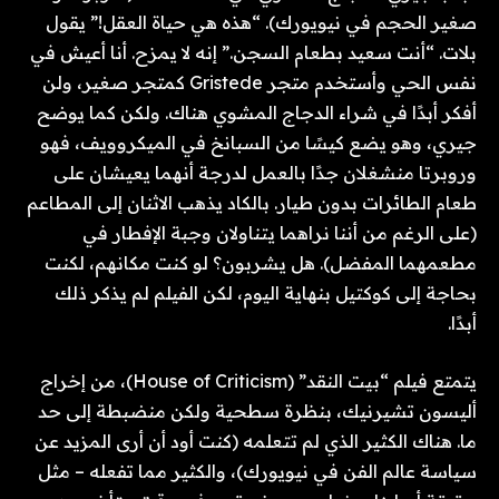
صغير الحجم في نيويورك). “هذه هي حياة العقل!” يقول
بلات. “أنت سعيد بطعام السجن.” إنه لا يمزح. أنا أعيش في
نفس الحي وأستخدم متجر Gristede كمتجر صغير، ولن
أفكر أبدًا في شراء الدجاج المشوي هناك. ولكن كما يوضح
جيري، وهو يضع كيسًا من السبانخ في الميكروويف، فهو
وروبرتا منشغلان جدًا بالعمل لدرجة أنهما يعيشان على
طعام الطائرات بدون طيار. بالكاد يذهب الاثنان إلى المطاعم
(على الرغم من أننا نراهما يتناولان وجبة الإفطار في
مطعمهما المفضل). هل يشربون؟ لو كنت مكانهم، لكنت
بحاجة إلى كوكتيل بنهاية اليوم، لكن الفيلم لم يذكر ذلك
أبدًا.
يتمتع فيلم “بيت النقد” (House of Criticism)، من إخراج
أليسون تشيرنيك، بنظرة سطحية ولكن منضبطة إلى حد
ما. هناك الكثير الذي لم تتعلمه (كنت أود أن أرى المزيد عن
سياسة عالم الفن في نيويورك)، والكثير مما تفعله – مثل