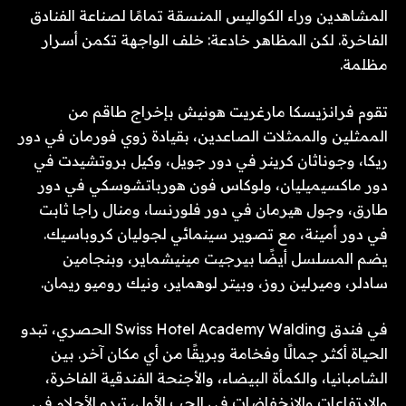
المشاهدين وراء الكواليس المنسقة تمامًا لصناعة الفنادق
الفاخرة. لكن المظاهر خادعة: خلف الواجهة تكمن أسرار
مظلمة.
تقوم فرانزيسكا مارغريت هونيش بإخراج طاقم من
الممثلين والممثلات الصاعدين، بقيادة زوي فورمان في دور
ريكا، وجوناثان كرينر في دور جويل، وكيل بروتشيدت في
دور ماكسيميليان، ولوكاس فون هورباتشوسكي في دور
طارق، وجول هيرمان في دور فلورنسا، ومنال راجا ثابت
في دور أمينة، مع تصوير سينمائي لجوليان كروباسيك.
يضم المسلسل أيضًا بيرجيت مينيشماير، وبنجامين
سادلر، وميرلين روز، وبيتر لوهماير، ونيك روميو ريمان.
في فندق Swiss Hotel Academy Walding الحصري، تبدو
الحياة أكثر جمالًا وفخامة وبريقًا من أي مكان آخر. بين
الشامبانيا، والكمأة البيضاء، والأجنحة الفندقية الفاخرة،
والارتفاعات والانخفاضات في الحب الأول، تبدو الأحلام في