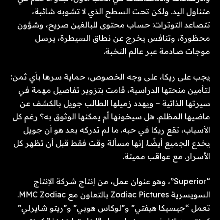
متناول اليد. ولكن تحت السطح الذي لا تشوبه شائبة،
تتصاعد التوترات: حساب محتوى للبالغين صريح، وشؤون
محظورة، وتنافس يخرج عن نطاق السيطرة، يرسل
موجات صادمة عبر عالم النخبة.
يجب على ريكا، على وجه الخصوص، حماية سرها بأي ثمن:
لتأمين منحتها الدراسية، قامت بتزوير تفاصيل مهمة في
سيرتها الذاتية – ويهدد زميلها الطالب جويل بالكشف عن
ماضيها المظلم. هل سيخونها أم يمكنها الوثوق به؟ رغم كل
الأسباب، تقع ريكا في حبه. ما لم تدركه بعد هو أن جويل
يخدع الجميع أيضًا. إنها مسألة وقت فقط قبل أن تظهر كل
الأسرار. مع عواقب مميتة.
“Superior”، وهو عنوان عمل، من إنتاج شركة الإنتاج
السويسرية Zodiac Pictures بالتعاون مع MMC Zodiac.
تعمل “جيسيكا هيفتي” و”لوكاس هوبي” و”ريتو شايرلي”