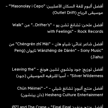
أفضل ألبوم للغة السكان الأصليين: “Masonolay i Cepo'” –
موسيقى الرياح (Outlet Drift)
أفضل ملحن: تشانغ تشن يو – “Drifter’s…” من “Walk
with Feelings” – Rock Records
أفضل شاعر غنائي: شياو هان – “Chéngrén zhī Měi” من
“Wánzhěng de Dàrén” – Sony Music تايوان (Peng
Jiahui)
أفضل توزيع: جود وتشوي تشين هونغ – “Leaving the
Silver Wilderness” – آسيا للترفيه الموسيقي (جود)
أفضل منتج ألبوم: تشانغ شيلي – “Chún Mèimei” –
Hesheng Culture Entertainment (دان ييتشون)
أفضل منتج منفرد: ØZI and The Crane – “Final Final