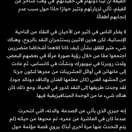
حقيقة أن لينا دونهام هي حفيدتهم. في وقت متأخر من
الفيلم، تأتي لزيارتهم وتثير حوارًا حادًا حول سبب عدم
إنجابهم أطفالًا.
لا يفكر الناس في كثير من الأحيان في النقاد من الناحية
الإنسانية، لكن هذين الاثنين يستثمران النقد بالروح، وهناك
شيء مثير للقلق بشأن كيف كانا كلاهما أشخاصًا متضررين
اجتمعوا معًا من خلال رؤية صورة مرآة في بعضهم البعض.
ولدت روبرتا في نيويورك ونشأت في كانساس، ثم عادت
إلى مانهاتن في أوائل العشرينات من عمرها لتكون جزءًا
من المشهد الفني (كان معلمها الفنان والناقد دونالد جود).
لقد وجدت طريقها إلى النقد كدور في الحياة، ومع ذلك كان
هناك شيء ما من الوحدة الميتافيزيقية فيها.
إنه جيري الذي يأتي من الصدمة. والدته، التي انتحرت
عندما كان في العاشرة من عمره، تم محوها من حياته (لم
يتم التحدث عنها مرة أخرى أبدًا). يروي قصة مؤلمة حول