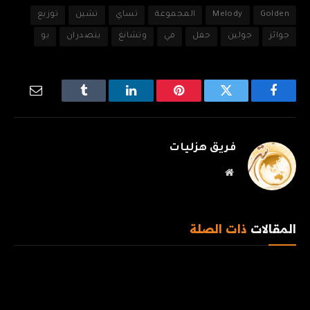
Golden
Melody
المجموعة
تساي
تشين
توزيع
جوائز
جولين
حفل
في
وتشانغ
يتصدران
يو
فيسبوك
تويتر
بينتيريست
لينكدإن
Tumblr
البريد
الإلكترو
فريق هزليات
موقع
الويب
المقالات
ذات الصلة