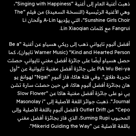
ذهبت أغنية العام إلى أغنية “Singing with Happiness”،
وهي الأغنية الرئيسية (النسخة السعيدة) من فيلم “The
Sunshine Girls Choir”، التي يؤديها A-Lin وألحان Li
Fangrui مع كلمات Lin Xiaoqian.
أفضل ألبوم تايواني ذهب إلى ريكي هسياو عن أغنية “Be a
Kind and Hearted Person” (Warner Music تايوان)، كما
حصل هسياو أيضًا على جائزة أفضل مغني تايواني. حصلت
PiA Wu Bei-ya على جائزة أفضل مغنية تايوانية عن “أول
تجربة طلاق”. وفي فئة هاكا، فاز ألبوم “Ngai” لهوانغ يو
هان بجائزة أفضل ألبوم هاكا، في حين حصلت سارة تشن
يي نو على جائزة أفضل مغنية هاكا عن “Slow Flower
Journal”. ذهبت جوائز اللغة الأصلية إلى “Masonolay i
Cepo” من Outlet Drift لأفضل ألبوم باللغة الأصلية وإلى
المحبوب Suming Rupi، الذي فاز بجائزة أفضل مغني
باللغة الأصلية عن “Mikerid Guiding the Way”.