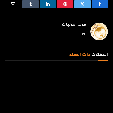
فيسبوك
تويتر
بينتيريست
لينكدإن
Tumblr
البريد
الإلكترو
فريق هزليات
موقع
الويب
المقالات
ذات الصلة