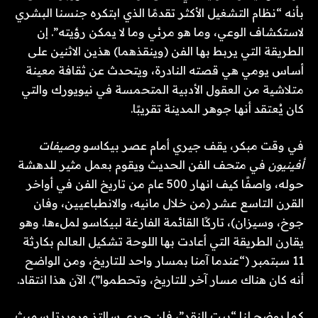
بأنه “نظام التشغيل الأكثر تقدمًا الذي ابتكره جنسنا البشري
لاستكشاف الوعي، وما هو مرئي وما لا يمكن رؤيته”. إن
الطريقة التي يربط بها الفن (وينقذهما) هذين الاثنين على
أساس يومي هي قصته النادرة، ويتحدث عن ثقافة معينة
متلاشية من العقول الأدبية المتحمسة في نيويورك والتي
كان يُعتقد أنها جوهر المدينة تقريبًا.
في وقت مبكر، يقف جيري أمام عصر بيكاسو
وصيفات
أفينيون
في متحف الفن الحديث ويقوم بعمل مثير للدهشة
حوله، واصفًا كيف انهار 500 عام من تاريخ الفن في أواخر
القرن التاسع عشر (من خلال مانيه، والانطباعيين، وفان
جوخ، وسيزان)، تاركًا القائمة الفارغة لبيكاسو لملءها. وهو
يقارن الطريقة التي أعادت بها اللوحة تشكيل العالم بكارثة
11 سبتمبر (“عندما آمنا بمسار واحد للتاريخ، ومن الواضح
أنه كان هناك مسار آخر للتاريخ، وتحطموا”). الآن هذا انتقاد.
كما يوضح لنا “بيت النقد”، فإن جيري سالتز وروبرتا سميث