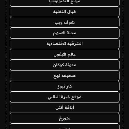
مرابع التكنولوجيا
خيال التقنية
شوف ويب
مجلة الاسهم
الشرقية الاقتصادية
عالم الايفون
مدونة كوكان
صحيفة نهج
كار نيوز
موقع خبرة التقني
أناقة أنثى
متورخ
مدسن