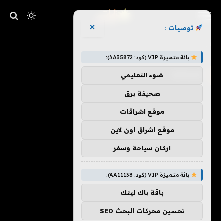
×
توصيات :
»
الرئيسية
إسبانيا
باقة متميزة VIP (كود: AA35872):
إسبانيا
ضوء التعليمي
صحيفة برق
موقع اشراقات
موقع اشراق اون لاين
اركان سياحة وسفر
باقة متميزة VIP (كود: AA11138):
باقة باك لينك
تحسين محركات البحث SEO