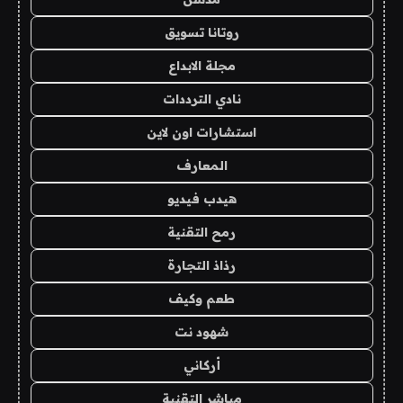
روتانا تسويق
مجلة الابداع
نادي الترددات
استشارات اون لاين
المعارف
هيدب فيديو
رمح التقنية
رذاذ التجارة
طعم وكيف
شهود نت
أركاني
مباشر التقنية