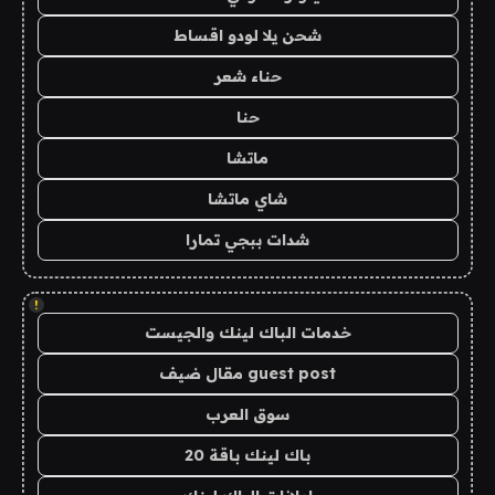
شحن يلا لودو اقساط
حناء شعر
حنا
ماتشا
شاي ماتشا
شدات ببجي تمارا
!
خدمات الباك لينك والجيست
guest post مقال ضيف
سوق العرب
باك لينك باقة 20