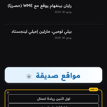
رايان بينغهام يوقع مع WME (حصريًا)
يوليو 30, 2026
بيلي لومبي، مارلين إميلي لينجستاد
يوليو 30, 2026
مواقع صديقة
+
!
اول اثنين ريادة اعمال