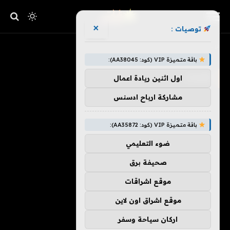
×
توصيات :
»
الرئيسية
إصدار
باقة متميزة VIP (كود: AA38045):
إصدار
اول اثنين ريادة اعمال
مشاركة ارباح ادسنس
باقة متميزة VIP (كود: AA35872):
ضوء التعليمي
صحيفة برق
موقع اشراقات
موقع اشراق اون لاين
اركان سياحة وسفر