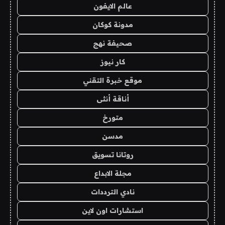
عالم الايفون
مدونة كوكان
صحيفة نهج
كار نيوز
موقع خبرة التقني
أناقة أنثى
متورخ
مدسن
روتانا تسويق
مجلة الابداع
نادي الترددات
استشارات اون لاين