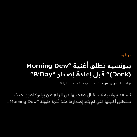
ترفيه
بيونسيه تطلق أغنية “Morning Dew
(Donk)” قبل إعادة إصدار “B’Day”
بواسطة
فريق هزليات
يوليو 5, 2026
0
تستعد بيونسيه لاستقبال معجبيها في الرابع من يوليو/تموز، حيث
ستطلق أغنيتها التي لم يتم إصدارها منذ فترة طويلة “Morning Dew…