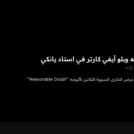
وبلو آيفي كارتر في استاد يانكي
0
يبدو أن جاي زي قد وعد مقدمًا بأن عرض الذكرى السنوية الثلاثين لألبومه “Reasonable Doubt”