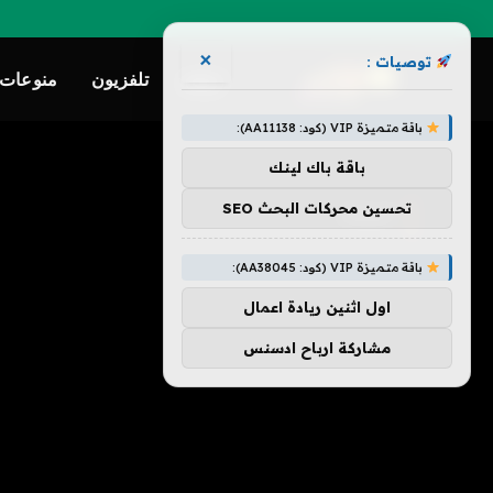
×
توصيات :
ترفيه
تلفزيون
منوعات
باقة متميزة VIP (كود: AA11138):
»
الرئيسية
استاد
باقة باك لينك
تحسين محركات البحث SEO
استاد
باقة متميزة VIP (كود: AA38045):
اول اثنين ريادة اعمال
مشاركة ارباح ادسنس