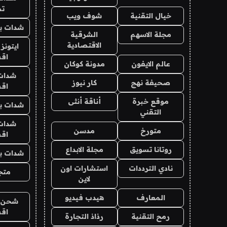
تم
خيال التقنية
شوف ويب
شدات بب
مجلة الاسهم
الشرقية
الاقتصادية
ايتونز
اق
عالم الايفون
مدونة كوكان
شدات
صحيفة نهج
كار نيوز
اق
موقع خبرة
أناقة أنثى
شدات بب
التقني
شدات
متورخ
مدسن
اق
روتانا تسويق
مجلة الابداع
شدات بب
نادي الترددات
استشارات اون
متجر 
لاين
المعارف
هيدب فيديو
شحن يل
اق
رمح التقنية
رذاذ التجارة