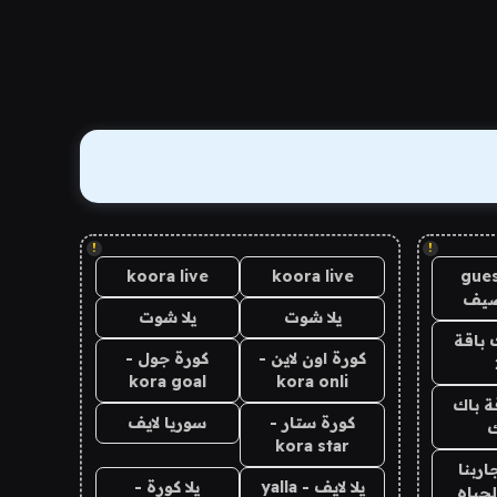
!
!
koora live
koora live
gues
ضيف
يلا شوت
يلا شوت
 باقة
كورة اون لاين -
كورة جول -
kora goal
kora onli
ة باك
كورة ستار -
سوريا لايف
ك
kora star
اربنا
يلا لايف - yalla
يلا كورة -
لحياه