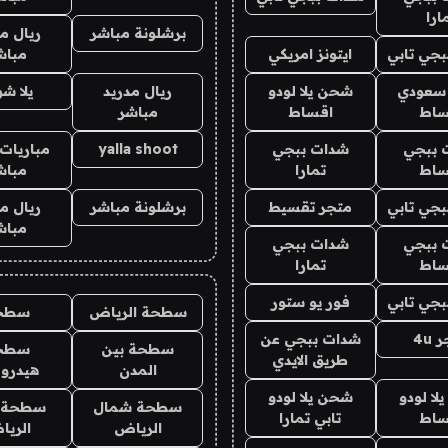
ارا
برشلونة مباشر
ريال م
جي تابي
ايتونز امريكي
مباش
 سعودي
شحن يلا لودو
ريال مدريد
يلا ش
ساط
اقساط
مباشر
 ببجي
شدات ببجي
yalla shoot
مباريات 
ساط
تمارا
مباش
جي تابي
متجر تقسيط
برشلونة مباشر
ريال م
مباش
 ببجي
شدات ببجي
ساط
تمارا
جي تابي
فور يو ستور
سطحة الرياض
سطح
4u
شدات ببجي عن
سطحة بين
سطح
طريق الايدي
المدن
هيدرو
ا لودو
شحن يلا لودو
سطحة شمال
سطحة 
ساط
تابي تمارا
الرياض
الري