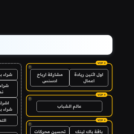
!
شراء ب
اول اثنين ريادة
مشاركة ارباح
اعمال
ادسنس
شراء 
نص
!
اشراق
عالم الشباب
شراء با
الت
!
باقة باك لينك
تحسين محركات