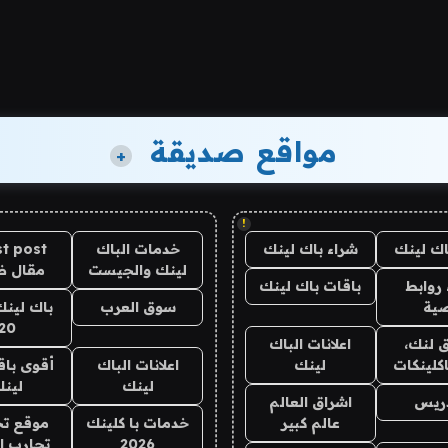
مواقع صديقة
+
!
اك لينك
شراء باك لينك
خدمات الباك
t post
لينك والجيست
مقال 
روابط
باقات باك لينك
ية
سوق العرب
باك لينك
20
 لنك،
اعلانات الباك
كلينكات
لينك
اعلانات الباك
أقوى باق
لينك
لين
دريس
اشراق العالم
عالم كبير
خدمات با كلينك
موقع تج
2026
تجارب ا