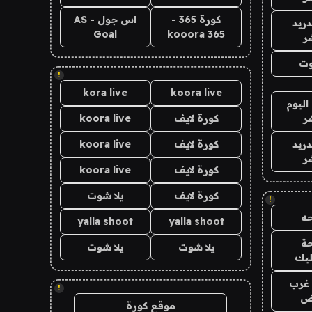
كورة 365 -
اس جول - AS
دريد
Goal
kooora 365
ر
وت
!
kora live
koora live
اليوم
ر
كورة لايف
koora live
دريد
كورة لايف
koora live
ر
كورة لايف
koora live
كورة لايف
يلا شوت
!
ه
yalla shoot
yalla shoot
ة
يلا شوت
يلا شوت
ليك
غرب
!
اض
موقع كورة