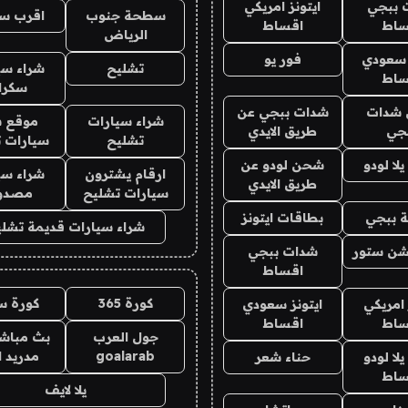
 ببجي
ايتونز امريكي
سطحة جنوب
اقرب س
ساط
اقساط
الرياض
 سعودي
فور يو
تشليح
شراء سي
ساط
سكرا
شدات
شدات ببجي عن
شراء سيارات
موقع ش
جي
طريق الايدي
تشليح
سيارات 
ا لودو
شحن لودو عن
ارقام يشترون
شراء سي
طريق الايدي
سيارات تشليح
مصدو
 ببجي
بطاقات ايتونز
شراء سيارات قديمة تشلي
شن ستور
شدات ببجي
اقساط
كورة 365
كورة س
 امريكي
ايتونز سعودي
ساط
اقساط
جول العرب
بث مباشر
goalarab
مدريد ا
ا لودو
حناء شعر
ساط
يلا لايف