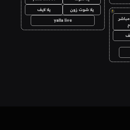
يلا شوت زون
يلا لايف
!
مباشر
yalla live
م
يف