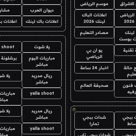
الاشراق
موسم الرياض
ديوان العرب
مشار
الرياض
اعلانات الباك
2
لينك 2026
اعلانات باك لينك
اعلانات ب
لينك
مصادر التعليم
 بوست
يلا شوت
a shoot
تقنية
يو ان بي
الرياضي
مباريات اليوم
برشلونة 
مباشر
 حالة
اخبار 24 ساعة
عليم
ريال مدريد
يلا ش
مباشر
 فنون
صحيفة العالم
فيه
yalla shoot
مباريات 
مباش
!
ريال مدريد
يلا ش
 ببجي
شدات ببجي
مباشر
ساط
تمارا
yalla shoot
مباريات 
 ببجي
شدات ببجي تابي
مباش