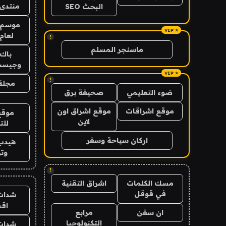
منتدى 
البحث SEO
موسم 
لعام 026
!
ماسنجر المسلم
باك 
وجيست
!
مجلة 
ضوء التعليمي
صحيفة برق
موقع اشراقات
موقع اشراق اون
موقع
لاين
للت
اركان سياحة وسفر
هيدب
وتر
!
مسك الكلمات
اشراق التقنية
في قوقل
شدات
اق
ان سفن
مرابع
التكنولوجيا
شدات