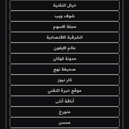
خيال التقنية
شوف ويب
مجلة الاسهم
الشرقية الاقتصادية
عالم الايفون
مدونة كوكان
صحيفة نهج
كار نيوز
موقع خبرة التقني
أناقة أنثى
متورخ
مدسن