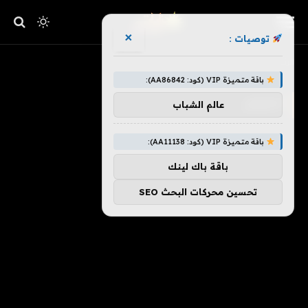
×
توصيات :
»
الرئيسية
الخيال
باقة متميزة VIP (كود: AA86842):
الخيال
عالم الشباب
باقة متميزة VIP (كود: AA11138):
باقة باك لينك
تحسين محركات البحث SEO