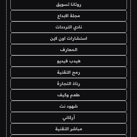
روتانا تسويق
مجلة الابداع
نادي الترددات
استشارات اون لاين
المعارف
هيدب فيديو
رمح التقنية
رذاذ التجارة
طعم وكيف
شهود نت
أركاني
مباشر التقنية