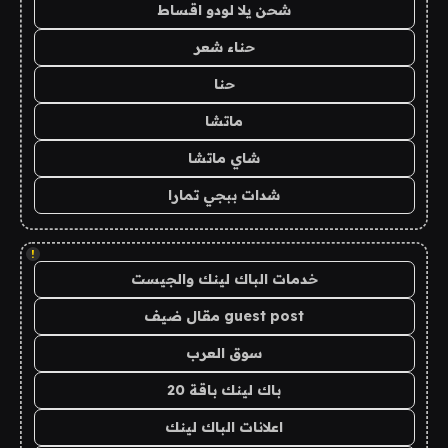
شحن يلا لودو اقساط
حناء شعر
حنا
ماتشا
شاي ماتشا
شدات ببجي تمارا
!
خدمات الباك لينك والجيست
guest post مقال ضيف
سوق العرب
باك لينك باقة 20
اعلانات الباك لينك