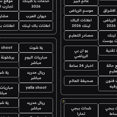
عالم كبير
خدمات با كلينك
موقع تج
2026
تجارب ا
الاشراق
موسم الرياض
ديوان العرب
مشار
الرياض
اعلانات الباك
2
لينك 2026
اعلانات باك لينك
اعلانات ب
لينك
مصادر التعليم
 بوست
يلا شوت
a shoot
تقنية
يو ان بي
الرياضي
مباريات اليوم
برشلونة 
مباشر
 حالة
اخبار 24 ساعة
عليم
ريال مدريد
يلا ش
مباشر
 فنون
صحيفة العالم
فيه
yalla shoot
مباريات 
مباش
!
ريال مدريد
يلا ش
 ببجي
شدات ببجي
مباشر
ساط
تمارا