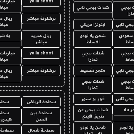
yalla shoot
مباريات 
 ببجي
شدات ببجي تابي
مباش
ارا
برشلونة مباشر
ريال م
جي تابي
ايتونز امريكي
مباش
 سعودي
شحن يلا لودو
ريال مدريد
يلا ش
ساط
اقساط
مباشر
 ببجي
شدات ببجي
yalla shoot
مباريات 
ساط
تمارا
مباش
جي تابي
متجر تقسيط
برشلونة مباشر
ريال م
مباش
 ببجي
شدات ببجي
ساط
تمارا
جي تابي
فور يو ستور
سطحة الرياض
سطح
4u
شدات ببجي عن
سطحة بين
سطح
طريق الايدي
المدن
هيدرو
ا لودو
شحن يلا لودو
سطحة شمال
سطحة 
ساط
تابي تمارا