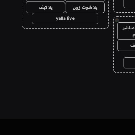
يلا شوت زون
يلا لايف
yalla live
!
مباشر
م
يف