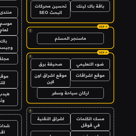
باقة باك لينك
تحسين محركات
منتدى 
البحث SEO
موسم 
لعام 026
!
ماسنجر المسلم
باك 
وجيست
!
مجلة 
ضوء التعليمي
صحيفة برق
موقع اشراقات
موقع اشراق اون
موقع
لاين
للت
اركان سياحة وسفر
هيدب
وتر
!
مسك الكلمات
اشراق التقنية
في قوقل
شدات
اق