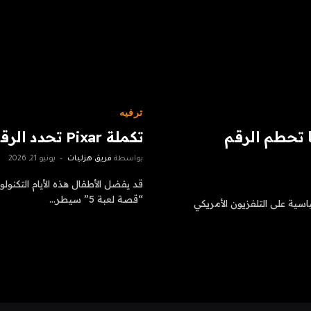
ترفيه
 تحطم الرقم
تكملة Pixar تحدد الرقم القياسي لافتتاح الامتياز
بواسطة
فريق هزليات
يونيو 21, 2026
قد يفضل الأطفال هذه الأيام التكنولوج
“قصة لعبة 5” سيطر…
 في تحطيم الأرقام القياسية على التلفزيون الأمريكي