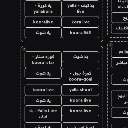
اربنا
يلا لايف - yalla
يلا كورة -
لحياه
yallakora
live
يع
kooralive
kora live
اكلينك
koora 365
يلا شوت
!
!
yall
يلا شوت
كورة ستار -
مباشر
koora-star
كورة جول -
يلا شوت
وت
koora-goal
koora live
yalla shoot
اليوم
koora live
يلا شوت
ر
koora live
Yalla Live - يلا
وت
لايف
كورة اون لاين -
يلا كورة -