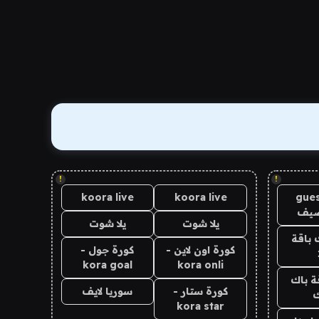
!
!
koora live
koora live
gues
ضيف
يلا شوت
يلا شوت
 باقة
كورة اون لاين -
كورة جول -
kora goal
kora onli
ة باك
كورة ستار -
سوريا لايف
ك
kora star