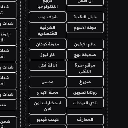
ان سفن
مرابع
التكنولوجيا
شدات
تم
خيال التقنية
شوف ويب
شدات بب
مجلة الاسهم
الشرقية
الاقتصادية
ايتونز
اق
عالم الايفون
مدونة كوكان
شدات
صحيفة نهج
كار نيوز
اق
موقع خبرة
أناقة أنثى
شدات بب
التقني
شدات
متورخ
مدسن
اق
روتانا تسويق
مجلة الابداع
شدات بب
نادي الترددات
استشارات اون
متجر 
لاين
المعارف
هيدب فيديو
شحن يل
اق