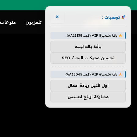
×
توصيات :
ترفيه
تلفزيون
منوعات
باقة متميزة VIP (كود: AA11138):
»
الرئيسية
الرقم
باقة باك لينك
تحسين محركات البحث SEO
الرقم
باقة متميزة VIP (كود: AA38045):
اول اثنين ريادة اعمال
مشاركة ارباح ادسنس