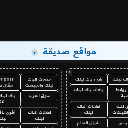
مواقع صديقة
+
!
اك لينك
شراء باك لينك
خدمات الباك
t post
لينك والجيست
مقال 
روابط
باقات باك لينك
ية
سوق العرب
باك لينك
20
 لنك،
اعلانات الباك
كلينكات
لينك
اعلانات الباك
أقوى باق
لينك
لين
دريس
اشراق العالم