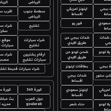
الرياض
الري
 ببجي
ايتونز امريكي
سطحة جنوب
اقرب س
ساط
اقساط
الرياض
 سعودي
فور يو
تشليح
شراء سي
ساط
سكرا
شدات
شدات ببجي عن
شراء سيارات
موقع ش
جي
طريق الايدي
تشليح
سيارات 
ا لودو
شحن لودو عن
ارقام يشترون
شراء سي
طريق الايدي
سيارات تشليح
مصدو
 ببجي
بطاقات ايتونز
شراء سيارات قديمة تشلي
شن ستور
شدات ببجي
اقساط
كورة 365
كورة س
 امريكي
ايتونز سعودي
ساط
اقساط
جول العرب
بث مباشر
goalarab
مدريد ا
ا لودو
حناء شعر
ساط