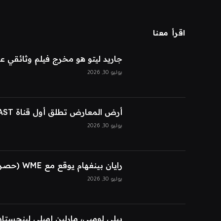
اقرأ معنا
جاريد ليتو هو مخرج فيلم وثائقي 
يوليو 30, 2026
أرض المعارض تطلق أول قناة FAST حصرية للذكاء الاصطناعي
يوليو 30, 2026
رايان بينغهام يوقع مع WME (حصريًا)
يوليو 30, 2026
بيلي لومبي، مارلين إميلي لينجستاد