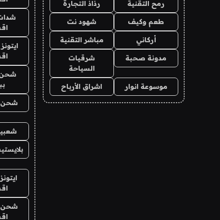
رمح التقنية
رذاذ التجارة
شدات
طعم وكيف
شهود نت
اق
أركاني
مباشر التقنية
ايتونز
اق
مدونة صحبة
شرقيات
السياحة
شحن 
بب
موسوعة انوار
اشراق الأرباح
شحن يل
شعبية
بلايستي
ايتونز
اق
شحن يل
اق