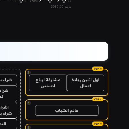
يوليو 30, 2026
!
شراء ب
اول اثنين ريادة
مشاركة ارباح
اعمال
ادسنس
شراء 
نص
!
اشراق
عالم الشباب
شراء با
الت
!