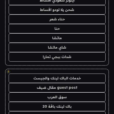
ايتونز سعودي اقساط
شحن يلا لودو اقساط
حناء شعر
حنا
ماتشا
شاي ماتشا
شدات ببجي تمارا
!
خدمات الباك لينك والجيست
guest post مقال ضيف
سوق العرب
باك لينك باقة 20