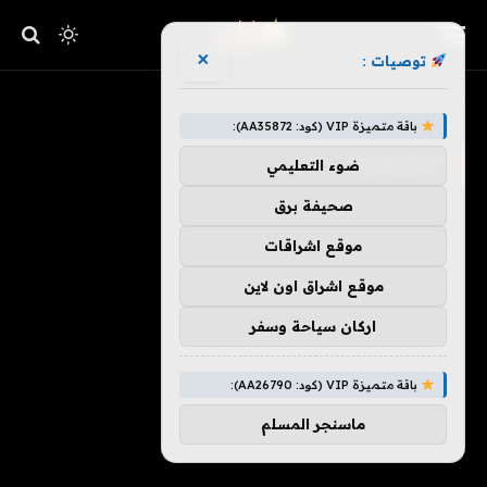
×
توصيات :
»
الرئيسية
المجموعة
باقة متميزة VIP (كود: AA35872):
المجموعة
ضوء التعليمي
صحيفة برق
موقع اشراقات
موقع اشراق اون لاين
اركان سياحة وسفر
باقة متميزة VIP (كود: AA26790):
ماسنجر المسلم