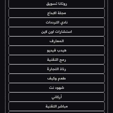
روتانا تسويق
مجلة الابداع
نادي الترددات
استشارات اون لاين
المعارف
هيدب فيديو
رمح التقنية
رذاذ التجارة
طعم وكيف
شهود نت
أركاني
مباشر التقنية