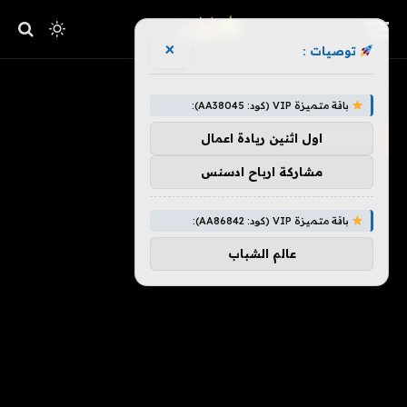
×
توصيات :
»
الرئيسية
الملطخة
باقة متميزة VIP (كود: AA38045):
الملطخة
اول اثنين ريادة اعمال
مشاركة ارباح ادسنس
باقة متميزة VIP (كود: AA86842):
عالم الشباب