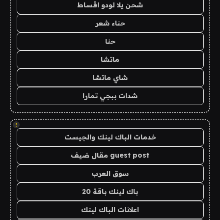
شحن يلا لودو اقساط
حناء شعر
حنا
ماتشا
شاي ماتشا
شدات ببجي تمارا
!
خدمات الباك لينك والجيست
guest post مقال ضيف
سوق العرب
باك لينك باقة 20
اعلانات الباك لينك