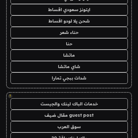
ايتونز سعودي اقساط
شحن يلا لودو اقساط
حناء شعر
حنا
ماتشا
شاي ماتشا
شدات ببجي تمارا
!
خدمات الباك لينك والجيست
guest post مقال ضيف
سوق العرب
باك لينك باقة 20