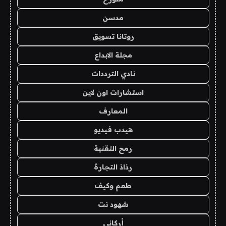
مدسن
روتانا تسويق
مجلة الابداع
نادي الترددات
استشارات اون لاين
المعارف
هيدب فيديو
رمح التقنية
رذاذ التجارة
طعم وكيف
شهود نت
أركاني