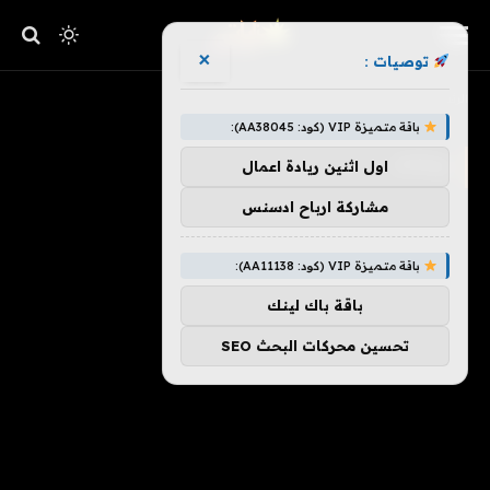
×
توصيات :
»
الرئيسية
بيانات
باقة متميزة VIP (كود: AA38045):
بيانات
اول اثنين ريادة اعمال
مشاركة ارباح ادسنس
باقة متميزة VIP (كود: AA11138):
باقة باك لينك
تحسين محركات البحث SEO