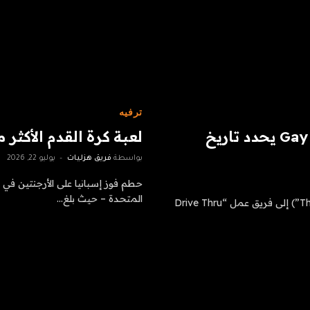
ترفيه
Gay Romance Podcast Drive Thru Magic يحدد تاريخ
لعبة كرة القدم الأكثر 
بواسطة
فريق هزليات
يوليو 22, 2026
المتحدة – حيث بلغ…
انضم دانييل جيه كيم (“Cobra Kai”) ودانييل كينيدي (“The ‘Burbs”) إلى فريق عمل “Drive Thru