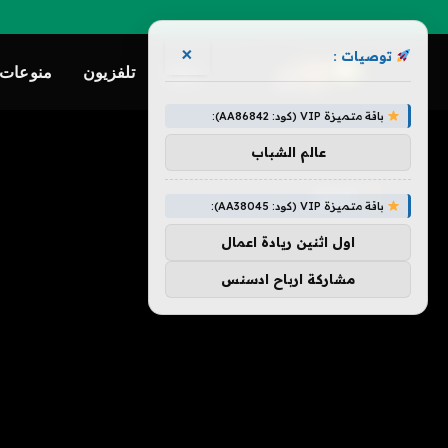
×
توصيات :
ترفيه
تلفزيون
منوعات
باقة متميزة VIP (كود: AA86842):
»
الرئيسية
تاريخ
عالم الشباب
تاريخ
باقة متميزة VIP (كود: AA38045):
اول اثنين ريادة اعمال
مشاركة ارباح ادسنس