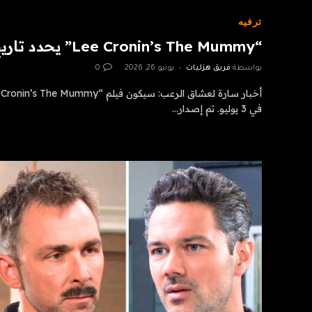
ترفيه
“Lee Cronin’s The Mummy” يحدد تاريخ إصدار HBO Max
بواسطة
فريق هزليات
يونيو 26, 2026
0
في 3 يوليو. تم إصدار…