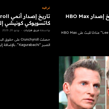
ترفيه
كاتسويوكي كونيشي إل
بواسطة
فريق هزليات
يونيو 26, 2026
أخبار سارة لعشاق الرعب: سيكون فيلم “Lee Cronin’s The Mummy” متاحًا للبث على HBO Max
حصلت Crunchyroll 
الصبر “Kagurabachi”. بالإضافة إلى ذلك، أكد القائم على…