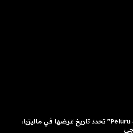
الدراما الحربية “Peluru Senja” تحدد تاريخ عرضها في ماليزيا،
جي