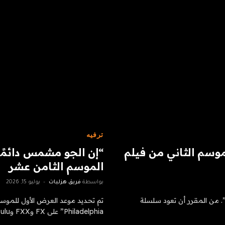
ترفيه
لموسم الثاني من فيلم
“إن الجو مشمس دائمًا 
الموسم الثامن عشر
بواسطة
فريق هزليات
يوليو 15, 2026
ميليا ديمولدينبيرج تأخذ جولة أخرى مع “Passenger Princess”. من المقرر أن تعود سلسلة
Philadelphia” على FX وFXX وHulu. سيعود…