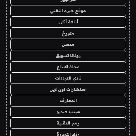
موقع خبرة التقني
أناقة أنثى
متورخ
مدسن
روتانا تسويق
مجلة الابداع
نادي الترددات
استشارات اون لاين
المعارف
هيدب فيديو
رمح التقنية
رذاذ التجارة