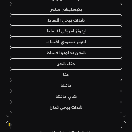
بلايستيشن ستور
شدات ببجي اقساط
ايتونز امريكي اقساط
ايتونز سعودي اقساط
شحن يلا لودو اقساط
حناء شعر
حنا
ماتشا
شاي ماتشا
شدات ببجي تمارا
!
خدمات الباك لينك والجيست