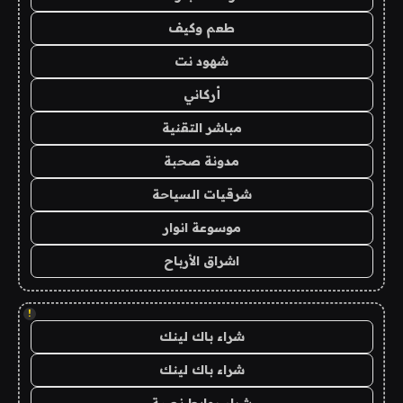
طعم وكيف
شهود نت
أركاني
مباشر التقنية
مدونة صحبة
شرقيات السياحة
موسوعة انوار
اشراق الأرباح
!
شراء باك لينك
شراء باك لينك
شراء روابط نصية