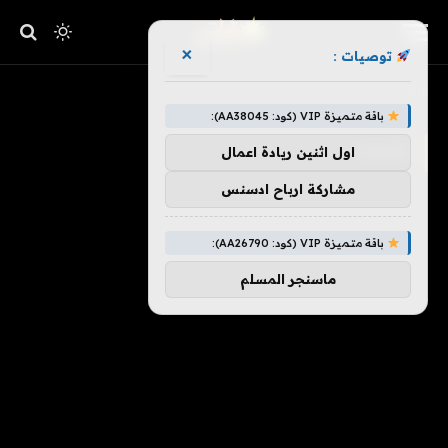
×
توصيات :
»
الرئيسية
تتحدث
باقة متميزة VIP (كود: AA38045):
تتحدث
اول اثنين ريادة اعمال
مشاركة ارباح ادسنس
باقة متميزة VIP (كود: AA26790):
ماسنجر المسلم