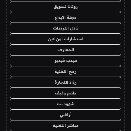
روتانا تسويق
مجلة الابداع
نادي الترددات
استشارات اون لاين
المعارف
هيدب فيديو
رمح التقنية
رذاذ التجارة
طعم وكيف
شهود نت
أركاني
مباشر التقنية