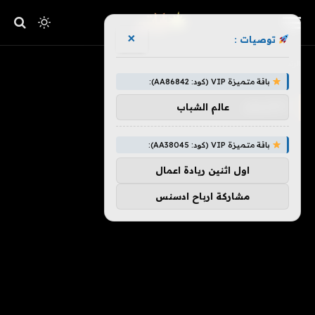
×
توصيات :
»
الرئيسية
تلفزيون
باقة متميزة VIP (كود: AA86842):
تلفزيون
عالم الشباب
باقة متميزة VIP (كود: AA38045):
اول اثنين ريادة اعمال
مشاركة ارباح ادسنس