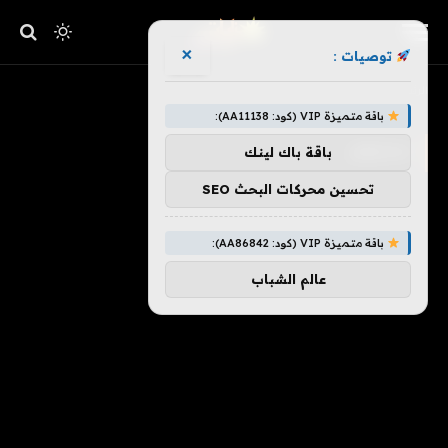
×
توصيات :
»
الرئيسية
ستيفن
باقة متميزة VIP (كود: AA11138):
ستيفن
باقة باك لينك
تحسين محركات البحث SEO
باقة متميزة VIP (كود: AA86842):
عالم الشباب