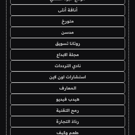
أناقة أنثى
متورخ
مدسن
روتانا تسويق
مجلة الابداع
نادي الترددات
استشارات اون لاين
المعارف
هيدب فيديو
رمح التقنية
رذاذ التجارة
طعم وكيف