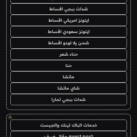
شدات ببجي اقساط
ايتونز امريكي اقساط
ايتونز سعودي اقساط
شحن يلا لودو اقساط
حناء شعر
حنا
ماتشا
شاي ماتشا
شدات ببجي تمارا
!
خدمات الباك لينك والجيست
guest post مقال ضيف