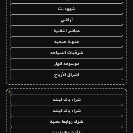
شهود نت
أركاني
مباشر التقنية
مدونة صحبة
شرقيات السياحة
موسوعة انوار
اشراق الأرباح
!
شراء باك لينك
شراء باك لينك
شراء روابط نصية
باقات باك لينك