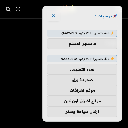
×
توصيات :
»
الرئيسية
عودة
باقة متميزة VIP (كود: AA26790):
عودة
ماسنجر المسلم
باقة متميزة VIP (كود: AA35872):
ضوء التعليمي
صحيفة برق
موقع اشراقات
موقع اشراق اون لاين
اركان سياحة وسفر