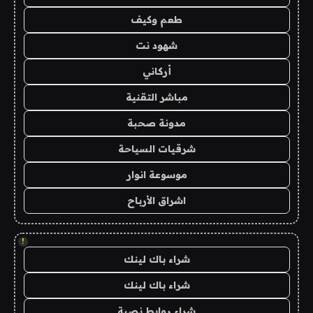
طعم وكيف
شهود نت
أركاني
مباشر التقنية
مدونة صحبة
شرقيات السياحة
موسوعة انوار
اشراق الأرباح
!
شراء باك لينك
شراء باك لينك
شراء روابط نصية