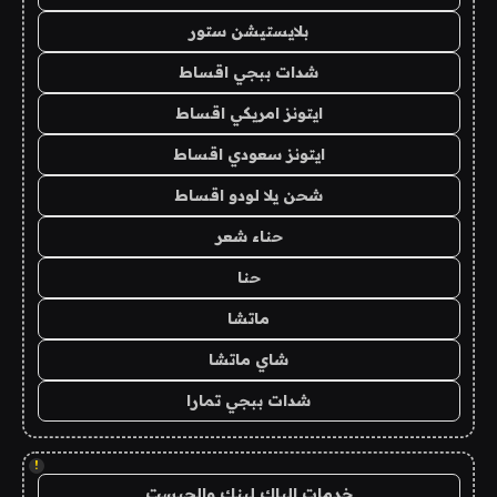
بلايستيشن ستور
شدات ببجي اقساط
ايتونز امريكي اقساط
ايتونز سعودي اقساط
شحن يلا لودو اقساط
حناء شعر
حنا
ماتشا
شاي ماتشا
شدات ببجي تمارا
!
خدمات الباك لينك والجيست