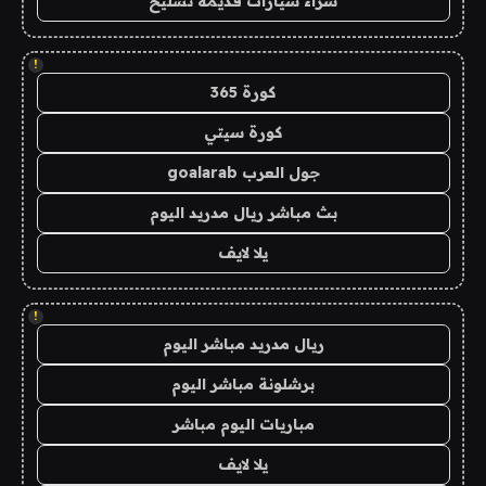
شراء سيارات قديمة تشليح
!
كورة 365
كورة سيتي
جول العرب goalarab
بث مباشر ريال مدريد اليوم
يلا لايف
!
ريال مدريد مباشر اليوم
برشلونة مباشر اليوم
مباريات اليوم مباشر
يلا لايف