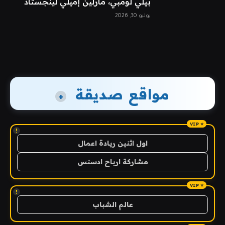
بيلي لومبي، مارلين إميلي لينجستاد
يوليو 30, 2026
مواقع صديقة
+
!
اول اثنين ريادة اعمال
مشاركة ارباح ادسنس
!
عالم الشباب