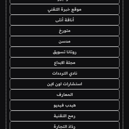
موقع خبرة التقني
أناقة أنثى
متورخ
مدسن
روتانا تسويق
مجلة الابداع
نادي الترددات
استشارات اون لاين
المعارف
هيدب فيديو
رمح التقنية
رذاذ التجارة