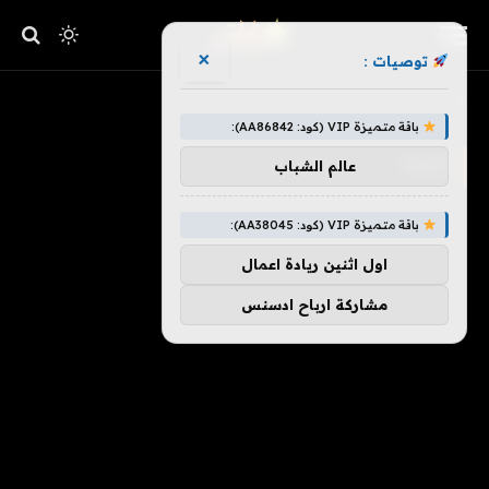
×
توصيات :
»
الرئيسية
كلمة
باقة متميزة VIP (كود: AA86842):
كلمة
عالم الشباب
باقة متميزة VIP (كود: AA38045):
اول اثنين ريادة اعمال
مشاركة ارباح ادسنس