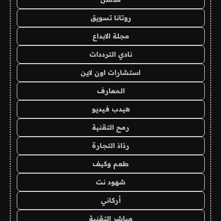
روتانا تسويق
مجلة الابداع
نادي الترددات
استشارات اون لاين
المعارف
هيدب فيديو
رمح التقنية
رذاذ التجارة
طعم وكيف
شهود نت
أركاني
مباشر التقنية