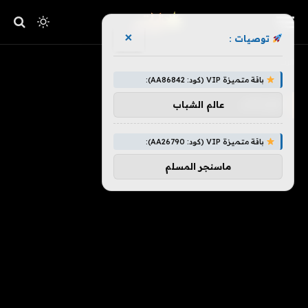
×
توصيات :
»
الرئيسية
مورغان
باقة متميزة VIP (كود: AA86842):
مورغان
عالم الشباب
باقة متميزة VIP (كود: AA26790):
ماسنجر المسلم