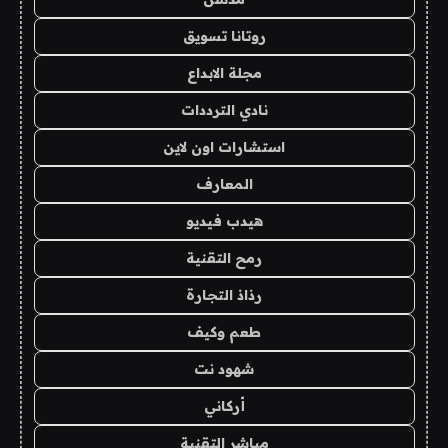
روتانا تسويق
مجلة الابداع
نادي الترددات
استشارات اون لاين
المعارف
هيدب فيديو
رمح التقنية
رذاذ التجارة
طعم وكيف
شهود نت
أركاني
مباشر التقنية