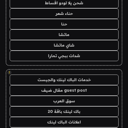
شحن يلا لودو اقساط
حناء شعر
حنا
ماتشا
شاي ماتشا
شدات ببجي تمارا
!
خدمات الباك لينك والجيست
guest post مقال ضيف
سوق العرب
باك لينك باقة 20
اعلانات الباك لينك