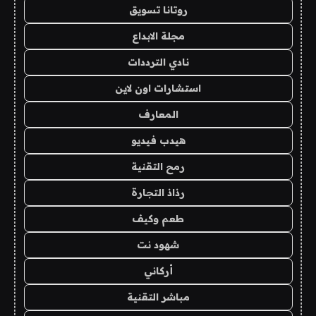
روتانا تسويق
مجلة الابداع
نادي الترددات
استشارات اون لاين
المعارف
هيدب فيديو
رمح التقنية
رذاذ التجارة
طعم وكيف
شهود نت
أركاني
مباشر التقنية