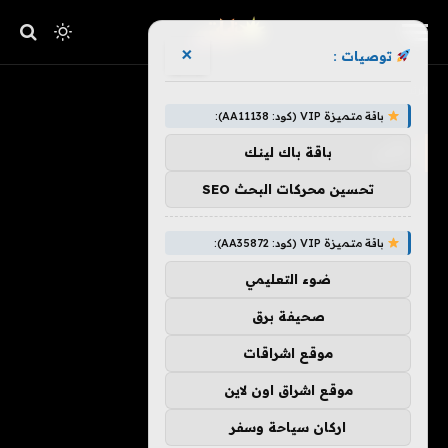
×
توصيات :
»
الرئيسية
يأتي
باقة متميزة VIP (كود: AA11138):
يأتي
باقة باك لينك
تحسين محركات البحث SEO
باقة متميزة VIP (كود: AA35872):
ضوء التعليمي
صحيفة برق
موقع اشراقات
موقع اشراق اون لاين
اركان سياحة وسفر