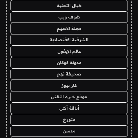
خيال التقنية
شوف ويب
مجلة الاسهم
الشرقية الاقتصادية
عالم الايفون
مدونة كوكان
صحيفة نهج
كار نيوز
موقع خبرة التقني
أناقة أنثى
متورخ
مدسن