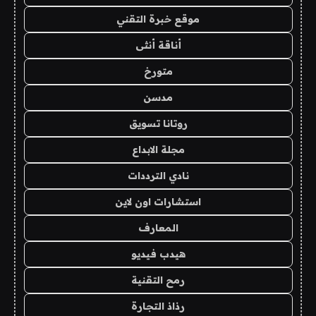
موقع خبرة التقني
أناقة أنثى
متورخ
مدسن
روتانا تسويق
مجلة الابداع
نادي الترددات
استشارات اون لاين
المعارف
هيدب فيديو
رمح التقنية
رذاذ التجارة