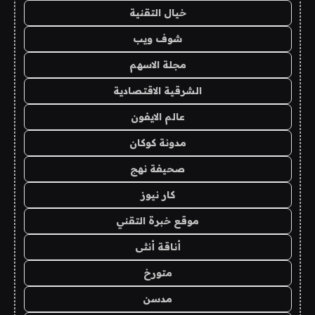
خيال التقنية
شوف ويب
مجلة الاسهم
الشرقية الاقتصادية
عالم الايفون
مدونة كوكان
صحيفة نهج
كار نيوز
موقع خبرة التقني
أناقة أنثى
متورخ
مدسن