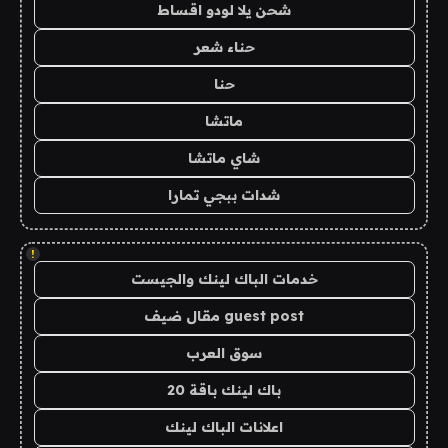
شحن يلا لودو اقساط
حناء شعر
حنا
ماتشا
شاي ماتشا
شدات ببجي تمارا
!
خدمات الباك لينك والجيست
guest post مقال ضيف
سوق العرب
باك لينك باقة 20
اعلانات الباك لينك