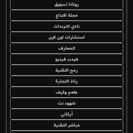
روتانا تسويق
مجلة الابداع
نادي الترددات
استشارات اون لاين
المعارف
هيدب فيديو
رمح التقنية
رذاذ التجارة
طعم وكيف
شهود نت
أركاني
مباشر التقنية