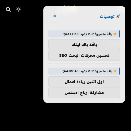
×
توصيات :
»
الرئيسية
يحث
باقة متميزة VIP (كود: AA11138):
يحث
باقة باك لينك
تحسين محركات البحث SEO
باقة متميزة VIP (كود: AA38045):
اول اثنين ريادة اعمال
مشاركة ارباح ادسنس