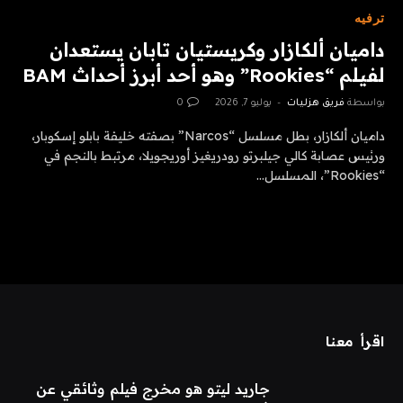
ترفيه
داميان ألكازار وكريستيان تابان يستعدان
لفيلم “Rookies” وهو أحد أبرز أحداث BAM
بواسطة
فريق هزليات
يوليو 7, 2026
0
داميان ألكازار، بطل مسلسل “Narcos” بصفته خليفة بابلو إسكوبار،
ورئيس عصابة كالي جيلبرتو رودريغيز أوريجويلا، مرتبط بالنجم في
“Rookies”، المسلسل…
اقرأ معنا
جاريد ليتو هو مخرج فيلم وثائقي عن