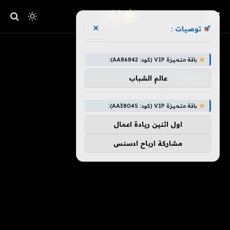
×
توصيات :
»
الرئيسية
يستعدان
باقة متميزة VIP (كود: AA86842):
يستعدان
عالم الشباب
باقة متميزة VIP (كود: AA38045):
اول اثنين ريادة اعمال
مشاركة ارباح ادسنس