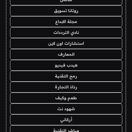
روتانا تسويق
مجلة الابداع
نادي الترددات
استشارات اون لاين
المعارف
هيدب فيديو
رمح التقنية
رذاذ التجارة
طعم وكيف
شهود نت
أركاني
مباشر التقنية