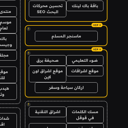
باقة باك لينك
تحسين محركات
منتدى 
البحث SEO
موسم 
لعام 026
!
ماسنجر المسلم
باك 
وجيست
!
مجلة 
ضوء التعليمي
صحيفة برق
موقع اشراقات
موقع اشراق اون
موقع
لاين
للت
اركان سياحة وسفر
هيدب
وتر
!
مسك الكلمات
اشراق التقنية
في قوقل
شدات
اق