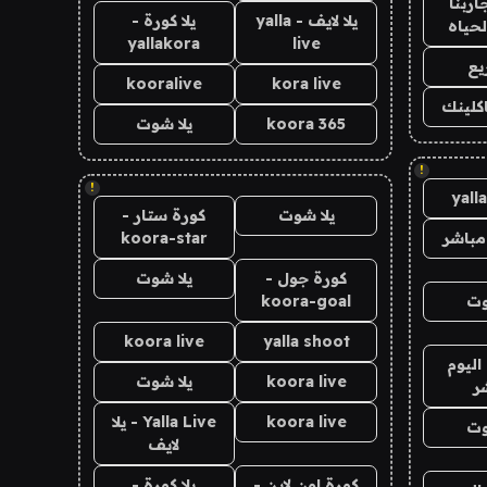
اربنا
يلا لايف - yalla
يلا كورة -
لحياه
yallakora
live
يع
kooralive
kora live
اكلينك
koora 365
يلا شوت
!
!
yall
يلا شوت
كورة ستار -
مباشر
koora-star
كورة جول -
يلا شوت
وت
koora-goal
koora live
yalla shoot
اليوم
koora live
يلا شوت
ر
koora live
Yalla Live - يلا
وت
لايف
كورة اون لاين -
يلا كورة -