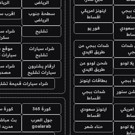
الرياض
الري
 ببجي
ايتونز امريكي
سطحة جنوب
اقرب س
ساط
اقساط
الرياض
 سعودي
فور يو
تشليح
شراء سي
ساط
سكرا
شدات
شدات ببجي عن
شراء سيارات
موقع ش
جي
طريق الايدي
تشليح
سيارات 
ا لودو
شحن لودو عن
ارقام يشترون
شراء سي
طريق الايدي
سيارات تشليح
مصدو
 ببجي
بطاقات ايتونز
شراء سيارات قديمة تشلي
شن ستور
شدات ببجي
اقساط
كورة 365
كورة س
 امريكي
ايتونز سعودي
ساط
اقساط
جول العرب
بث مباشر
goalarab
مدريد ا
ا لودو
حناء شعر
ساط