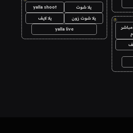
يلا شوت
yalla shoot
يلا شوت زون
يلا لايف
!
مباشر
yalla live
م
يف