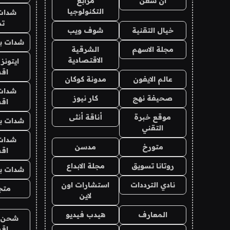
ان سفن
مرابع
التكنولوجيا
شدات
تم
خيال التقنية
شوف ويب
شدات بب
مجلة الاسهم
الشرقية
الاقتصادية
ايتونز
اق
عالم الايفون
مدونة كوكان
شدات
صحيفة نهج
كار نيوز
اق
موقع خبرة
أناقة أنثى
شدات بب
التقني
شدات
متورخ
مدسن
اق
روتانا تسويق
مجلة الابداع
شدات بب
نادي الترددات
استشارات اون
متجر 
لاين
المعارف
هيدب فيديو
شحن يل
اق