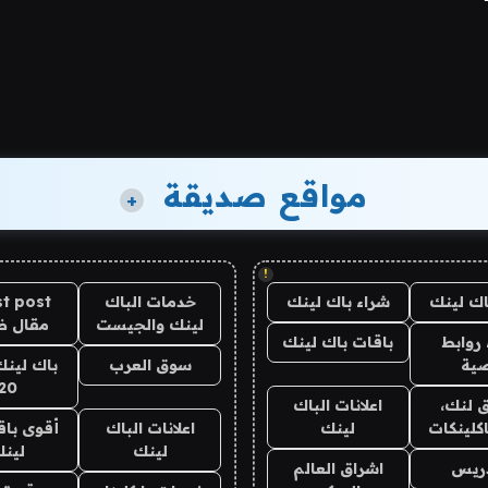
مواقع صديقة
+
!
اك لينك
شراء باك لينك
خدمات الباك
t post
لينك والجيست
مقال 
روابط
باقات باك لينك
ية
سوق العرب
باك لينك
20
 لنك،
اعلانات الباك
كلينكات
لينك
اعلانات الباك
أقوى باق
لينك
لين
دريس
اشراق العالم