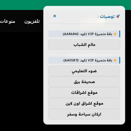
×
توصيات :
ترفيه
تلفزيون
منوعات
باقة متميزة VIP (كود: AA86842):
»
الرئيسية
Dragonwilds
عالم الشباب
DRAGONWILDS
باقة متميزة VIP (كود: AA35872):
ضوء التعليمي
صحيفة برق
موقع اشراقات
موقع اشراق اون لاين
اركان سياحة وسفر