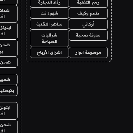
رمح التقنية
رذاذ التجارة
شدات
طعم وكيف
شهود نت
اق
أركاني
مباشر التقنية
ايتونز
اق
مدونة صحبة
شرقيات
السياحة
شحن 
بب
موسوعة انوار
اشراق الأرباح
شحن يل
شعبية
بلايستي
ايتونز
اق
شحن يل
اق