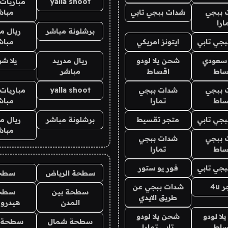
yalla shoot
مباريات 
 ببجي
شدات ببجي تابي
مباش
ارا
برشلونة مباشر
ريال م
جي تابي
ايتونز امريكي
مباش
 سعودي
شحن يلا لودو
ريال مدريد
يلا ش
ساط
اقساط
مباشر
 ببجي
شدات ببجي
yalla shoot
مباريات 
ساط
تمارا
مباش
جي تابي
متجر تقسيط
برشلونة مباشر
ريال م
مباش
 ببجي
شدات ببجي
ساط
تمارا
جي تابي
فور يو ستور
سطحة الرياض
سطح
4u
شدات ببجي عن
سطحة بين
سطح
طريق الايدي
المدن
هيدرو
ا لودو
شحن يلا لودو
سطحة شمال
سطحة 
ساط
تابي تمارا