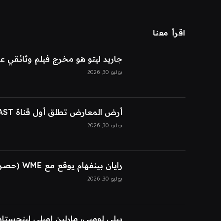
اقرأ معنا
جاريد ليتو هو مخرج فيلم وثائقي 
يوليو 30, 2026
أرض المعارض تطلق أول قناة FAST حصرية للذكاء الاصطناعي
يوليو 30, 2026
رايان بينغهام يوقع مع WME (حصريًا)
يوليو 30, 2026
بيلي لومبي، مارلين إميلي لينجستاد