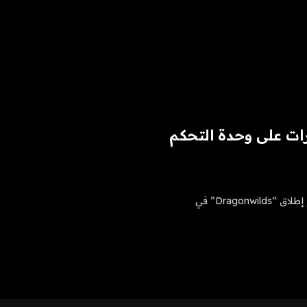
RuneScape Drago: تغييرات على وحدة التحكم
يقترب إصدار أحدث فصل في سلسلة “RuneScape” بسرعة مع إطلاق “Dragonwilds” في