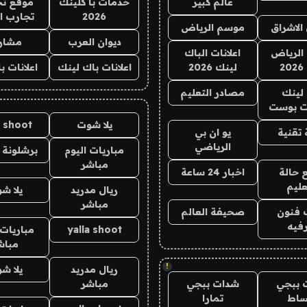
عالم كبير
خدمات با كلينك
موقع تج
2026
تجارب ا
الاشراق
موسم الرياض
ديوان العرب
مشار
الرياض
اعلانات الباك
2
لينك 2026
اعلانات باك لينك
اعلانات ب
لينك
مصادر التعليم
 بوست
يلا شوت
a shoot
تقنية
يو ان بي
الرياضي
مباريات اليوم
برشلونة 
مباشر
 حالة
اخبار 24 ساعة
عليم
ريال مدريد
يلا ش
مباشر
 فنون
صحيفة العالم
فيه
yalla shoot
مباريات 
مباش
!
ريال مدريد
يلا ش
 ببجي
شدات ببجي
مباشر
ساط
تمارا