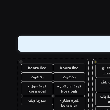
!
!
koora live
koora live
gues
ضيف
يلا شوت
يلا شوت
 باقة
كورة اون لاين -
كورة جول -
kora goal
kora onli
ة باك
كورة ستار -
سوريا لايف
ك
kora star