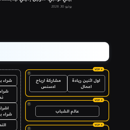
يوليو 30, 2026
!
شراء ب
اول اثنين ريادة
مشاركة ارباح
اعمال
ادسنس
شراء 
نص
!
اشراق
عالم الشباب
شراء با
الت
!