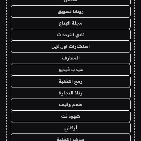
روتانا تسويق
مجلة الابداع
نادي الترددات
استشارات اون لاين
المعارف
هيدب فيديو
رمح التقنية
رذاذ التجارة
طعم وكيف
شهود نت
أركاني
مباشر التقنية