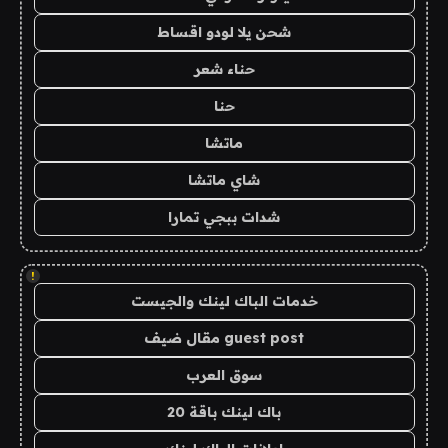
شحن يلا لودو اقساط
حناء شعر
حنا
ماتشا
شاي ماتشا
شدات ببجي تمارا
!
خدمات الباك لينك والجيست
guest post مقال ضيف
سوق العرب
باك لينك باقة 20