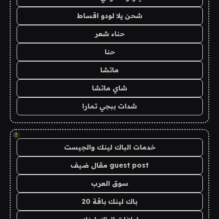
شحن يلا لودو اقساط
حناء شعر
حنا
ماتشا
شاي ماتشا
شدات ببجي تمارا
!
خدمات الباك لينك والجيست
guest post مقال ضيف
سوق العرب
باك لينك باقة 20