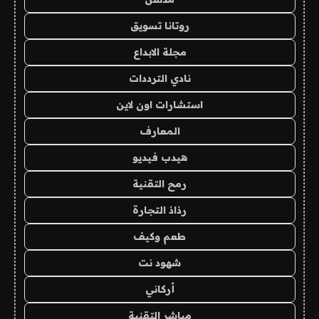
روتانا تسويق
مجلة الابداع
نادي الترددات
استشارات اون لاين
المعارف
هيدب فيديو
رمح التقنية
رذاذ التجارة
طعم وكيف
شهود نت
أركاني
مباشر التقنية