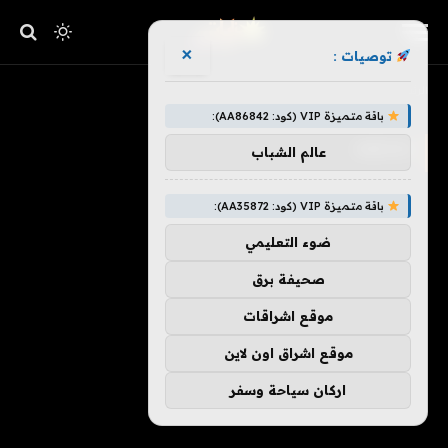
×
توصيات :
»
الرئيسية
Green
باقة متميزة VIP (كود: AA86842):
GREEN
عالم الشباب
باقة متميزة VIP (كود: AA35872):
ضوء التعليمي
صحيفة برق
موقع اشراقات
موقع اشراق اون لاين
اركان سياحة وسفر