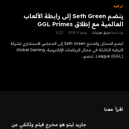
ترفيه
ينضم Seth Green إلى رابطة الألعاب
العالمية مع إطلاق GGL Primes
بواسطة
فريق هزليات
يوليو 9, 2026
0
انضم الممثل والمنتج Seth Green إلى المجلس الاستشاري لشركة
الترفيه الناشئة في مجال الرياضات الإلكترونية، Global Gaming
League (GGL). تنضم…
اقرأ معنا
جاريد ليتو هو مخرج فيلم وثائقي عن