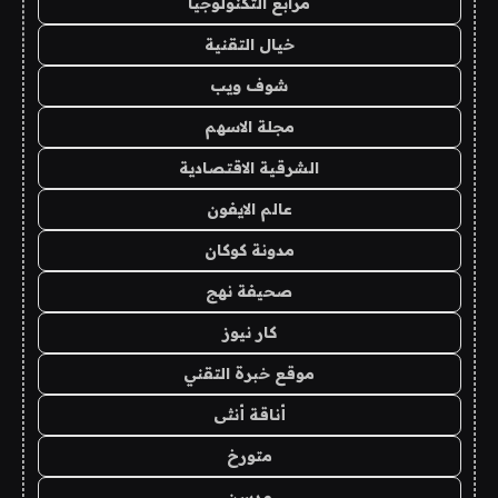
مرابع التكنولوجيا
خيال التقنية
شوف ويب
مجلة الاسهم
الشرقية الاقتصادية
عالم الايفون
مدونة كوكان
صحيفة نهج
كار نيوز
موقع خبرة التقني
أناقة أنثى
متورخ
مدسن