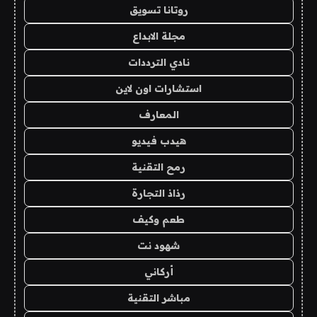
روتانا تسويق
مجلة الابداع
نادي الترددات
استشارات اون لاين
المعارف
هيدب فيديو
رمح التقنية
رذاذ التجارة
طعم وكيف
شهود نت
أركاني
مباشر التقنية