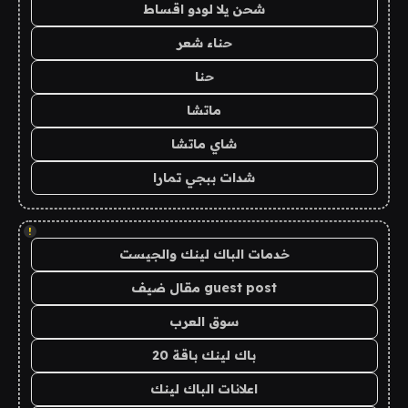
شحن يلا لودو اقساط
حناء شعر
حنا
ماتشا
شاي ماتشا
شدات ببجي تمارا
!
خدمات الباك لينك والجيست
guest post مقال ضيف
سوق العرب
باك لينك باقة 20
اعلانات الباك لينك