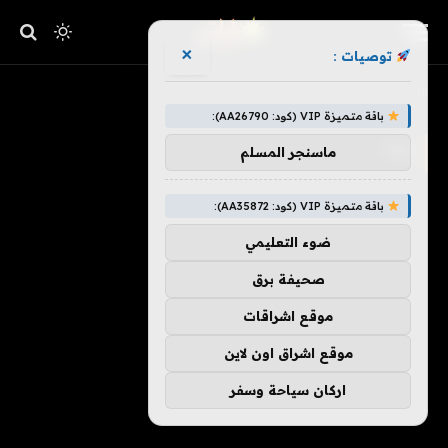
×
توصيات :
»
الرئيسية
Raj
باقة متميزة VIP (كود: AA26790):
RAJ
ماسنجر المسلم
باقة متميزة VIP (كود: AA35872):
ضوء التعليمي
صحيفة برق
موقع اشراقات
موقع اشراق اون لاين
اركان سياحة وسفر