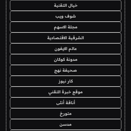
خيال التقنية
شوف ويب
مجلة الاسهم
الشرقية الاقتصادية
عالم الايفون
مدونة كوكان
صحيفة نهج
كار نيوز
موقع خبرة التقني
أناقة أنثى
متورخ
مدسن