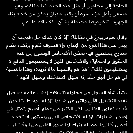
الحاجة إلى محامين أو مثل هذه الخدمات المكلفة، وهو
مسعى يأمل مؤسسوه أن يقدم معيارًا يمكن من خلاله بناء
الجهود التنظيمية المحتملة بشأن الذكاء الاصطناعي.
وقال سودربيرغ في مقابلة: “إذا كان هناك حل، فيجب أن
يبنى على هذا النوع من الإطار، وإلا فسوف نقوم بإنشاء نظام
متدرج يستطيع فيه بعض الأشخاص الوصول إلى هذه
الحقوق والحماية، والأشخاص الذين لا يستطيعون الدفع لا
يستطيعون ذلك”. “هذا هو بالضبط ما لا نريده، وهذا بالنسبة
لي هو حل أنيق حقًا. إنه سهل الاستخدام وسهل الفهم.”
نشأ نشأة السجل من محاولة Hexum إنشاء علامة تسجيل
تقدم التشغيل الآلي والتي من شأنها “إزالة الوسطاء” الذين
قد يستغلون الفنانين. لكن الكثير من عملها أصبح يتمثل في
إصدار إشعارات الإزالة للأشخاص الذين يسيئون استخدام
أعمال فنانيها، مما لم يترك لها سوى القليل من الوقت لبناء
الكود اللازم لشركة التسجيلات وتسليط الضوء على مدى