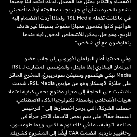
الانقسام والتكاثر بمثل هذا المعدل، لذلك أعتقد أننا جميعًا
نشعر بالحيرة بشأن أي جزء يجب معالجته أولاً. ما أعجبني
في ما كانت تفعله RSL Media ولماذا أردت الانضمام إليه
هو أنهم كانوا يقدمون معيارًا مفتوحًا بسيطًا غير هادف
للربح، وهو حل، يمكن للأشخاص الدخول فيه عندما
يتفاوضون مع أي شخص.”
وفي حديثها أمام البرلمان الأوروبي إلى جانب عضو
البرلمان البلغاري إيفا مايدل، والمؤسس المشارك لـ RSL
Media نيكي هيكسوم وستيفن سودربيرغ، المخرج الحائز
على جائزة الأوسكار وهو من مؤيدي RSL Media، شددت
بلانشيت على الحاجة إلى معيار مفتوح يحمي كيفية اعتماد
هويات الأشخاص بواسطة تكنولوجيا الذكاء الاصطناعي.
حصلت الشركة، التي يرمز اختصارها إلى “الترخيص
البسيط حقًا”، على دعم بعض الأسماء الأكثر جرأة في
صناعة الترفيه، بما في ذلك توم هانكس، وإيما طومسون،
وخافيير بارديم. انضمت CAA أيضًا إلى المشروع كشريك.