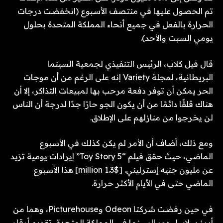
تم الحصول عليها في منتصف الأسبوع (انخفضت درجات
الحرارة بالفعل في جميع أنحاء المملكة المتحدة بحلول
يومي السبت والأحد).
قال فيل كلاب، الرئيس التنفيذي لجمعية السينما
البريطانية، لمجلة Variety إنه على الرغم من أن موجات
الحر يمكن أن توفر دفعة مرحب بها لمبيعات التذاكر، إلا أن
هناك قلقًا دائمًا من أن يكون الجو حارًا جدًا لدرجة أن الناس
لن يخرجوا من منازلهم على الإطلاق.
ومع ذلك، أضاف أن الأمر لم يكن كذلك في الأسبوع
الماضي، حيث حقق فيلم “Toy Story 5” إيرادات يومية تزيد
عن مليون جنيه إسترليني. [$1.3 million] هذا الأسبوع
الماضي حتى في الأيام الأكثر حرارة.
في حين رفضت شركتا Odeon وPicturehouse، وهما من
أبرز سلاسل دور السينما في المملكة المتحدة، تقديم أرقام