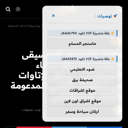
×
توصيات :
»
»
الرئيسية
ترفيه
Tidal لتصنيف الموسيقى المولدة بواسطة الذكاء الاصطناعي، وحظر الإتاوات من تدفقات الأغاني المدعومة بالذكاء الاصطناعي
باقة متميزة VIP (كود: AA26790):
ترفيه
ماسنجر المسلم
Tidal لتصنيف الموسيقى
باقة متميزة VIP (كود: AA35872):
المولدة بواسطة الذكاء
ضوء التعليمي
الاصطناعي، وحظر الإتاوات
صحيفة برق
من تدفقات الأغاني المدعومة
موقع اشراقات
بالذكاء الاصطناعي
موقع اشراق اون لاين
بواسطة
فريق هزليات
يونيو 29, 2026
لا توجد تعليقات
اركان سياحة وسفر
3 دقائق