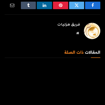
فيسبوك
تويتر
بينتيريست
لينكدإن
Tumblr
البريد
الإلكترو
فريق هزليات
موقع
الويب
المقالات
ذات الصلة