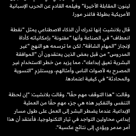
لينون: المقابلة الأخيرة” وفيلمه القادم عن الحرب الإسبانية
الأمريكية بطولة فاغنر مورا.
قال بلانشيت
إنها تدرك أن الذكاء الاصطناعي يمثل “نقطة
انعطاف” في الصناعة وأنها “مفتونة” بإمكانياته كأداة
لإنجاز “المهام الشاقة”. لكن ما ترسمه هو النهج “غير
المدروس” من قبل بعض الذين يعتقدون أن “الموافقة
البشرية تعيق إبداعك”، مما يزيد من خطر الاستخدام غير
المصرح به لأصوات الناس وأمثالهم، ويستلزم “التسوية
والمحادثة” في كيفية اعتمادها.
وقالت: “هذا التوقف مهم حقًا”. وقالت بلانشيت: “إن لحظة
التنفس والتفكير هذه هي جزء مهم حقًا من العملية
الإبداعية. عندما يضطر البشر إلى العمل على طول مسار
إبداعي محاولين التواجد في تيار التكنولوجيا، فأعتقد أن هذا
أمر مدمر ويؤدي إلى نتائج عكسية”.