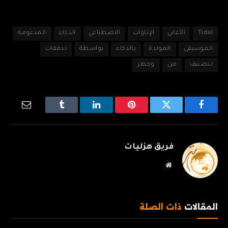
Tidal
الأغاني
الإتاوات
الاصطناعي
الذكاء
المدعومة
الموسيقى
المولدة
بالذكاء
بواسطة
تدفقات
لتصنيف
من
وحظر
فيسبوك
تويتر
بينتيريست
لينكدإن
Tumblr
البريد
الإلكترو
فريق هزليات
موقع
الويب
المقالات
ذات الصلة