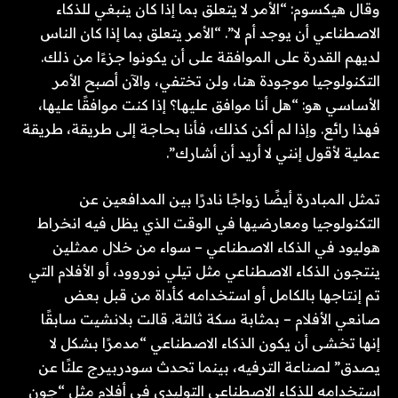
وقال هيكسوم: “الأمر لا يتعلق بما إذا كان ينبغي للذكاء
الاصطناعي أن يوجد أم لا”. “الأمر يتعلق بما إذا كان الناس
لديهم القدرة على الموافقة على أن يكونوا جزءًا من ذلك.
التكنولوجيا موجودة هنا، ولن تختفي، والآن أصبح الأمر
الأساسي هو: “هل أنا موافق عليها؟ إذا كنت موافقًا عليها،
فهذا رائع. وإذا لم أكن كذلك، فأنا بحاجة إلى طريقة، طريقة
عملية لأقول إنني لا أريد أن أشارك”.
تمثل المبادرة أيضًا زواجًا نادرًا بين المدافعين عن
التكنولوجيا ومعارضيها في الوقت الذي يظل فيه انخراط
هوليود في الذكاء الاصطناعي – سواء من خلال ممثلين
ينتجون الذكاء الاصطناعي مثل تيلي نوروود، أو الأفلام التي
تم إنتاجها بالكامل أو استخدامه كأداة من قبل بعض
صانعي الأفلام – بمثابة سكة ثالثة. قالت بلانشيت سابقًا
إنها تخشى أن يكون الذكاء الاصطناعي “مدمرًا بشكل لا
يصدق” لصناعة الترفيه، بينما تحدث سودربيرج علنًا عن
استخدامه للذكاء الاصطناعي التوليدي في أفلام مثل “جون