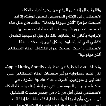
وقال تايدال إنه على الرغم من وجود أدوات الذكاء
الاصطناعي في الإنتاج الموسيقي لبعض الوقت، إلا أنها
أصبحت مؤخرًا “أكثر شيوعًا وتقدمًا”. لذلك، فإن مثل هذه
التصنيفات ضرورية، وتخطط الخدمة لبدء تسمياتها
الإلزامية بأغاني تم إنشاؤها بالكامل قبل توسيعها لتشمل
الأغاني التي تم إنشاؤها بشكل كبير باستخدام الذكاء
الاصطناعي “حيث أصبحت طرق اكتشاف الذكاء الاصطناعي
أكثر موثوقية”.
وتختلف هذه الخطوة عن متطلبات Spotify وApple Music،
التي تضع مسؤولية توفير ملصقات الذكاء الاصطناعي على
الفنانين والموزعين. أخبرت Apple Music الشركاء في
مذكرة مارس أن الموسيقى التي تم إنشاؤها بواسطة الذكاء
الاصطناعي تمثل أقل من 1٪ من جميع عمليات التشغيل
كل أسبوع، وأن لديها أدوات داخلية لاكتشاف ما إذا كانت
أعمال الفنانين قد تم إنشاؤها بواسطة الذكاء الاصطناعي،