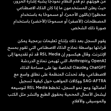
من هويتهم. ثم قدم النظام نموذجًا يشبه إشارة المرور،
حيث يعلن المستخدمون ما إذا كان الذكاء الاصطناعي
محظورًا (باللون الأحمر)، أو مسموحًا به باستخدام
المصطلحات (الأصفر) أو مسموحًا (الأخضر) باستخدام
صورة ذلك الشخص.
يقوم السجل بعد ذلك بإنتاج تعليمات برمجية يمكن
قراءتها بواسطة نماذج الذكاء الاصطناعي التي تقوم بمسح
الإنترنت. وقال هيكسوم إن RSL Media قد تم تقديمها إلى
OpenAI وAnthropic، التي تهيمن نماذج الدردشة
ChatGPT وClaude الخاصة بها على مساحة الذكاء
الاصطناعي، وقد تحدثت المنظمة على نطاق واسع مع
SAG-AFTRA ووكالات المواهب حول كيفية تسجيل
أعضائها. ومع نمو السجل، تخطط RSL Media لتوسيعه
ليشمل الأعمال المحمية بحقوق الطبع والنشر مثل الكتب
والموسيقى والأفلام.