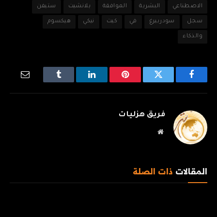
الاصطناعي
البشرية
الموافقة
بلانشيت
ستيفن
سجل
سودربيرغ
في
كيت
نيكي
هيكسوم
والذكاء
فيسبوك
تويتر
بينتيريست
لينكدإن
Tumblr
البريد
الإلكترو
فريق هزليات
موقع
الويب
المقالات
ذات الصلة