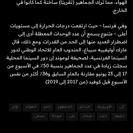
الهواء، مما ترك الجماهير (تقريبًا) ساخنة كما كانوا في
الخارج.
وفي فرنسا – حيث ارتفعت درجات الحرارة إلى مستويات
أعلى –
متنوع
يسمع أن عدد الوحدات المعطلة أدى إلى
اضطرار العديد منها إلى الحد من القدرات. ومع ذلك، قال
مارك أوليفييه سيباغ، المندوب العام للاتحاد الوطني لدور
السينما الفرنسية، لصحيفة لوموند إن دور السينما المحلية
سجلت زيادة في عدد الجماهير بنسبة 50٪ في الأسبوع من
17 إلى 23 يونيو مقارنة بالعام السابق و36٪ أكثر من نفس
الأسبوع قبل كوفيد (من 2017 إلى 2019).
إلى
الأوروبية
التذاكر
الجمهور
الحر
الهواء
تؤثر
تكييف
حيث
شباك
على
موجة
يسعى