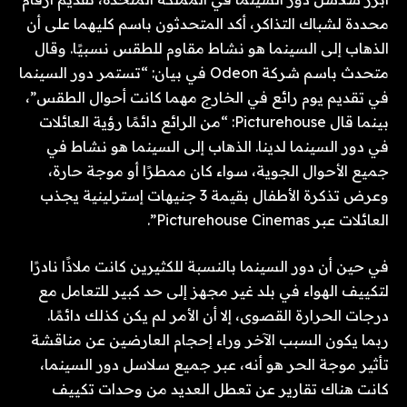
محددة لشباك التذاكر، أكد المتحدثون باسم كليهما على أن
الذهاب إلى السينما هو نشاط مقاوم للطقس نسبيًا. وقال
متحدث باسم شركة Odeon في بيان: “تستمر دور السينما
في تقديم يوم رائع في الخارج مهما كانت أحوال الطقس”،
بينما قال Picturehouse: “من الرائع دائمًا رؤية العائلات
في دور السينما لدينا. الذهاب إلى السينما هو نشاط في
جميع الأحوال الجوية، سواء كان ممطرًا أو موجة حارة،
وعرض تذكرة الأطفال بقيمة 3 جنيهات إسترلينية يجذب
العائلات عبر Picturehouse Cinemas”.
في حين أن دور السينما بالنسبة للكثيرين كانت ملاذًا نادرًا
لتكييف الهواء في بلد غير مجهز إلى حد كبير للتعامل مع
درجات الحرارة القصوى، إلا أن الأمر لم يكن كذلك دائمًا.
ربما يكون السبب الآخر وراء إحجام العارضين عن مناقشة
تأثير موجة الحر هو أنه، عبر جميع سلاسل دور السينما،
كانت هناك تقارير عن تعطل العديد من وحدات تكييف