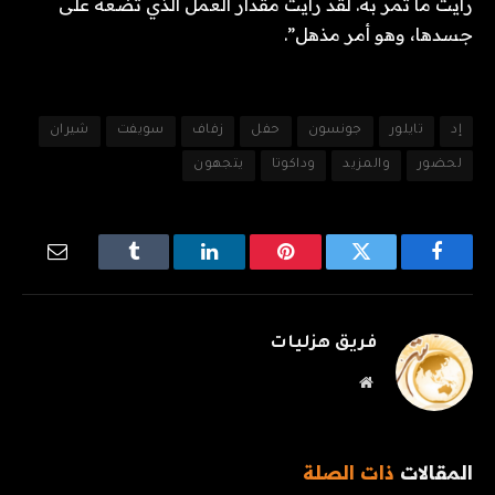
رأيت ما تمر به. لقد رأيت مقدار العمل الذي تضعه على
جسدها، وهو أمر مذهل”.
إد
تايلور
جونسون
حفل
زفاف
سويفت
شيران
لحضور
والمزيد
وداكوتا
يتجهون
فيسبوك
تويتر
بينتيريست
لينكدإن
Tumblr
البريد
الإلكترو
فريق هزليات
موقع
الويب
المقالات
ذات الصلة