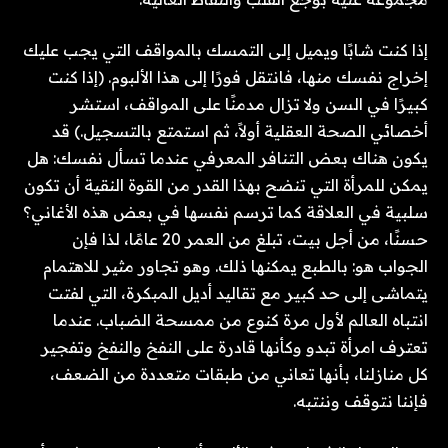
إذا كنت شابًا ويميل إلى التمسك بالمواقف التي يجب عليك
إخراج نفسك منها، فانتقل فورًا إلى هذا الألبوم. (إذا كنت
كبيرًا في السن ولا تزال مدمنًا على المواقف، استشر
أخصائي الصحة العقلية أولاً، ثم استمتع بالتسجيل.) قد
يكون هناك بعض التنافر المعرفي عندما تسأل نفسك: هل
يمكن للمرأة التي تنضح بهذا القدر من القوة النقية أن تكون
سلبية في العلاقة كما ترسم نفسها في بعض هذه الأغاني؟
حسنًا، من أجل بيت، تبلغ من العمر 20 عامًا، لذا فإن
الجواب هو: بالطبع يمكنها ذلك. وهو تجاور مثير للاهتمام
يتماشى إلى حد كبير مع تقاليد أديل المبكرة، التي لفتت
انتباه العالم لأول مرة كنوع من ممسحة الضباب. عندما
تعترف امرأة تبدو وكأنها قادرة على النفخ والنفخ وتفجير
كل منازلنا، بأنها تعاني من طبقات متعددة من الضعف،
فإننا نتوقف وننتبه.