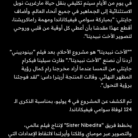
في يوم من الأيام سيتم تكليفي بنقل حياة مارغريت نوبل
الاستثنائية إلى الجماهير في جميع أنحاء العالم. وأضاف
جايتلي: “بمباركة سوامي فيفيكاناندا ومهمة راماكريشنا،
أقطع عهدًا مقدسًا بأن أعطي كل أوقية من قلبي وروحي
لتصوير الأخت نبيديتا”.
“”الأخت نبيديتا” هو مشروع الأحلام. بعد فيلم “بينودييني”
أردنا أن نصنع “الأخت نبيديتا”.” طارت سيلينا فيكرام
جايتلي من النمسا عندما أراد مخرجنا رام كمال رؤية
المظهر النهائي. وقالت المنتجة أريترا داس: “لقد فوجئنا
برؤية التحول”.
تم الكشف عن المشروع في 4 يوليو، بمناسبة الذكرى الـ
124 لوفاة سوامي فيفيكاناندا.
يخطط فريق “Sister Nibedita” لإنتاج فيلم عالمي،
والتصوير عبر مومباي وكلكتا وأيرلندا لالتقاط الإعدادات التي