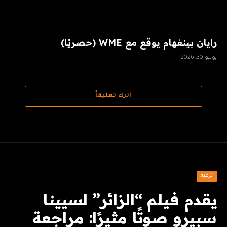
رايان بينغهام يوقع مع WME (حصريًا)
يوليو 30, 2026
اترك تعليقاً
ترفيه
يقدم فيلم “الزائر” لسيينا
سبيرو صوتًا مثيرًا: مراجعة