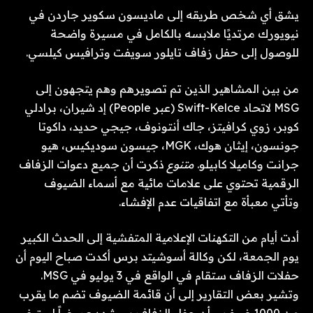
يشق أي شخص طريقه إلى ماديسون سكوير جاردن في
نيويورك مرتديًا ملابسه بالكامل في مسيرة واضحة
للوصول إلى حفل زفاف تايلور سويفت وترافيس كيلسي.
من بين المشاهير الذين تم تصويرهم وهم يتجهون إلى
MSG لاتحاد Swift-Kelce (عبر People) إد شيران، برادلي
كوبر، زوي كرافيتز، جاك أنتونوف، جيجي حديد، داكوتا
جونسون، إيثان هوك، MGK، جيسون سوديكيس، هيو
جرانت وكاميلا كابيلو.
متنوع
ذكرت أن جميع دعوات الزفاف
الرقمية تحتوي على علامات مائية مع أسماء الضيوف
وتأتي معبأة مع اتفاقيات عدم الإفشاء.
أدت أيام من التكهنات الإعلامية المتفشية إلى الحدث الكبير
يوم الجمعة، لكن وكالة أسوشيتد برس أكدت صباح اليوم أن
حفلات الزفاف ستقام في الواقع في 3 يوليو في MSG.
وتشير بعض التقارير إلى أن قائمة الضيوف تضم ما يقرب