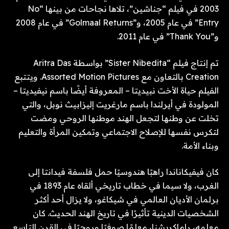
2003 في فيلم “جناشين”، تلاها نجاحات من بينها “No
Entry” في عام 2005، و”Golmaal Returns” في عام 2008
و”Thank You” في عام 2011.
تم إنتاج فيلم “Sister Nibedita” بواسطة Aritra Das
Creation بالتعاون مع Assorted Motion Pictures. ويتتبع
الفيلم حياة الأخت نبيديتا – المعروفة أيضًا باسم نيفيديتا –
المولودة في أيرلندا باسم مارغريت إليزابيث نوبل، والتي
تخلت عن وطنها لتجعل الهند موطنها الروحي ومضت
لتكرس نفسها للإصلاح الاجتماعي وتمكين المرأة والتعليم
وبناء الأمة.
كان فيفيكاناندا راهبًا هندوسيًا حمل فلسفة فيدانتا إلى
الغرب، ولا سيما في خطاب تاريخي ألقاه عام 1893 في
برلمان الأديان العالمي في شيكاغو، ولا يزال أحد أكثر
الشخصيات الدينية تأثيرًا في تاريخ الهند الحديث. كان
معلمه، راماكريشنا، معلمًا صوفيًا وروحيًا في القرن التاسع