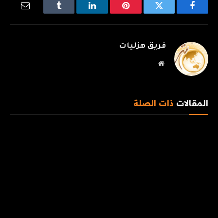
فيسبوك
تويتر
بينتيريست
لينكدإن
Tumblr
البريد
الإلكترو
فريق هزليات
موقع
الويب
المقالات
ذات الصلة