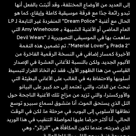
إلى العديد من الأوضاع المختلفة، وقد أثبتت بالفعل أنها
تبدو رائعة جدًا مع فرقة موسيقية كاملة وإيقاع، كما هو
الحال مع أغنية “Dream Police” المنفردة غير التابعة لـ LP
العام الماضي أو الأغنية الشبيهة بـ Amy Winehouse التي
ساهمت بها في الموسيقى التصويرية لـ “Devil Wears
Prada 2″ و”Material Lover”. تم تضمين هذه النغمة
الأخيرة كمسار إضافي في النسخة الرقمية الفاخرة من
الألبوم الجديد. ولكن بالنسبة للأغاني العشرة في الإصدار
القياسي من هذا الظهور الأول، فقد تم اتخاذ القرار لتبسيط
أسلوبها والاحتفاظ به في الغالب على الأغاني البطيئة التي
تبحث عن الذات، والتي تعتمد إلى حد كبير على البيانو
والأوركسترا، والتي تزيد من مزاج تلك الأغنية الناجحة حول
التل الذي يستحق الموت. أنا متشوق لسماع سبيرو توسع
نطاقها الأسلوبي إلى البوب، في مرحلة ما. لكن في الوقت
الحالي، أنا أكثر حرصًا عليها لمواصلة التنقيب في هذا الوريد
الذي ضربته، عندما تكون المكافأة هي “الزائر”، وهي
مجموعة غنية بوجع القلب والنقاط العالية.