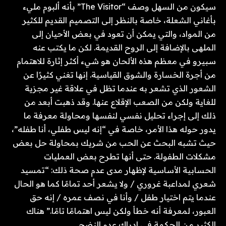
سيكون من السهل وصف “The Visitor” بأنه ألبوم مليء
بأغاني الشعلة، خاصة بالنظر إلى التصميم القديم للكثير
من المواد، والتي يمكن أن تعود في بعض الأحيان إلى
الملهى بالإضافة إلى الروح القديمة. لكن ما يكتب عنه
سبيرو في معظم هذه الألحان هو شيء أكثر إثارة للاهتمام
من أجرة الخسارة والشوق القياسية. إنها تغني كثيرًا عن
الشعور الذي تشعر به عندما تظل في علاقة غير مجزية
للغاية ولكن من الصعب الإقلاع عنها. وقد ذهبت أبعد من
ذلك إلى إجراء تحليل نفسي لنفسها ومحاولة معرفة ما
يدور حوله هذا الأمر، خاصة في “إنه ليس طفلي، أنا طفله”،
حيث تشبه البحث عن الحب من شريك بمحاولة حل بعض
مشكلات الطفولة. حتى أنها تطرح بعض العمليات
الحسابية الأساسية لإظهار مدى عدم صحة ذلك: “تمسيد
شعري لمداعبة غروري / ولا يشعر أحد تمامًا كما هو الحال
عندما يتم اختيار طفل / وأنا في نصف عمره / إنه حق
العبور، لمعرفة أنه خطأ ولكن ليس اهتمامًا تامًا.” هناك
الكثير من الحكمة في إدراك عدم النضج.