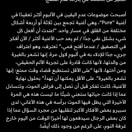
أصبحت موضوعات عدم اليقين في الألبوم أكثر تعقيدًا في
أغنية “Pure”، وهي أغنية تجمع بين ثلاثة أو أربعة أشكال
مختلفة من القلق في مسار واحد. “اعتدت أن أفعل كل
شيء بشكل نقي جدًا / لم يعد حب الأغنية أكثر / الآن أفكر
في التصفيق / عندما أفتح فمي،” تعترف، وهو اعتراف
جريء جدًا للإدلاء به في ألبوم لاول مرة. إنها تشعر بالغيرة
من والدتها، لأنها كانت قادرة على تجربة الألم الحقيقي،
ومن أختها، لأنها “على الأقل تستطيع قضاء وقت ممتع؛ إنها
تشعر بالغيرة”. على الأقل يمكنها أن تهدأ.” بحلول نهاية
الأغنية، كانت تفكر قبل أن تصل إلى فراش الموت، وتتساءل
عما إذا كانت حياتها ستعني شيئًا ما. ليست هذه هي المرة
الأخيرة التي يطل فيها الموت برأسه في هذه الأغاني؛ لدى
سبيرو بعض الأفكار الأكبر لتقليها من مجرد السؤال عما إذا
كان بعض الرجال سيدفعون لها أخيرًا الوقت من اليوم خارج
غرفة النوم، على الرغم من وجود ذلك أيضًا.