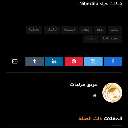
شكلت حياة Nibedita.
الأخت
بدور
تعود
تلميذة
جايتلي
سيلينا
فيفيكاناندا
نبيديتا
فيسبوك
تويتر
بينتيريست
لينكدإن
Tumblr
البريد
الإلكترو
فريق هزليات
موقع
الويب
المقالات
ذات الصلة