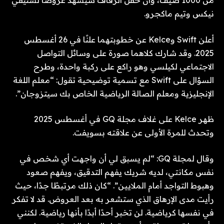
من 1000 ضيف، وأن حفل الزفاف سيشهد عروضاً لستيفي
نيكس وتيم ماكجرو.
أعلن Swift وKelce عن خطوبتهما علنًا في 26 أغسطس
2025. وقد شارك كلاهما صورة على وسائل التواصل
الاجتماعي لكيلسي وهو راكع على ركبة واحدة، وطرح
السؤال على Swift مع تسمية توضيحية تقول: “معلم اللغة
الإنجليزية ومعلم الصالة الرياضية الخاص بك سيتزوجان”.
ظهر Kelce على غلاف مجلة GQ في أغسطس 2025
وتحدث للمرة الأولى عن علاقته بسويفت.
وقال لمجلة GQ: “لم يسبق لي أن واجهت أي شخص في
نفس مكانتي، لديه شريك يفهم التدقيق، ويفهم صعود
وهبوط التواجد أمام الملايين”. “كان ذلك مرتبطًا جدًا، حيث
رأيت مدى الإرهاق الذي ستشعر به بعد العروض. قد لا تفكر
في نفسها كرياضية. لن تخبر أحدًا أبدًا بأنها رياضية. لكنني