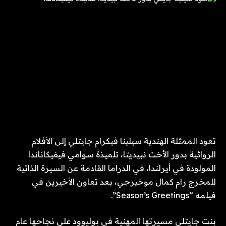
تعود الممثلة الهندية سيلينا فيكرام جايتلي إلى الأفلام
الروائية بدور الأخت نبيديتا، تلميذة سوامي فيفيكاناندا
المولودة في أيرلندا، في الدراما القادمة عن السيرة الذاتية
للمخرج رام كمال موخيرجي، بعد تعاون الأخيرين في
فيلمه “Season’s Greetings”.
بنت جايتلي مسيرتها المهنية في بوليوود على نجاحها عام