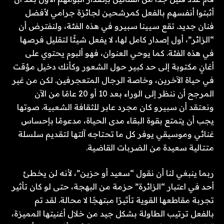
أثبتوا أنفسهم بالفعل كمرشحين لجائزة جرامي لأفضل
فنان جديد. تقع سيينا سبيرو في هذه الفئة، ولنفترض أن
“الزائر”، أول إصدار كامل لها، لا يفعل شيئًا لتقليل فرصها
في هذه الفئة. كما يوحي العنوان، فهو ألبوم يحتوي على
أغانٍ مكتوبة إلى حد كبير حول الشعور وكأنك دخيل مؤقت
في حياة الآخرين، وخاصة الرجال المتعجرفين. لكن من غير
المرجح أن ننظر إلى الوراء بعد 10 أو 20 عامًا من الآن
ونعتقد أن سبيرو كان مجرد عابر للثقافة الشعبية. صوتها
يجب أن يتمتع بقوة البقاء مدى الحياة، مدعومًا بإحساس
غنائي وموسيقي يوفر كل ما تحتاجه آلتها لتقديم سلسلة
متتالية سعيدة من الضربات القاضية.
ربما ينبغي لنا أن نقول “سعيد أو حزين”، لأنه لن يخطئ
أحد في اعتبار “الزائرة” حزمة من البهجة، حتى لو كان تأثير
تجربة مقاطعها القوية تأثيرًا مبتهجًا لا محالة. لقد تم
بالفعل ترتيب الطاولة بشكل جيد من خلال أغنيتها المميزة،