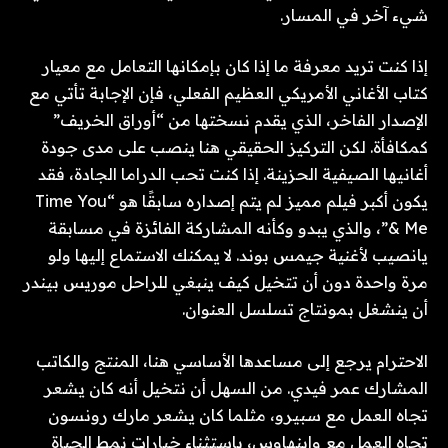
شيء آخر في المسار.
إذا كنت تريد معرفة ما إذا كان بإمكانها التعامل مع معيار
كتاب الأغاني الأمريكي العظيم الفعلي، فإن الإجابة تأتي مع
الإصدار الفاخر، الذي يقدم نسختها من “أوراق الخريف”
كمكافأة. لكن التركيز الحقيقي هنا ينصب على مدى جودة
أغانيها الصيفية الحزينة. إذا كنت تحب الدراما الجادة، فقد
يكون أكبر فيلم مميز لم يتم إصداره سابقًا هو “Time You
& Me”، والذي يبدو وكأنه المشاركة الفائزة في مسابقة
يانصيب لأغنية جيمس بوند. لا يمكنك الاستماع إليها ولو
مرة واحدة دون أن تتخيل كيف ينبغي للراحل موريس بيندر
أن ينشغل بمونتاج تسلسل العنوان.
الاحترام يرجع إلى مساعدها الأساسي هنا، المنتج والكاتب
المشارك عمر فيدي. من السهل أن نتخيل أنه كان يشعر
تجاه العمل مع سبيرو، مثلما كان يشعر مارك رونسون
تجاه العمل مع واينهاوس، باستثناء خيارات نمط الحياة