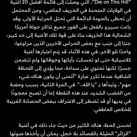
“Die on This Hill”، التي وصلت إلى قائمة أفضل 20 أغنية
في الولايات المتحدة في الخريف الماضي، ومن المحتمل
أن تحظى بالجودة الدائمة التي تحتل المرتبة الأولى. وقد
باعت سبيرو بالفعل على الفور جميع تذاكر جولة أمريكا
الشمالية هذا الخريف بناءً على قوة تلك الأغنية إلى حد كبير،
جنبًا إلى جنب مع بعض الحراس الآخرين الذين مراوغوا،
واحدًا تلو الآخر، في هذه الأثناء. قد يتم اعتبارها أغنية
كلاسيكية حتى لو تمسكت بآياتها وجوقاتها ولم تتضمن
جسرًا. لكنها تحتوي على سدادة، مما يؤدي إلى اللحظة
الشافية عندما تكرر عبارة “أتمنى أن يكون هناك شيء
مهم”، وتبدأها بـ “يا الله…”. في المرة الثانية، بسبب ومضة
من الغضب الشديد. عند هذه النقطة إما أن تصبح معجونًا
في يديها أو قد تضطر إلى الاعتراف ببعض الحصانة الغريبة
للخلاص العاطفي.
لحسن الحظ، هناك الكثير من حيث جاء ذلك في أغنية
“الزائر” المليئة بالقصائد بلا خجل. يمكن أن يأخذها صوتها