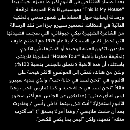
يعد المسار الافتتاحي في الألبوم أكبر ما يميزه، حيث يبدأ
“This Is My House” بموسيقى R & B القديمة الرائعة
ورسالة إيجابية حول الحفاظ على شعور صحي بالملكية
الذاتية في العلاقات. تستعير سبيرو جزءًا من تلك الرسالة
من الشاعرة الشهيرة نيكي جيوفاني، التي سجلت قصيدتها
التي تحمل نفس الاسم كأغنية عام 1975 مع المنتج عارف
ماردين، لتكون العينة الوحيدة أو الاستيفاء في الألبوم.
(لدقيقة تذكرنا بأغنية “House Tour” لسابرينا كاربنتر،
باستثناء أن هذه الأغنية لا تتعلق بالجنس بنسبة 100%.)
ولكن من هناك، ننتقل إلى الموضوع الأكثر هيمنة على
الألبوم، في “نحن لسنا في حالة حب”، والذي يندبه سبيرو
قائلاً: “نحن لسنا في حالة حب، ولكننا نمارس الحب، وهذا
ليس له أي معنى”. (هذا
يكون
عن الجنس، مع أكثر سطور
الألبوم استفزازًا: “أنت تنزل بينما أنا في رأسي / وغادرت
بعد أن خلعت ملابسي / وهذا أمر لا يصدق.”) “سأقترب
منك،” تتعهد، ولكن “ليس بما يكفي للكسر”.