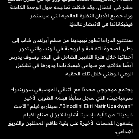
عشر في البنغال، وقد شكلت تعاليمه حول الوحدة الكامنة
وراء جميع الأديان النظرة العالمية التي سيستمر
فيفيكاناندا في الانتشار عالميًا.
ستتتبع الدراما تطور نيبيديتا من معلم أيرلندي شاب إلى
بطل للصحوة الثقافية والروحية في الهند، والتي تدور
أحداثها خلال فترة التغيير الشامل في البلاد. وسوف يدرس
أيضًا علاقتها مع سوامي فيفيكاناندا ودورها في تشكيل
الوعي الوطني خلال تلك الحقبة.
يجتمع موخرجي مجددًا مع الثنائي الموسيقي سوريندرا-
سومياجيت، الذي سجل سابقًا فيلمه الطويل الأخير
“Binodiini Ekti Natir Upakhyan”. سيناريو فيلم “الأخت
نبيديتا” من تأليف إبسيتا أشاريا. لا يزال صناع الفيلم
يضعون اللمسات الأخيرة على بقية طاقم الممثلين والفريق
الإبداعي.