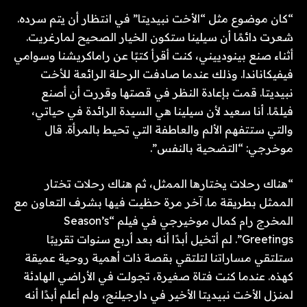
“كان موضوع مثل “الأخت نبيديتا” في انتظار أن يتم سرده.
شعرت دائمًا أن سيلينا ستكون الخيار الصحيح لمارغريت.
أثناء صنع بينودييني، كنت أقرأ كتبًا عن راماكريشنا وسوامي
فيفيكاناندا. وذلك عندما صادفت الرحلة الرائعة للأخت
نبيديتا. قمت بإعادة النظر في قصتها وقررت أن أصنع
فيلمًا. أنا سعيد لأن سيلينا هي السيدة الرائدة في حياتي،
والتي ستتفهم الألم والعاطفة التي تحيط بالمرأة. قال
موخرجي: “التضحية بالنفس”.
“هناك رحلات يختارها الممثل، ثم هناك رحلات تختار
الممثل بطريقة ما. آخر مرة حظيت فيها بشرف التعاون مع
المخرج رام كمال موخيرجي في فيلم “Season’s
Greetings”. لم أتخيل أبدًا أنه بعد أربع سنوات تقريبًا
ستلتقي مساراتنا لتلتقي بقصة ذات أهمية روحية عميقة
كهذه. عندما كنت فتاة صغيرة، تجولت في الأراضي الهادئة
لمنزل الأخت نبيديتا الأخير في دارجيلنج، ولم أعلم أبدًا أنه