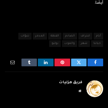
أيضًا.
أيام
اعتراف
الصادم
القطة
المدمر
تنبؤات
حياتنا
شهر
والموت
يوليو
فيسبوك
تويتر
بينتيريست
لينكدإن
Tumblr
البريد
الإلكترو
فريق هزليات
موقع
الويب