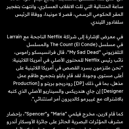
ساعة المتتالية التي تلت الانقلاب العسكري، وانتهت بتفجير
المقر الحكومي الرسمي، قصر لا مونيدا، ووفاة الرئيس
سلفادور الليندي.
في معرض الإشارة إلى شراكة Netflix الناجحة مع Larraín
في مسلسل The Count (El Conde) والمسلسل
التلفزيوني “My Sad Dead”، قال فرانسيسكو راموس،
نائب رئيس Netflix للمحتوى الأصلي في أمريكا اللاتينية:
“نحن ملتزمون بسرد القصص في أمريكا اللاتينية على
أعلى مستوى وجودة. لقد قام بابلو بتجميع طاقم عمل
مذهل، بما في ذلك [DP] رودريجو بريتو و [Production
Designer] إن جاي هندريكس والسيناريو الأصلي الذي كتبه
بالاشتراك مع غييرمو كالديرون أمر استثنائي”.
كما قام لارين، مخرج فيلمي “Maria” و”Spencer”، بإحضار
مشرف المؤثرات البصرية الحائز على جائزة الأوسكار أندرو