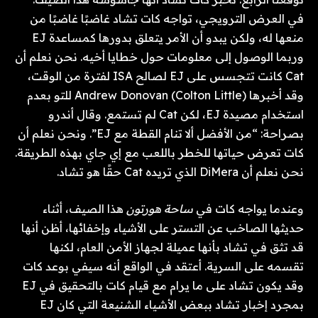
في العرض الترويجي، تواجه كات تشاد غاضبًا غاضبًا من
منعها له، ولكن يبدو أن الأمر يتعلق بدورها كمساعدة EJ
وربما الوصول إلى معلومات حول خطايا أخيه. نحن نعلم أن
Cat كانت تتجسس على EJ لصالح ISA لفترة من الوقت،
وقد أخبرها Andrew Donovan (Colton Little) للتو بعدم
استخدام مصيدة EJ، لكن Cat لم تستمع. وقال أندرو
بصراحة: “من الأفضل ألا تنام القطة مع EJ”. ونحن نعلم أن
كات تعرض حياتها للخطر باللعب مع إي جاي بهذه الطريقة.
نحن نعلم أن DiMera الذي تريده Cat حقًا هو تشاد.
وعندما يواجه كات في
ساحة هورتون
هذا الصيف، أثناء
حديثها الصاخب عن التستر على الأشياء وإخفائها، أظن أنها
قد تثق في تشاد بأنها عميلة لجهاز الأمن العام، لكنها
تقسمه على السرية. أعتقد في الواقع أنه سيفي بوعد كات
وقد يكون تشاد على ما يرام مع قيام كات بالتحقيق في EJ
بمجرد إخبار تشاد ببعض الأشياء الشنيعة التي كان EJ