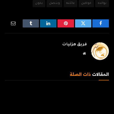
بوالده
خواكين
عائلته
ويتصل
يخون
فيسبوك
تويتر
بينتيريست
لينكدإن
Tumblr
البريد
الإلكترو
فريق هزليات
موقع
الويب
المقالات
ذات الصلة