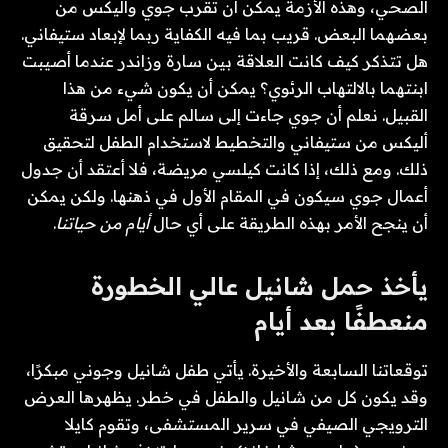
الصحي، وهذه الأزمة يمكن أن تقرب جوي وأليكس من
بعضهما البعض. قريب بما فيه الكفاية ربما لإبعاد ستيفاني.
هل تتذكر كيف كانت العلاقة بين سارة وزاندر عندما أصيبت
ابنتهما بالالتهاب الرئوي؟ يمكن أن يكون شيء من هذا
القبيل. نعلم أن جوي جاءت إلى سالم على أمل سرقة
أليكس من ستيفاني والتخطيط لاستخدام الطفل لتحقيق
ذلك. ومع ذلك، إذا كانت كيلسي مريضة، فلا أعتقد أن جدول
أعمال جوي سيكون في المقام الأول في ذهنها. ولكن يمكن
أن ينجح الأمر بهذه الطريقة على أي حال
أيام من حياتنا
.
يأخذ حمل شانيل عالي الخطورة
منعطفًا بعد أيام
توقعاتنا السابعة والأخيرة. يأتي طفل شانيل وجوني مبكرًا،
وقد يكون كل من شانيل والطفل في خطر. يظهرها العرض
الترويجي الصيفي في سرير المستشفى، وتقوم كايلا