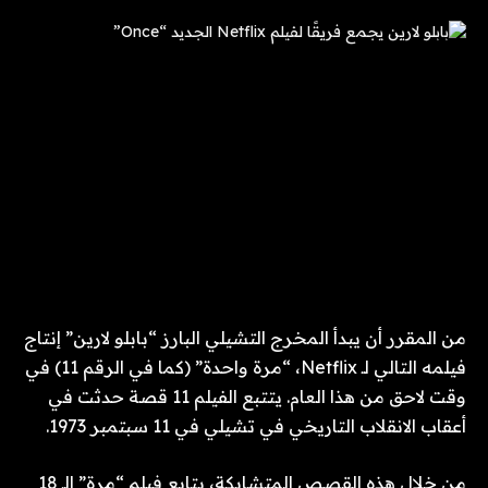
من المقرر أن يبدأ المخرج التشيلي البارز “بابلو لارين” إنتاج
فيلمه التالي لـ Netflix، “مرة واحدة” (كما في الرقم 11) في
وقت لاحق من هذا العام. يتتبع الفيلم 11 قصة حدثت في
أعقاب الانقلاب التاريخي في تشيلي في 11 سبتمبر 1973.
من خلال هذه القصص المتشابكة، يتابع فيلم “مرة” الـ 18