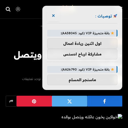
×
توصيات :
»
»
الرئيسية
ترفيه
خواكين يخون عائلته ويتصل بوالده
باقة متميزة VIP (كود: AA38045):
ترفيه
اول اثنين ريادة اعمال
خواكين يخون عائلته ويتصل
مشاركة ارباح ادسنس
بوالده
باقة متميزة VIP (كود: AA26790):
ماسنجر المسلم
بواسطة
فريق هزليات
يونيو 26, 2026
لا توجد تعليقات
3 دقائق