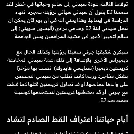
توقعنا الثالث، عودة سيدني إلى سالم وحياتها في خطر. لقد
سمعنا EJ يقول أن سيدني سيأتي لرؤيته بمجرد انتهاء
الدراسة في إيطاليا. وهذا يعني أنه في أي يوم الآن يمكن أن
تصل سيدني ابنة EJ وسامي برادي (أليسون سويني) إلى
سالم لتغيير الأمور في مشهد المراهقين وسن الجامعة.
سيكون شقيقها جوني سعيدًا برؤيتها وكذلك الحال مع
ديميراس الأخرى. بالإضافة إلى ذلك، عمة سيدني المخادعة
كريستين ديميرا (ستايسي هايدوك) اتصلت بها مؤخرًا
بشكل مفاجئ. وربما كانت تطلب من سيدني التجسس
على والدها لصالحها. أو قد تحاول كريستين قتلها كما فعلت
مع جوني. أو قد تختطفها كريستين لتستخدمها كوسيلة
ضغط ضد EJ.
أيام حياتنا: اعتراف القط الصادم لتشاد
توقعنا الرابع. تخبر كات تشاد أنها جاسوسة هذا الصيف.