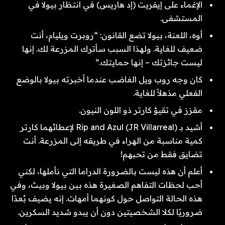
الإغماء على إيفريت (إد هاريس) في انتظار بيولا في
المستشفى.
أوه، اللعنة، بيولا تضع القانون: “روبرت ويليام، أنت
ضعيف للغاية. ولهذا السبب سأترك المزرعة لك. إنها
ليست جائزتك – إنها حمايتك.”
كان وجه روب ويل الغاضب عندما أخبرته بيولا بالوضع
الفعلي مذهلاً للغاية.
مقزز في تقيؤ كارتر ذو اللون النيون.
أشيد بـ Rip and Azul (JR Villarreal) لإعطائهما كارتر
كمية مناسبة من الهراء في طريقه إلى المزرعة. أنت
تضايق فقط من تحبهم!
أعلم أن هذه ليست بالضرورة الدراما التي نأملها، لكني
أحب لحظات التفاهم الصغيرة هذه بين بيولا وبيث، وفي
هذه الحالة التواصل حول كونهما أمهات. إنه يضيف بُعدًا
ضروريًا لكلا الشخصيتين دون أن يبدو شديد السكرين.