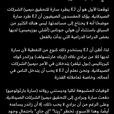
توقعنا الأول هو أن EJ يطرد سارة للتحقيق
ديميرا الشركات
الصيدلانية.
يؤكد المفسدون الصيفيون أن EJ طرد سارة
موضحًا أنه لا يحتاج إلى مساعدتها. ليس هناك الكثير من
السياق باستثناء أن هولي جوناس (آشلي بوزيميس) لديها
بعض الدراما الدرامية التي بدأت بالفعل.
لذا، أظن أن EJ يستخدم ذلك كنوع من التغطية لأن سارة
لديها كلا من برادي بلاك (إريك مارتسولف) وزاندر كوك
كيرياكيس (بول تيلفر) يتدخلان في الأمر.
ديميرا الشركات
الصيدلانية.
ونحن نعلم أن EJ لا يحب أن يتدخل الناس في
أعماله، وخاصة تعاملاته القذرة.
الوفيات المشبوهة لكليا وديستني رولاند (سارة بارثولوميو)
دفعت سارة وبرادي إلى التحقيق
ديميرا الشركات الصيدلانية.
وعلى الرغم من أن برادي لا يحب ذلك، إلا أن زاندر يساعده
أيضًا. وهذا الأسبوع، تخطر “ريتا” “إي جاي” باحتمال وجود