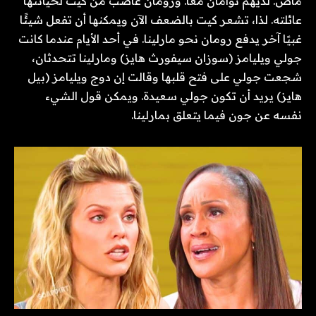
ماض. لديهم توأمان معًا. ورومان غاضب من كيت لخيانتها
عائلته. لذا، تشعر كيت بالضعف الآن ويمكنها أن تفعل شيئًا
غبيًا آخر يدفع رومان نحو مارلينا. في أحد الأيام عندما كانت
جولي ويليامز (سوزان سيفورث هايز) ومارلينا تتحدثان،
شجعت جولي على فتح قلبها وقالت إن دوج ويليامز (بيل
هايز) يريد أن تكون جولي سعيدة. ويمكن قول الشيء
نفسه عن جون فيما يتعلق بمارلينا.