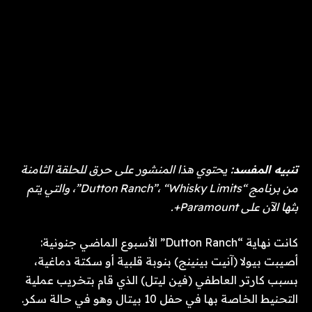
تنبيه المفسد:
يحتوي هذا المنشور على حرق للحلقة الثامنة
من برنامج “Dutton Ranch”، “Whisky Limits”، والتي يتم
بثها الآن على Paramount+.
كانت نهاية “Dutton Ranch” الأسبوع الماضي جنونية:
أصيبت بيولا (آنيت بينينج) بنوبة قلبية أو سكتة دماغية،
بسبب كارتر العاطفي (فين ليتل) الذي قام بتخريب عملية
التحنيط الخاصة بها في حفل 10 بيتال وهو في حالة سكر.