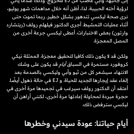
إلى جانبها، وآبي غاضب من EJ للخروج. وذلك عندما يأتي
لرؤية أخته الحبيبة. لذا، أظن أنه خلال مداهمات شهر يوليو،
نرى صحة ليكسي تتدهور بشكل خطير. ربما تموت حتى
أثناء عمليات التمشيط. أجرى الدكتور فيلهلم رولف (ريتشارد
وارتون) بعض الاختبارات. أعطى ليكسي جرعة أخرى من
المصل المعجزة.
ولكن قد لا يكون ذلك كافيا لتحقيق معجزة. الممثلة نيكي
كروفورد مستمرة في السباق
أيام
قد يكون على وشك
الانتهاء. سيشعر كل من ثيو وآبي وليكسي بالصدمة بعد
إلغاء عقد إيجارها الجديد للحياة. و EJ في حالة ذهول أيضًا.
أعتقد أن الدكتور رولف سيرغب في تجميدها مرة أخرى في
حجرة مبردة لمحاولة إعادتها مرة أخرى، لكنني أراهن أن
ليكسي سترفض ذلك.
أيام حياتنا: عودة سيدني وخطرها