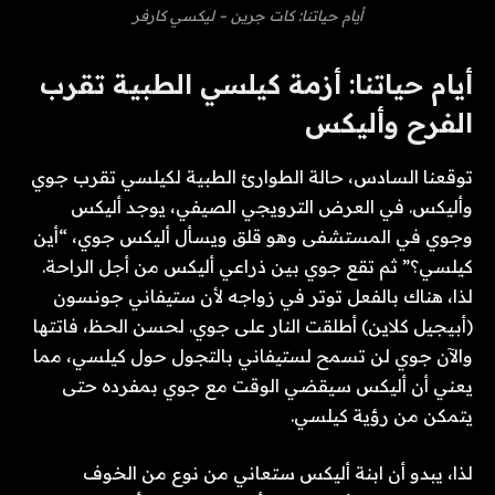
أيام حياتنا: كات جرين – ليكسي كارفر
أيام حياتنا: أزمة كيلسي الطبية تقرب
الفرح وأليكس
توقعنا السادس، حالة الطوارئ الطبية لكيلسي تقرب جوي
وأليكس. في العرض الترويجي الصيفي، يوجد أليكس
وجوي في المستشفى وهو قلق ويسأل أليكس جوي، “أين
كيلسي؟” ثم تقع جوي بين ذراعي أليكس من أجل الراحة.
لذا، هناك بالفعل توتر في زواجه لأن ستيفاني جونسون
(أبيجيل كلاين) أطلقت النار على جوي. لحسن الحظ، فاتتها
والآن جوي لن تسمح لستيفاني بالتجول حول كيلسي، مما
يعني أن أليكس سيقضي الوقت مع جوي بمفرده حتى
يتمكن من رؤية كيلسي.
لذا، يبدو أن ابنة أليكس ستعاني من نوع من الخوف