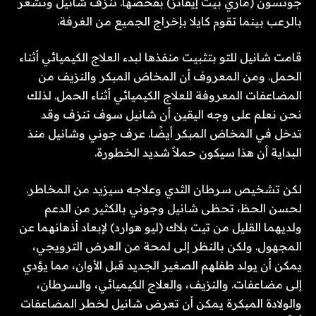
جونسون (ماري بيث إيفانز) بفحصها. تنزف شانيل وتشعر
بالرعب بينما تقوم كايلا بإخراج الجميع من الغرفة.
قامت شانيل للتو بتثبيت منفذها لبدء العلاج الكيميائي أثناء
الحمل. ومن المعروف أن المخاض المبكر والنزيف من
المضاعفات المعروفة للعلاج الكيميائي أثناء الحمل. لذلك
نحن نعلم على وجه اليقين أن شانيل سوف تنزف وقد
تدخل في المخاض المبكر أيضًا. عرف جوني وشانيل منذ
البداية أن هذا سيكون حملاً شديد الخطورة.
لكن تشخيص سرطان الثدي وعلاجه سيزيد من المخاطر.
لحسن الحظ، تحظى شانيل وجوني بالكثير من الدعم
ولديهما القليل من تيت بلاك (ليو هوارد) لإبعاد أذهانهما عن
المجهول. ولكن بالنظر إلى لمحة من العرض الترويجي،
يمكن أن يولد طفلهم الصغير الجديد قبل الأوان، مما يؤدي
إلى مضاعفات. والنزيف، والعلاج الكيميائي، والسرطان،
والولادة المبكرة يمكن أن تعرض شانيل لخطر المضاعفات