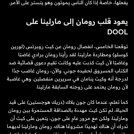
يفعلها، خاصة إذا كان الناس يموتون وهو يتستر على الأمر.
يعود قلب رومان إلى مارلينا على
DOOL
توقعنا الخامس، انفصال رومان عن كيت روبرتس (لورين
كوسلو) ومطاردة مارلينا. لقد رأينا رومان برادي غاضبًا
وغاضبًا لأن كيت كذبت عليه وكانت تقيم دعوى قضائية ضد
الكتاب المسروق لحفيده جوني. والآن، رومان غاضب جدًا
لدرجة أنه وكيت ينامان في سريرين منفصلين. وهي غاضبة
لأن رومان يعتمد على زوجته السابقة مارلينا.
كما تعلم، عندما كان جون بلاك (دريك هوجستين) على قيد
الحياة، لم تكن كيت مهددة بالصداقة المستمرة بين رومان
ومارلينا. ولكن مع مرور عام على جون، يتعين على كيت أن
تدرك أن هناك تهديدًا مشروعًا هناك. رومان ومارلينا لديهما