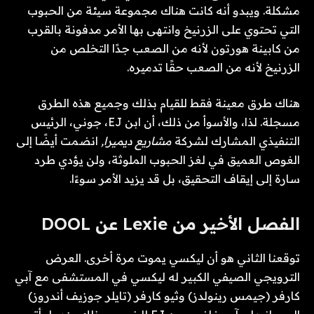
مشكلة. ويبدو أنه كانت هناك مجموعة سيئة من الحبوب
التي تحتوي على الزرنيخ وانتهى بها الأمر مدفونة بالقرب
من كابينة هورتون لأنه من الصعب جدًا التخلص من
الزرنيخ لأنه من الصعب حقًا تدميره.
هناك طرق معينة فقط للقيام بذلك وجميع هذه الطرق
مسجلة. لذا، والأسوأ من ذلك، أن ابن EJ، جوني، الرئيس
التنفيذي المشارك لشركة
مشاريع ديميرا,
انضمت أيضًا إلى
الغوص العميق في لغز الحبوب الملوثة، ولن يؤدي طرد
سارة إلى إيقاف التحقيق، بل قد يزيد الأمر سوءًا.
الفصل الأخير من Lexie عن DOOL
توقعنا الثاني هو أن ليكسي يموت مرة أخرى. العرض
الترويجي الصيفي الكبير له ليكسي في المستشفى مع آبي
كارفر (جيمس رينولدز) وثيو كارفر (تايلر جوزيف أندروز)