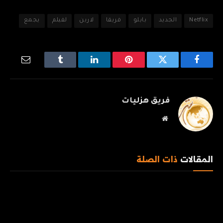
Netflix
الجديد
بابلو
فريقا
لارين
لفيلم
يجمع
فيسبوك
تويتر
بينتيريست
لينكدإن
Tumblr
البريد
الإلكترو
فريق هزليات
موقع
الويب
المقالات
ذات الصلة