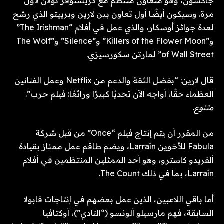
جاكسون، وهو متعاون منتظم مع كريستوفر نولان لأول
مرة. وسيكون أيضًا أول تعاون بين لارين وبرييتو الذي رشح
لعدة جوائز أوسكار، والذي عمل في أفلام “The Irishman”
و”Killers of the Flower Moon” و”Silence” و”The Wolf
of Wall Street” لمارتن سكورسيزي.
قال لارين: “بفضل الثقة والدعم من Netflix وعمل الفنانين
العظماء حقًا، أواجه الآن تحديًا كبيرًا ورائعًا: فيلم حرب”.
متنوع.
من المقرر أن يتم إنتاج فيلم “Once” من قبل شركة
Fabula للأخوين Larraín، ويضم طاقم عمل ممتاز بقيادة
ألفريدو كاسترو، وهو أحد الممثلين المنتظمين في أفلام
Larraín، بما في ذلك The Count.
أما باقي اللاعبين، الذين عمل بعضهم في إنتاجات فابولا
السابقة، فهم مارسيلو ألونسو (“النادي”)، أوكتافيا