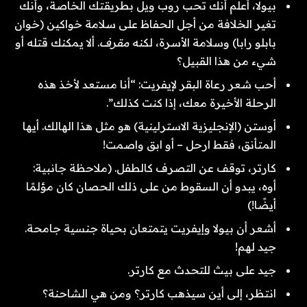
بيولا، أعلم أنك تحب روب ويل بطريقتك الخاصة، وأنك
تغير الخلافة من أجل الحفاظ على سلامة خواكين (خوان
بابلو رابا) وسلامة الأسرة، لكنه
مقرف
. ألا يمكنك قتله أو
شيء من هذا القبيل؟
أحب شعر رعاة البقر لإيفريت: “أنا مستعد لأخذ هذه
الرحلة الأخيرة معك، إذا كنت كذلك”.
أوستن (الإنجليزية الاسترلينية) هو مثل هذا الهالك. أيها
المتأنق، فقط ارحل – أو ابق واصمت!
كارتر، توقف عن التصرف كالطفل. (ملاحظة جانبية:
أوه، يبدو أن السقوط من على ذلك الحصان كان مؤلمًا
أيضًا!)
أشعر أن بيولا وإيفريت يتمتعان بحياة جنسية جامحة.
جيد لهم!
جيد على بيث للتحدث مع كارتر.
انتظر، إلى أين سيذهب كارتر؟ ومن هي الشاحنة؟