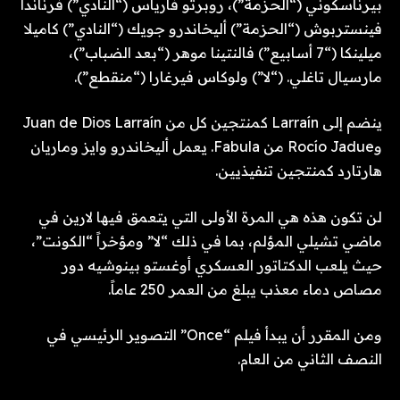
بيرناسكوني (“الحزمة”)، روبرتو فارياس (“النادي”) فرناندا
فينستربوش (“الحزمة”) أليخاندرو جويك (“النادي”) كاميلا
ميلينكا (“7 أسابيع”) فالنتينا موهر (“بعد الضباب”)،
مارسيال تاغلي. (“لا”) ولوكاس فيرغارا (“منقطع”).
ينضم إلى Larraín كمنتجين كل من Juan de Dios Larraín
وRocío Jadue من Fabula. يعمل أليخاندرو وايز وماريان
هارتارد كمنتجين تنفيذيين.
لن تكون هذه هي المرة الأولى التي يتعمق فيها لارين في
ماضي تشيلي المؤلم، بما في ذلك “لا” ومؤخراً “الكونت”،
حيث يلعب الدكتاتور العسكري أوغستو بينوشيه دور
مصاص دماء معذب يبلغ من العمر 250 عاماً.
ومن المقرر أن يبدأ فيلم “Once” التصوير الرئيسي في
النصف الثاني من العام.