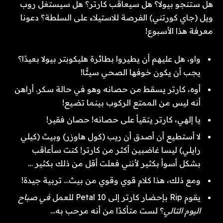
هل ستنجو بيولا؟ هل سيعاقب كارتر؟ هل سيستغل روب
ويل (جاي كورتني) الفرصة للاستيلاء على السلطة؟ دعونا
معرفة هذا الأسبوع!
واو، هل عليهم أن يطيروا بطائرة هليكوبتر بيولا بعيدًا؟
يجب أن يكون خوفها الصحي سيئًا!
أوه، كارتر يسقط من حصانه وهو في حالة سكر. أراهن
أنه ليس من الممتع الركوب بينما تضيع!
يا إلهي، كارتر يتقيأ على حصانه! حصان فقير!
لا أستطيع أن أصدق أن ريب (كول هاوزر) وبيث (كيلي
رايلي) ليسا غاضبين أكثر من كارتر! كنت سأعاقب
بشكل أسوأ بكثير لأنني فعلت أقل من ذلك بكثير …
ومع ذلك، هذا كلام قوي وقوي من بيث… تربية جيدة!
يقوم Rip بإحضار كارتر إلى 10 Petal للعمل
في صباح
اليوم التالي
؟ لست متأكدًا من أنه مرحب به…