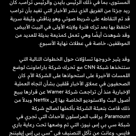
المستوى، بما في ذلك الرئيس بايدن والرئيس ترامب. كان
ريد جزءًا من الفريق الذي نشر الأخبار التي تفيد بأن ترامب
قد تم التقاطه على شريط صوتي وهو يناقش وثيقة سرية
احتفظ بها بعد ترك فترة ولايته الأولى في البيت الأبيض.
وقد شوهدت أيضًا وهي تعمل كمذيعة بديلة للعديد من
الموظفين، خاصة في عطلات نهاية الأسبوع.
وقد يثير خروجها تساؤلات حول الخطوات التالية التي
ستتخذها شبكة CNN مع تحرك شركة باراماونت لوضع
اللمسات الأخيرة على استحواذها على الشركة الأم. كان
الصحفيون في عملاق الأخبار قلقين بشأن اتجاه العملية
الإخبارية منذ أن تراجعت شركة Warner عن قرارها ببيع
أصول البث والاستوديو الخاصة بها إلى Netflix وبدلاً من
ذلك قامت بتعبئة الشركة بأكملها لصالح شركة
Paramount. يراقب المراسلون الأحداث التي تجري في
شبكة سي بي إس نيوز، التي تم وضعها تحت رعاية باري
فايس، وعانت من تآكل التصنيف في “سي بي إس إيفيننج