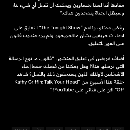
مفادها أننا لسنا متساوين ويمكنك أن تفعل أي شيء لنا،
وسيظل الجناة يتمجدون هناك.”
رفض ممثلو برنامج “The Tonight Show” التعليق على
ادعاءات جريفين بشأن ماكجريجور. ولم يرد مندوب فالون
على الفور للتعليق.
أضاف غريفين في تعليق المنشور، “فالون، ما نوع الرسالة
التي نرسلها هنا؟! وهل يمكننا من فضلك حفظ إلغاء
الأشخاص لأولئك الذين يستحقون ذلك بالفعل؟ شاهد
حلقة هذا الأسبوع من “Kathy Griffin: Talk Your Head
Off” الآن على قناتي على YouTube! “