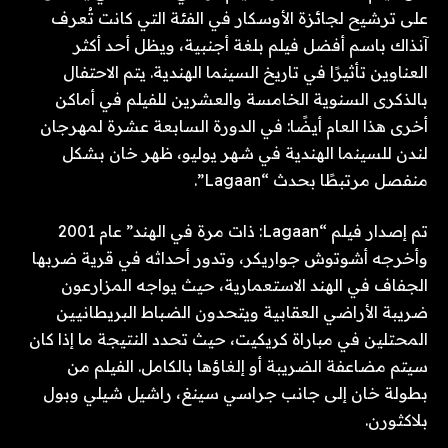
على ترشيح لجائزة الأوسكار في الفئة التي كانت تُعرف
آنذاك باسم أفضل فيلم بلغة أجنبية، ويظل أحد أكثر
العناوين تأثيرًا في تاريخ السينما الهندية. يتم الاحتفال
بالذكرى السنوية الخامسة والعشرين للفيلم في أماكن
أخرى هذا العام أيضًا: في الدورة السابعة عشرة لمهرجان
لندن للسينما الهندية في شهر يوليو، ظهر خان بشكل
منفصل مرتبطًا بحدث “Lagaan”.
تم إصدار فيلم “Lagaan: ذات مرة في الهند” عام 2001
وأخرجه أشوتوش جواريكر، وتدور أحداثه في قرية ضربها
الجفاف في الهند الاستعمارية، حيث يواجه المزارعون
ضريبة الأراضي العقابية ويتحدون الضباط البريطانيين
المحتلين في مباراة كريكيت، حيث تحدد النتيجة ما إذا كان
سيتم مضاعفة الضريبة أو إلغاؤها بالكامل. الفيلم من
بطولة خان إلى جانب جراسي سينغ، راشيل شيلي وبول
بلاكثورن.