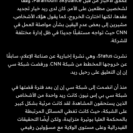
عملاق الأخبار من قبل Paramount Skydance، وفقًا
لشخصين مطلعين على الأمر. كان لدى ريد خيار تجديد
عقدها، لكنها اختارت الخروج، كما يقول هؤلاء الأشخاص،
مشيرين إلى بعض عدم اليقين بشأن مواصلة العمل في
CNN حيث تواجه مستقبلًا جديدًا في ظل إدارة مختلفة
للشركة.
نشرت Status، وهي نشرة إخبارية عن صناعة الإعلام، سابقًا
عن خروجها المخطط من شبكة CNN. ورفضت شبكة سي
إن إن التعليق على رحيل ريد.
منذ أن انضمت إلى شبكة سي إن إن بعد فترة قضتها في
شبكة سي بي إس نيوز، كانت ريد واحدة من الأشخاص
الذين يستحقون المشاهدة. لقد كانت مرئية بشكل كبير
على الشبكة، حيث كانت تغطي المسائل المرتبطة
بالمحكمة العليا بوتيرة متزايدة، ولكن أيضًا التحقيقات
الفيدرالية وعلى مستوى الولاية مع مسؤولين رفيعي