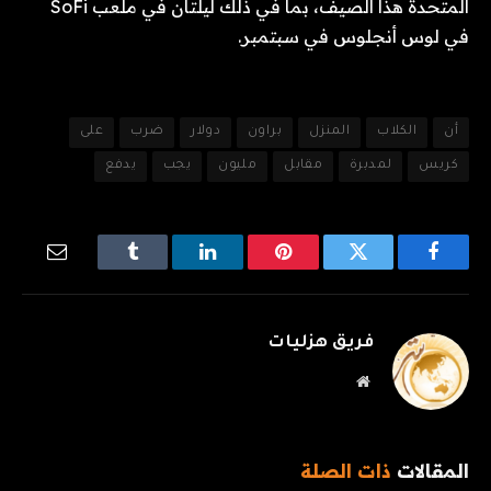
المتحدة هذا الصيف، بما في ذلك ليلتان في ملعب SoFi
في لوس أنجلوس في سبتمبر.
أن
الكلاب
المنزل
براون
دولار
ضرب
على
كريس
لمدبرة
مقابل
مليون
يجب
يدفع
فيسبوك
تويتر
بينتيريست
لينكدإن
Tumblr
البريد
الإلكترو
فريق هزليات
موقع
الويب
المقالات
ذات الصلة