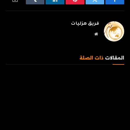
فيسبوك
تويتر
بينتيريست
لينكدإن
Tumblr
البريد
الإلكترو
فريق هزليات
موقع
الويب
المقالات
ذات الصلة