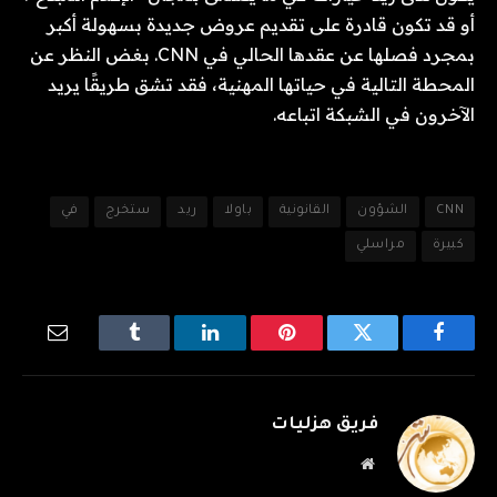
أو قد تكون قادرة على تقديم عروض جديدة بسهولة أكبر
بمجرد فصلها عن عقدها الحالي في CNN. بغض النظر عن
المحطة التالية في حياتها المهنية، فقد تشق طريقًا يريد
الآخرون في الشبكة اتباعه.
CNN
الشؤون
القانونية
باولا
ريد
ستخرج
في
كبيرة
مراسلي
فيسبوك
تويتر
بينتيريست
لينكدإن
Tumblr
البريد
الإلكترو
فريق هزليات
موقع
الويب