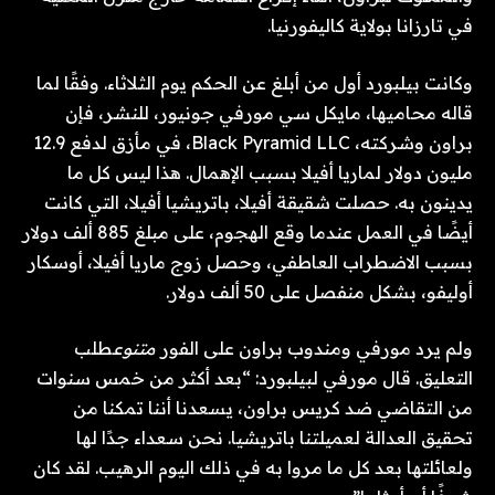
في تارزانا بولاية كاليفورنيا.
وكانت بيلبورد أول من أبلغ عن الحكم يوم الثلاثاء. وفقًا لما
قاله محاميها، مايكل سي مورفي جونيور، للنشر، فإن
براون وشركته، Black Pyramid LLC، في مأزق لدفع 12.9
مليون دولار لماريا أفيلا بسبب الإهمال. هذا ليس كل ما
يدينون به. حصلت شقيقة أفيلا، باتريشيا أفيلا، التي كانت
أيضًا في العمل عندما وقع الهجوم، على مبلغ 885 ألف دولار
بسبب الاضطراب العاطفي، وحصل زوج ماريا أفيلا، أوسكار
أوليفو، بشكل منفصل على 50 ألف دولار.
ولم يرد مورفي ومندوب براون على الفور
متنوع
طلب
التعليق. قال مورفي لبيلبورد: “بعد أكثر من خمس سنوات
من التقاضي ضد كريس براون، يسعدنا أننا تمكنا من
تحقيق العدالة لعميلتنا باتريشيا. نحن سعداء جدًا لها
ولعائلتها بعد كل ما مروا به في ذلك اليوم الرهيب. لقد كان