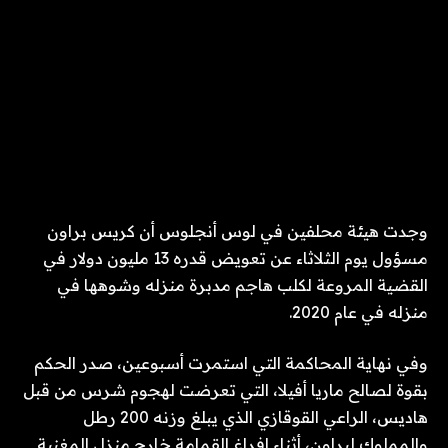
وجدت هيئة محلفين في لوس أنجلوس أن كريس براون
مسؤول يوم الثلاثاء عن تعويض قدره 13 مليون دولار في
القضية المروعة لكلب هاجم مدبرة منزله وشوهها في
منزله في عام 2020.
وفي نهاية المحاكمة التي استمرت أسبوعين، صدر الحكم
بقوة لصالح ماريا أفيلا، التي تعرضت لهجوم شرس من قبل
هاديس، الراعي القوقازي الذي يبلغ وزنه 200 رطل
والمملوك لبراون، أثناء إفراغ القمامة خارج منزل المغنية