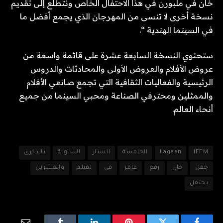
خان في ملبورن في هذا الاحتفال الخاص ونتطلع إلى تقديم
نسخة أخرى لا تنسى من المهرجان الذي يجمع أفضل ما
في السينما الهندية “.
ستحتوي النسخة السابعة عشرة على قائمة واسعة من
عروض الأفلام والعروض الأولى والمحادثات والدروس
الرئيسية والفعاليات الثقافية التي تجمع صانعي الأفلام
والممثلين ومحترفي الصناعة ومحبي السينما من جميع
أنحاء العالم.
IFFM
Lagaan
الخامسة
الستار
السنوية
بالذكرى
حفل
خان
رفع
عامر
في
لفيلم
والعشرين
يحتفل