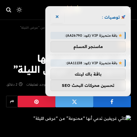
×
توصيات :
»
»
الرئيسية
ترفيه
كاثي غريفين تدعي أنها “ممنوعة” من “عرض الليلة”
باقة متميزة VIP (كود: AA26790):
ترفيه
ماسنجر المسلم
كاثي غريفين تدعي أنها
باقة متميزة VIP (كود: AA11138):
“ممنوعة” من “عرض الليلة”
باقة باك لينك
تحسين محركات البحث SEO
بواسطة
فريق هزليات
يوليو 1, 2026
لا توجد تعليقات
2 دقائق