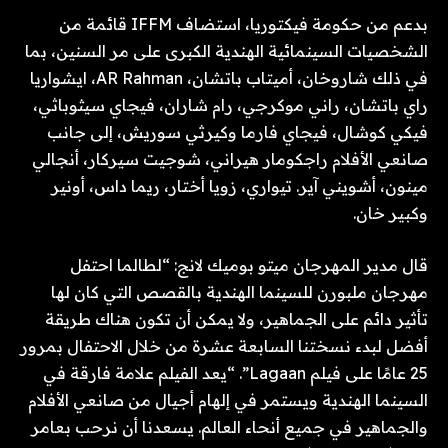
بدعم من حكومة فيكتوريا، استضاف IFFM قائمة من
الشخصيات السينمائية الهندية الكبرى على مر السنين، بما
في ذلك شاروخان، أميتاب باتشان، AR Rahman، ايشواريا
راي باتشان، راني موكرجي، رام شاران، فيجاي سيثوباثي،
فيكي كوشال، فيجاي فارما وكيرثي سوريش، إلى جانب
صانعي الأفلام راجكومار هيراني، شوجيت سيركار، أنجالي
مينون، أشويني آير. تيواري، زويا أختار، ريما داس، أونير
وكبير خان.
قال مدير المهرجان ميتو بوميك لانج: “لطالما احتفل
مهرجان ملبورن للسينما الهندية بالقصص التي كان لها
تأثير دائم على الجماهير، ولا يمكن أن تكون هناك طريقة
أفضل لبدء نسختنا السابعة عشرة من خلال الاحتفال بمرور
25 عامًا على فيلم Lagaan”. “يعد الفيلم علامة فارقة في
السينما الهندية ويستمر في إلهام أجيال من صانعي الأفلام
والجماهير في جميع أنحاء العالم. يسعدنا أن نرحب بعامر