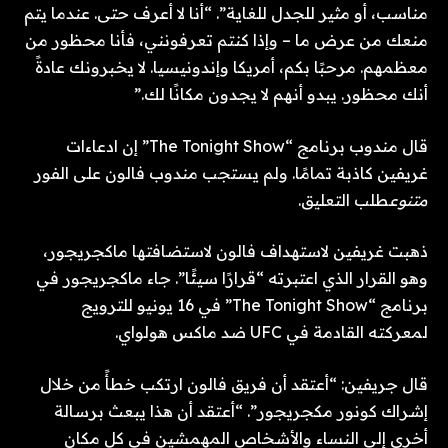
مناسب، أو مثير للجدل للغاية”. “أنا لا أعرف حتى. عندما يتم
منعك من عرض ما – وإذا كنتم تعرفونني، فأنا محظور من
معظمهم. مرحبًا بكم، أمريكا وإندونيسيا. لا يخبرونك عادةً
أنك محظور. يبدو أنهم لا يجدون مكانًا لك.”
قال مندوب برنامج “The Tonight Show” إن ادعاءات
غريفين كاذبة تمامًا. ولم يستجب مندوب فالون على الفور
متنوع
طلب التعليق.
ذهبت غريفين لاستهداف فالون لاستضافتها ماكجريجور،
وهو القرار الذي اعتبرته “قرارًا سيئًا”. جاء ماكجريجور في
برنامج “The Tonight Show” في 16 يونيو للترويج
لمعركته القادمة في UFC ضد ماكس هولواي.
قال جريفين: “أعتقد أن فريق فالون ارتكب خطأً من خلال
إشراك كونور مكجريجور”. “أعتقد أن هذا يبعث برسالة
أخرى إلى النساء والأشخاص المهمشين في كل مكان