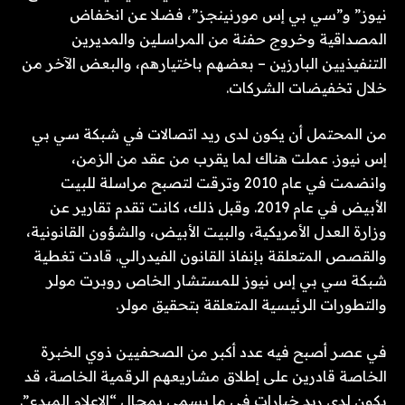
نيوز” و”سي بي إس مورنينجز”، فضلا عن انخفاض
المصداقية وخروج حفنة من المراسلين والمديرين
التنفيذيين البارزين – بعضهم باختيارهم، والبعض الآخر من
خلال تخفيضات الشركات.
من المحتمل أن يكون لدى ريد اتصالات في شبكة سي بي
إس نيوز. عملت هناك لما يقرب من عقد من الزمن،
وانضمت في عام 2010 وترقت لتصبح مراسلة للبيت
الأبيض في عام 2019. وقبل ذلك، كانت تقدم تقارير عن
وزارة العدل الأمريكية، والبيت الأبيض، والشؤون القانونية،
والقصص المتعلقة بإنفاذ القانون الفيدرالي. قادت تغطية
شبكة سي بي إس نيوز للمستشار الخاص روبرت مولر
والتطورات الرئيسية المتعلقة بتحقيق مولر.
في عصر أصبح فيه عدد أكبر من الصحفيين ذوي الخبرة
الخاصة قادرين على إطلاق مشاريعهم الرقمية الخاصة، قد
يكون لدى ريد خيارات في ما يسمى بمجال “الإعلام المبدع”.