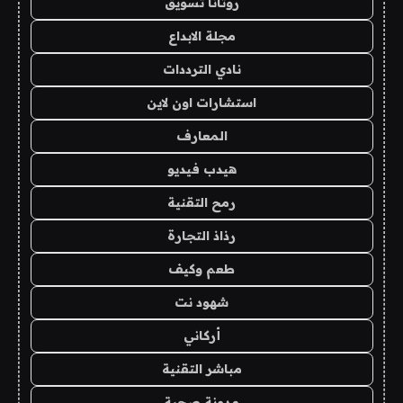
روتانا تسويق
مجلة الابداع
نادي الترددات
استشارات اون لاين
المعارف
هيدب فيديو
رمح التقنية
رذاذ التجارة
طعم وكيف
شهود نت
أركاني
مباشر التقنية
مدونة صحبة