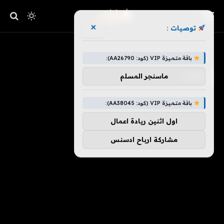
×
توصيات :
»
الرئيسية
صورة
باقة متميزة VIP (كود: AA26790):
صورة
ماسنجر المسلم
باقة متميزة VIP (كود: AA38045):
اول اثنين ريادة اعمال
مشاركة ارباح ادسنس